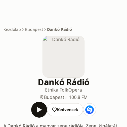
Kezdőlap
Budapest
Dankó Rádió
Dankó Rádió
Etnikai
Folk
Opera
Budapest
100.8 FM
Kedvencek
A Dankó Rádió a magyar zene rádiója. Zenei kínálatát