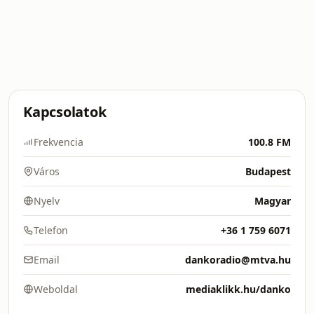
Kapcsolatok
Frekvencia
100.8 FM
Város
Budapest
Nyelv
Magyar
Telefon
+36 1 759 6071
Email
dankoradio@mtva.hu
Weboldal
mediaklikk.hu/danko