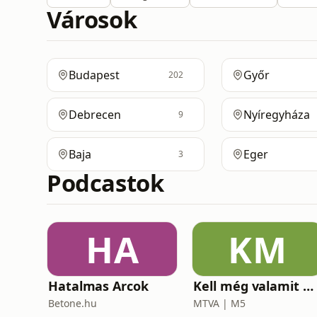
Városok
Budapest
Győr
202
Debrecen
Nyíregyháza
9
Baja
Eger
3
Podcastok
HA
KM
Hatalmas Arcok
Kell még valamit mondanom, Ildikó?
Betone.hu
MTVA | M5