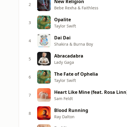
New Religion
2
Bebe Rexha & Faithless
Opalite
3
Taylor Swift
Dai Dai
4
Shakira & Burna Boy
Abracadabra
5
Lady Gaga
The Fate of Ophelia
6
Taylor Swift
Heart Like Mine (feat. Rosa Linn
7
Sam Feldt
Blood Running
8
Ray Dalton