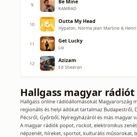
Be Mine
9
KAMRAD
Outta My Head
10
Hypaton, Norma Jean Martine & Henri
Get Lucky
11
Loi
Azizam
12
Ed Sheeran
Hallgass magyar rádiót
Hallgass online rádióállomásokat Magyarország m
regionális és helyi adókat tartalmaz Budapestről, 
Pécsről, Győrből, Nyíregyházáról és más magyar v
A magyar rádiók popot, rockot, elektronikus zenét
népzenét, híreket, sportot, kulturális műsorokat, 