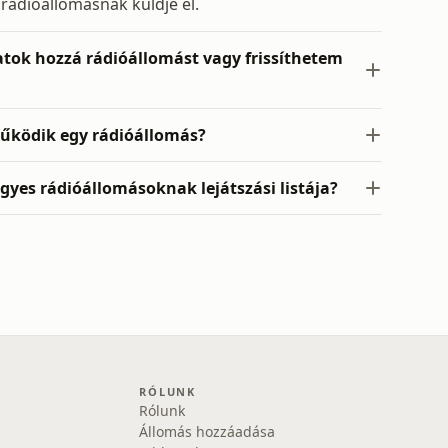
 rádióállomásnak küldje el.
ok hozzá rádióállomást vagy frissíthetem
űködik egy rádióállomás?
egyes rádióállomásoknak lejátszási listája?
RÓLUNK
Rólunk
Állomás hozzáadása