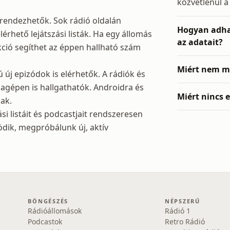
közvetlenül a
 rendezhetők. Sok rádió oldalán
Hogyan adhat
érhető lejátszási listák. Ha egy állomás
az adatait?
kció segíthet az éppen hallható szám
Miért nem m
új epizódok is elérhetők. A rádiók és
agépen is hallgathatók. Androidra és
Miért nincs 
ak.
ási listáit és podcastjait rendszeresen
ödik, megpróbálunk új, aktív
BÖNGÉSZÉS
NÉPSZERŰ
Rádióállomások
Rádió 1
Podcastok
Retro Rádió