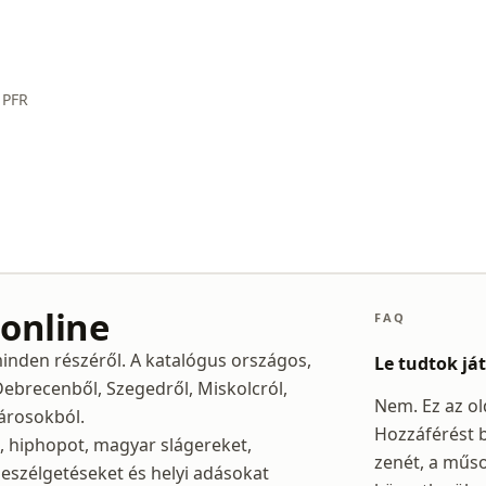
 PFR
 online
FAQ
inden részéről. A katalógus országos,
Le tudtok já
Debrecenből, Szegedről, Miskolcról,
Nem. Ez az ol
árosokból.
Hozzáférést b
, hiphopot, magyar slágereket,
zenét, a műs
beszélgetéseket és helyi adásokat