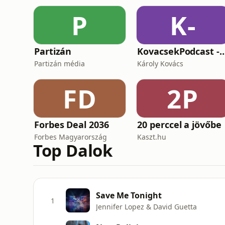
P
K-
Partizán
KovacsekPodcast - Értékes bes
Partizán média
Károly Kovács
FD
2P
Forbes Deal 2036
20 perccel a jövőbe
Forbes Magyarország
Kaszt.hu
Top Dalok
Save Me Tonight
1
Jennifer Lopez & David Guetta