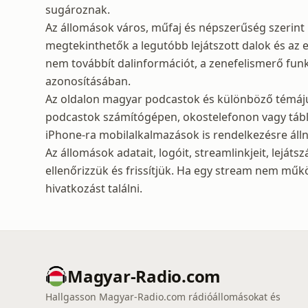
sugároznak.
Az állomások város, műfaj és népszerűség szerint
megtekinthetők a legutóbb lejátszott dalok és az el
nem továbbít dalinformációt, a zenefelismerő fun
azonosításában.
Az oldalon magyar podcastok és különböző témájú 
podcastok számítógépen, okostelefonon vagy tábl
iPhone-ra mobilalkalmazások is rendelkezésre álln
Az állomások adatait, logóit, streamlinkjeit, lejátsz
ellenőrizzük és frissítjük. Ha egy stream nem műk
hivatkozást találni.
Magyar-Radio.com
Hallgasson Magyar-Radio.com rádióállomásokat és