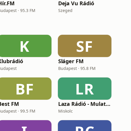
Hír.FM
Deja Vu Rádió
Budapest · 95.3 FM
Szeged
K
SF
Klubrádió
Sláger FM
Budapest
Budapest · 95.8 FM
BF
LR
Best FM
Laza Rádió - Mulatós
Budapest · 99.5 FM
Miskolc