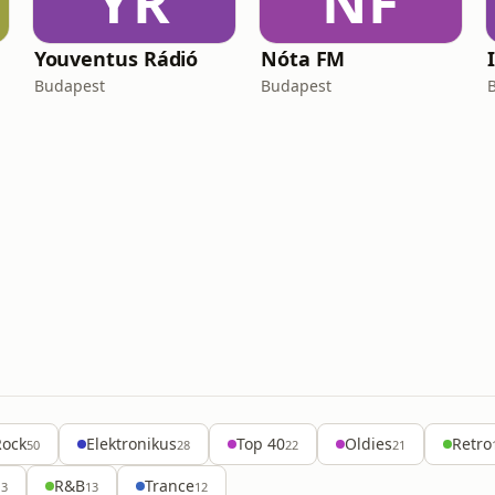
YR
NF
Youventus Rádió
Nóta FM
Budapest
Budapest
Rock
Elektronikus
Top 40
Oldies
Retro
50
28
22
21
R&B
Trance
13
13
12