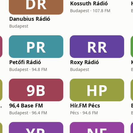
DR
Kossuth Rádió
Budapest · 107.8 FM
Danubius Rádió
Budapest
PR
RR
Petőfi Rádió
Roxy Rádió
Budapest · 94.8 FM
Budapest
9B
HP
yar Zene
96,4 Base FM
Hír.FM Pécs
Budapest · 96.4 FM
Pécs · 94.6 FM