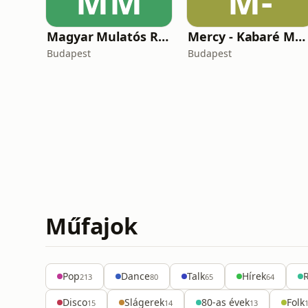
MM
M-
Magyar Mulatós Rádió
Mercy - Kabaré Magyar Rádió
Budapest
Budapest
Műfajok
Pop
Dance
Talk
Hírek
213
80
65
64
Disco
Slágerek
80-as évek
Folk
15
14
13