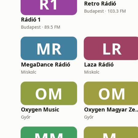
R1
Retro Rádió
Budapest · 103.3 FM
Rádió 1
Budapest · 89.5 FM
MR
LR
MegaDance Rádió
Laza Rádió
Miskolc
Miskolc
OM
OM
Oxygen Music
Oxygen Mag
Győr
Győr