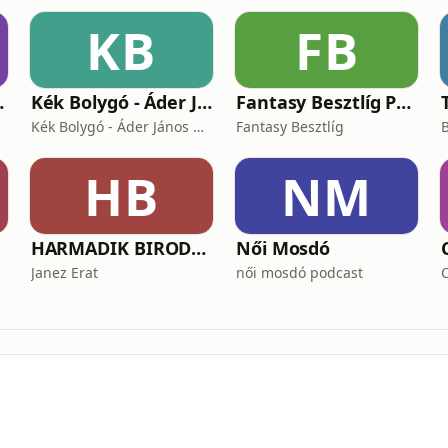
KB
FB
zélgetések
Kék Bolygó - Áder János podcastja
Fantasy Besztlíg Podcast
Kék Bolygó - Áder János podcastja
Fantasy Besztlíg
HB
NM
HARMADIK BIRODALOM – a nemzetiszocializmus története
Női Mosdó
Janez Erat
női mosdó podcast