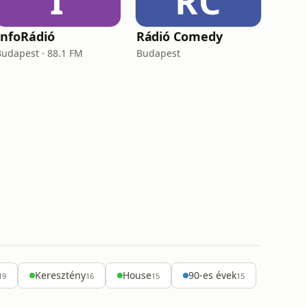
I
RC
InfoRádió
Rádió Comedy
Budapest · 88.1 FM
Budapest
Keresztény
House
90-es évek
19
16
15
15