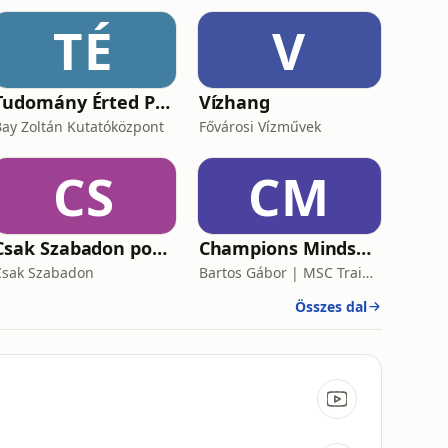
TÉ
V
Tudomány Érted Podcast
Vízhang
Bay Zoltán Kutatóközpont
Fővárosi Vízművek
CS
CM
Csak Szabadon podcast
Champions Mindset Podcast
Csak Szabadon
Bartos Gábor | MSC Training Group
Összes dal