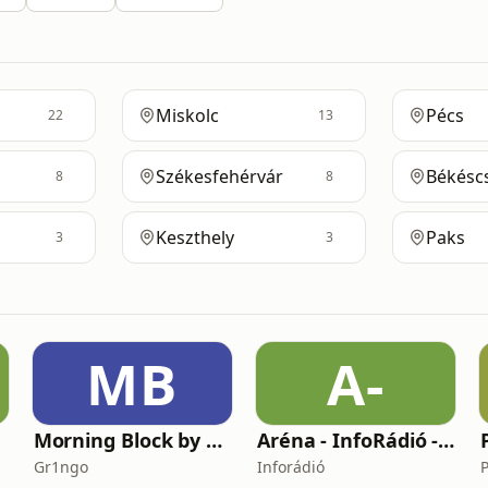
Miskolc
Pécs
22
13
Székesfehérvár
Békésc
8
8
Keszthely
Paks
3
3
MB
A-
Morning Block by Gr1ngo
Aréna - InfoRádió - Infostart.hu
Gr1ngo
Inforádió