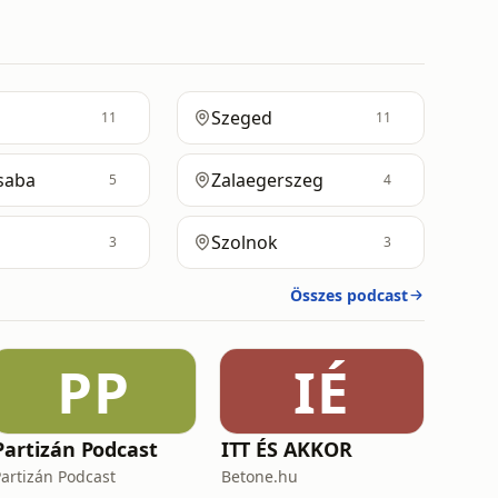
Szeged
11
11
saba
Zalaegerszeg
5
4
Szolnok
3
3
Összes podcast
PP
IÉ
Partizán Podcast
ITT ÉS AKKOR
Partizán Podcast
Betone.hu