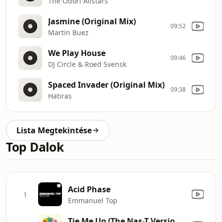
The Odori Allstars
Jasmine (Original Mix)
09:52
Martin Buez
We Play House
09:46
DJ Circle & Roed Svensk
Spaced Invader (Original Mix)
09:38
Hatiras
Lista Megtekintése
Top Dalok
Acid Phase
1
Emmanuel Top
Tie Me Up (The Nas-T Version Instrumental)