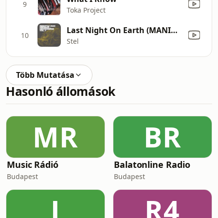
9
Toka Project
Last Night On Earth (MANIK Likes Roland Remix)
10
Stel
Több Mutatása
Hasonló állomások
MR
BR
Music Rádió
Balatonline Radio
Budapest
Budapest
J
R4