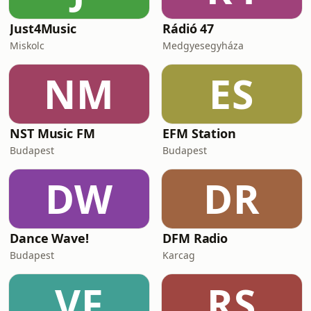
Just4Music
Rádió 47
Miskolc
Medgyesegyháza
NM
ES
NST Music FM
EFM Station
Budapest
Budapest
DW
DR
Dance Wave!
DFM Radio
Budapest
Karcag
VF
RS