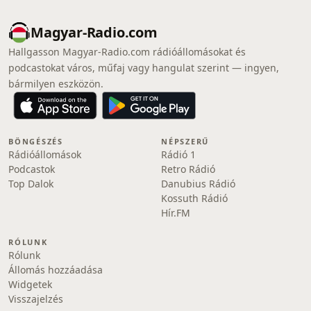
Magyar-Radio.com
Hallgasson Magyar-Radio.com rádióállomásokat és
podcastokat város, műfaj vagy hangulat szerint — ingyen,
bármilyen eszközön.
BÖNGÉSZÉS
NÉPSZERŰ
Rádióállomások
Rádió 1
Podcastok
Retro Rádió
Top Dalok
Danubius Rádió
Kossuth Rádió
Hír.FM
RÓLUNK
Rólunk
Állomás hozzáadása
Widgetek
Visszajelzés