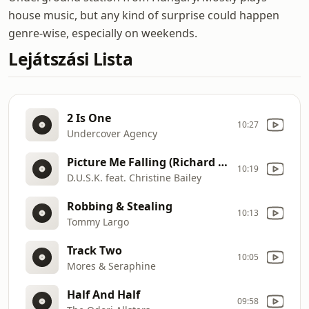
house music, but any kind of surprise could happen
genre-wise, especially on weekends.
Lejátszási Lista
2 Is One
10:27
Undercover Agency
Picture Me Falling (Richard Earnshaw Dub)
10:19
D.U.S.K. feat. Christine Bailey
Robbing & Stealing
10:13
Tommy Largo
Track Two
10:05
Mores & Seraphine
Half And Half
09:58