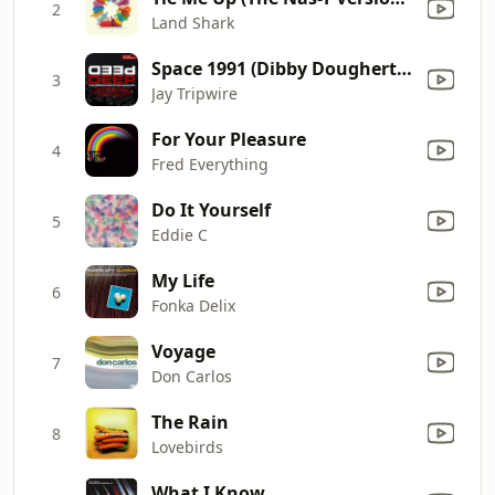
2
Land Shark
Space 1991 (Dibby Dougherty Remix)
3
Jay Tripwire
For Your Pleasure
4
Fred Everything
Do It Yourself
5
Eddie C
My Life
6
Fonka Delix
Voyage
7
Don Carlos
The Rain
8
Lovebirds
What I Know