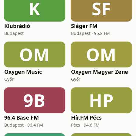
K
SF
Klubrádió
Sláger FM
Budapest
Budapest · 95.8 FM
OM
OM
Oxygen Music
Oxygen Magyar Zene
Győr
Győr
9B
HP
96,4 Base FM
Hír.FM Pécs
Budapest · 96.4 FM
Pécs · 94.6 FM