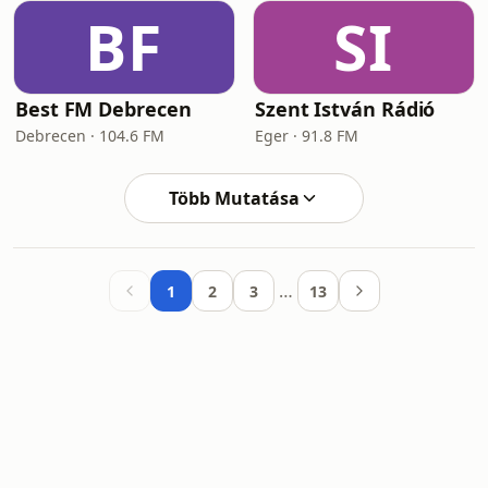
BF
SI
Best FM Debrecen
Szent István Rádió
Debrecen · 104.6 FM
Eger · 91.8 FM
Több Mutatása
…
1
2
3
13