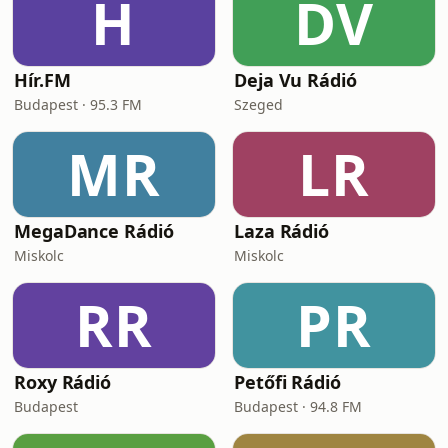
H
DV
Hír.FM
Deja Vu Rádió
Budapest · 95.3 FM
Szeged
MR
LR
MegaDance Rádió
Laza Rádió
Miskolc
Miskolc
RR
PR
Roxy Rádió
Petőfi Rádió
Budapest
Budapest · 94.8 FM