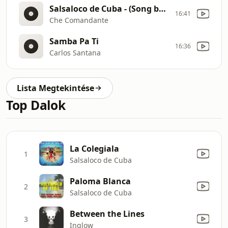
Salsaloco de Cuba - (Song by Carlos Puebla)
16:41
Che Comandante
Samba Pa Ti
16:36
Carlos Santana
Lista Megtekintése
Top Dalok
La Colegiala
1
Salsaloco de Cuba
Paloma Blanca
2
Salsaloco de Cuba
Between the Lines
3
Inglow