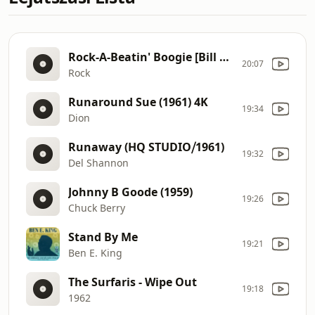
Rock-A-Beatin' Boogie [Bill Haley](1)
20:07
Rock
Runaround Sue (1961) 4K
19:34
Dion
Runaway (HQ STUDIO⧸1961)
19:32
Del Shannon
Johnny B Goode (1959)
19:26
Chuck Berry
Stand By Me
19:21
Ben E. King
The Surfaris - Wipe Out
19:18
1962