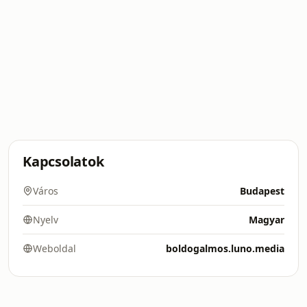
Kapcsolatok
Város
Budapest
Nyelv
Magyar
Weboldal
boldogalmos.luno.media