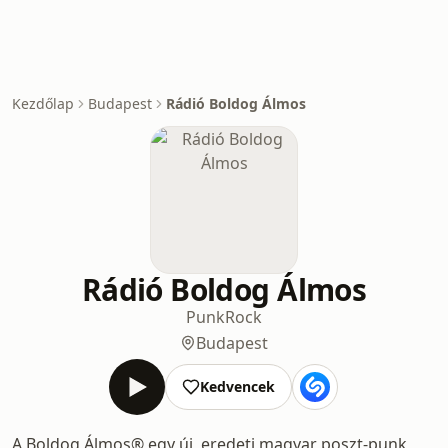
Kezdőlap
Budapest
Rádió Boldog Álmos
Rádió Boldog Álmos
Punk
Rock
Budapest
Kedvencek
A Boldog Álmos® egy új, eredeti magyar poszt-punk