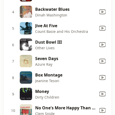
Backwater Blues
4
Dinah Washington
Jive At Five
5
Count Basie and His Orchestra
Dust Bowl III
6
Other Lives
Seven Days
7
Azure Ray
Box Montage
8
Jeanine Tesori
Money
9
Dirty Children
No One's More Happy Than You
10
Clem Snide