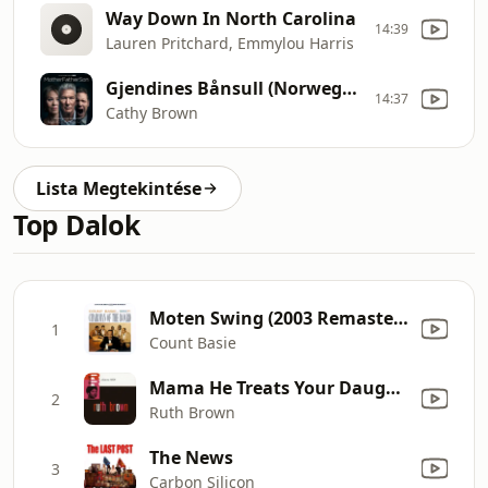
Way Down In North Carolina
14:39
Lauren Pritchard, Emmylou Harris
Gjendines Bånsull (Norwegian Lullaby)
14:37
Cathy Brown
Lista Megtekintése
Top Dalok
Moten Swing (2003 Remastered Version)
1
Count Basie
Mama He Treats Your Daughter Mean
2
Ruth Brown
The News
3
Carbon Silicon