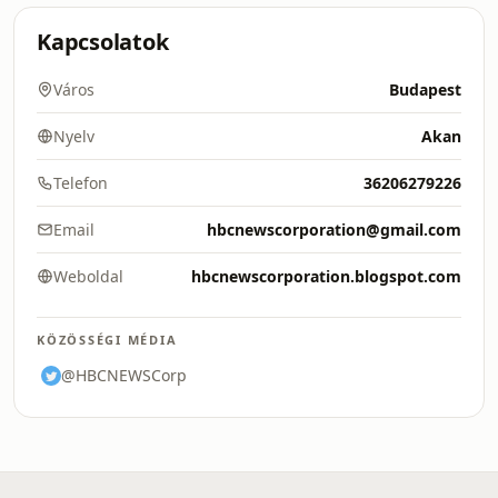
Kapcsolatok
Város
Budapest
Nyelv
Akan
Telefon
36206279226
Email
hbcnewscorporation@gmail.com
Weboldal
hbcnewscorporation.blogspot.com
KÖZÖSSÉGI MÉDIA
@HBCNEWSCorp