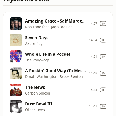
Amazing Grace - Saif Murdered
14:57
Rob Lane feat. Jago Brazier
Seven Days
14:54
Azure Ray
Whole Life in a Pocket
14:51
The Pollywogs
A Rockin' Good Way (To Mess Around And Fall In Love)
14:48
Dinah Washington, Brook Benton
The News
14:44
Carbon Silicon
Dust Bowl III
14:41
Other Lives