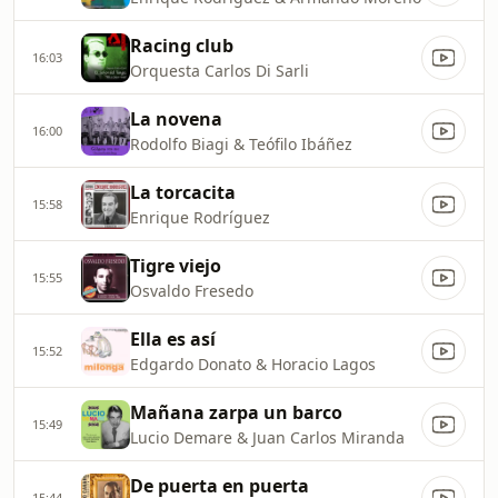
Racing club
16:03
Orquesta Carlos Di Sarli
La novena
16:00
Rodolfo Biagi & Teófilo Ibáñez
La torcacita
15:58
Enrique Rodríguez
Tigre viejo
15:55
Osvaldo Fresedo
Ella es así
15:52
Edgardo Donato & Horacio Lagos
Mañana zarpa un barco
15:49
Lucio Demare & Juan Carlos Miranda
De puerta en puerta
15:44