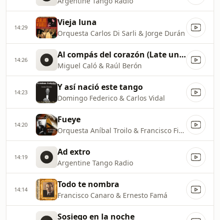
Argentine Tango Radio
Vieja luna
14:29
Orquesta Carlos Di Sarli & Jorge Durán
Al compás del corazón (Late un corazón)
14:26
Miguel Caló & Raúl Berón
Y así nació este tango
14:23
Domingo Federico & Carlos Vidal
Fueye
14:20
Orquesta Aníbal Troilo & Francisco Fiorentino
Ad extro
14:19
Argentine Tango Radio
Todo te nombra
14:14
Francisco Canaro & Ernesto Famá
Sosiego en la noche