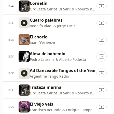
Cornetín
16:42
Orquesta Carlos Di Sarli & Roberto Rufino
Cuatro palabras
16:39
Rodolfo Biagi & Jorge Ortiz
El choclo
16:37
Juan D`Arienzo
Alma de bohemio
16:34
Pedro Laurenz & Alberto Podestá
Ad Danceable Tangos of the Year
16:33
Argentine Tango Radio
Tristeza marina
16:30
Orquesta Carlos Di Sarli & Roberto Rufino
El viejo vals
16:27
Francisco Rotundo & Enrique Campos & Floreal Ruíz