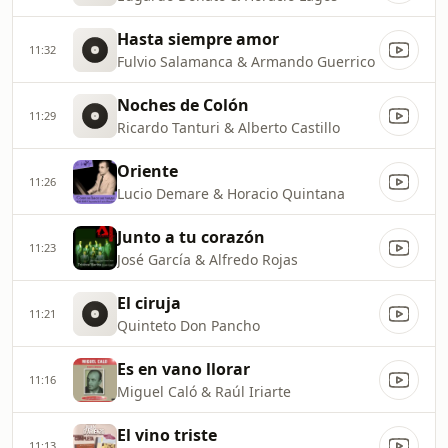
Hasta siempre amor
11:32
Fulvio Salamanca & Armando Guerrico
Noches de Colón
11:29
Ricardo Tanturi & Alberto Castillo
Oriente
11:26
Lucio Demare & Horacio Quintana
Junto a tu corazón
11:23
José García & Alfredo Rojas
El ciruja
11:21
Quinteto Don Pancho
Es en vano llorar
11:16
Miguel Caló & Raúl Iriarte
El vino triste
11:13