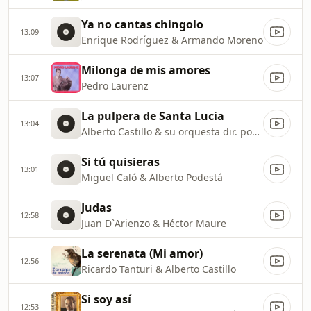
Ya no cantas chingolo
13:09
Enrique Rodríguez & Armando Moreno
Milonga de mis amores
13:07
Pedro Laurenz
La pulpera de Santa Lucia
13:04
Alberto Castillo & su orquesta dir. por Emilio Balcarce
Si tú quisieras
13:01
Miguel Caló & Alberto Podestá
Judas
12:58
Juan D`Arienzo & Héctor Maure
La serenata (Mi amor)
12:56
Ricardo Tanturi & Alberto Castillo
Si soy así
12:53