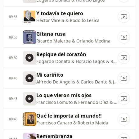
Y todavía te quiero
09:55
Héctor Varela & Rodolfo Lesica
Gitana rusa
09:53
Ricardo Malerba & Orlando Medina
Repique del corazón
09:50
Edgardo Donato & Horacio Lagos & Romeo Gavioli
Mi cariñito
09:46
Alfredo De Angelis & Carlos Dante & Julio Martel
Lo que vieron mis ojos
09:43
Francisco Lomuto & Fernando Díaz & Mercedes Simone
Qué le importa al mundo!!
09:40
Francisco Canaro & Roberto Maida
Remembranza