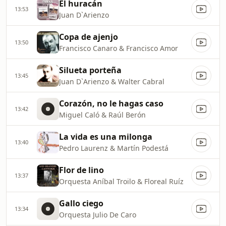
El huracán
13:53
Juan D`Arienzo
Copa de ajenjo
13:50
Francisco Canaro & Francisco Amor
Silueta porteña
13:45
Juan D`Arienzo & Walter Cabral
Corazón, no le hagas caso
13:42
Miguel Caló & Raúl Berón
La vida es una milonga
13:40
Pedro Laurenz & Martín Podestá
Flor de lino
13:37
Orquesta Aníbal Troilo & Floreal Ruíz
Gallo ciego
13:34
Orquesta Julio De Caro