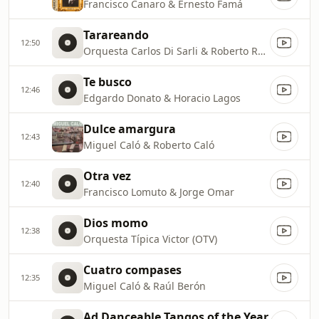
Francisco Canaro & Ernesto Famá
Tarareando
12:50
Orquesta Carlos Di Sarli & Roberto Rufino
Te busco
12:46
Edgardo Donato & Horacio Lagos
Dulce amargura
12:43
Miguel Caló & Roberto Caló
Otra vez
12:40
Francisco Lomuto & Jorge Omar
Dios momo
12:38
Orquesta Típica Victor (OTV)
Cuatro compases
12:35
Miguel Caló & Raúl Berón
Ad Danceable Tangos of the Year