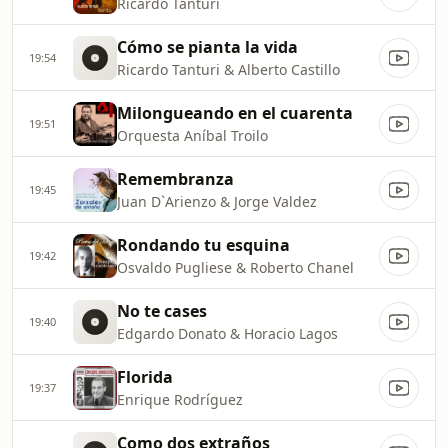
Ricardo Tanturi
Cómo se pianta la vida
19:54
Ricardo Tanturi & Alberto Castillo
Milongueando en el cuarenta
19:51
Orquesta Aníbal Troilo
Remembranza
19:45
Juan D`Arienzo & Jorge Valdez
Rondando tu esquina
19:42
Osvaldo Pugliese & Roberto Chanel
No te cases
19:40
Edgardo Donato & Horacio Lagos
Florida
19:37
Enrique Rodríguez
Como dos extraños