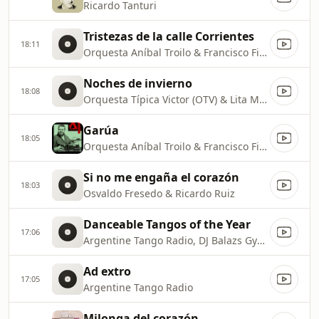
Ricardo Tanturi
Tristezas de la calle Corrientes
18:11
Orquesta Aníbal Troilo & Francisco Fiorentino
Noches de invierno
18:08
Orquesta Típica Victor (OTV) & Lita Morales
Garúa
18:05
Orquesta Aníbal Troilo & Francisco Fiorentino
Si no me engaña el corazón
18:03
Osvaldo Fresedo & Ricardo Ruiz
Danceable Tangos of the Year
17:06
Argentine Tango Radio, DJ Balazs Gyenis
Ad extro
17:05
Argentine Tango Radio
Milonga del corazón