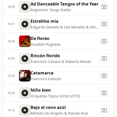
Ad Danceable Tangos of the Year
10:33
Argentine Tango Radio
Estrellita mía
10:31
Edgardo Donato & Lita Morales & Horacio Lagos & Romeo Gavioli
De floreo
10:28
Osvaldo Pugliese
Rincón florido
10:25
Francisco Canaro & Roberto Maida
Catamarca
10:23
Francisco Lomuto
Niño bien
10:20
Orquesta Típica Victor (OTV)
Bajo el cono azúl
10:15
Alfredo De Angelis & Floreal Ruíz