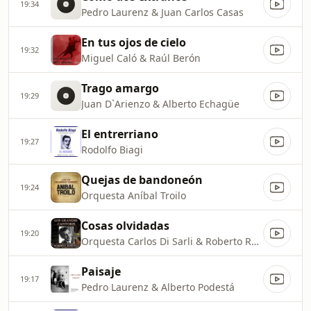
19:34
Pedro Laurenz & Juan Carlos Casas
En tus ojos de cielo
19:32
Miguel Caló & Raúl Berón
Trago amargo
19:29
Juan D`Arienzo & Alberto Echagüe
El entrerriano
19:27
Rodolfo Biagi
Quejas de bandoneón
19:24
Orquesta Aníbal Troilo
Cosas olvidadas
19:20
Orquesta Carlos Di Sarli & Roberto Rufino
Paisaje
19:17
Pedro Laurenz & Alberto Podestá