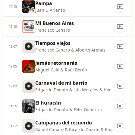
Pampa
12:13
Juan D`Arienzo
Mi Buenos Aires
12:10
Francisco Canaro
Tiempos viejos
12:07
Francisco Canaro & Alberto Arenas
Jamás retornarás
12:05
Miguel Caló & Raúl Berón
Carnaval de mi barrio
12:02
Edgardo Donato & Lita Morales & Horacio Lagos
El huracán
11:55
Edgardo Donato & Félix Gutiérrez
Campanas del recuerdo
11:52
Rafael Canaro & Ricardo Duarte & Rafael Canaro