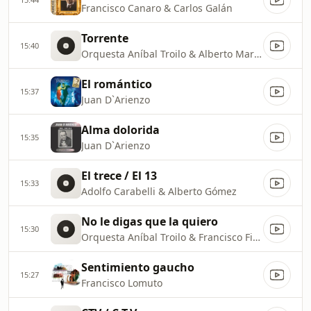
Francisco Canaro & Carlos Galán
Torrente
15:40
Orquesta Aníbal Troilo & Alberto Marino
El romántico
15:37
Juan D`Arienzo
Alma dolorida
15:35
Juan D`Arienzo
El trece / El 13
15:33
Adolfo Carabelli & Alberto Gómez
No le digas que la quiero
15:30
Orquesta Aníbal Troilo & Francisco Fiorentino
Sentimiento gaucho
15:27
Francisco Lomuto