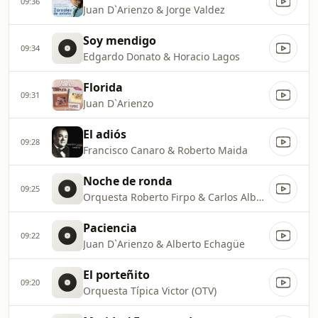
09:36
Juan D`Arienzo & Jorge Valdez
Soy mendigo
09:34
Edgardo Donato & Horacio Lagos
Florida
09:31
Juan D`Arienzo
El adiós
09:28
Francisco Canaro & Roberto Maida
Noche de ronda
09:25
Orquesta Roberto Firpo & Carlos Alberto Varela
Paciencia
09:22
Juan D`Arienzo & Alberto Echagüe
El porteñito
09:20
Orquesta Típica Victor (OTV)