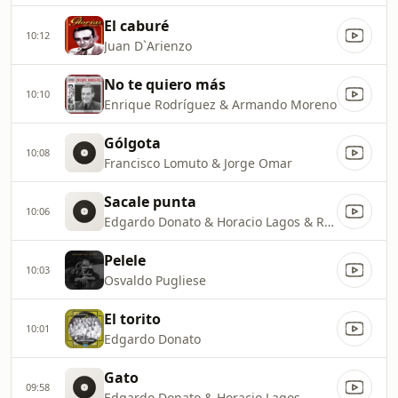
El caburé
10:12
Juan D`Arienzo
No te quiero más
10:10
Enrique Rodríguez & Armando Moreno
Gólgota
10:08
Francisco Lomuto & Jorge Omar
Sacale punta
10:06
Edgardo Donato & Horacio Lagos & Randona
Pelele
10:03
Osvaldo Pugliese
El torito
10:01
Edgardo Donato
Gato
09:58
Edgardo Donato & Horacio Lagos