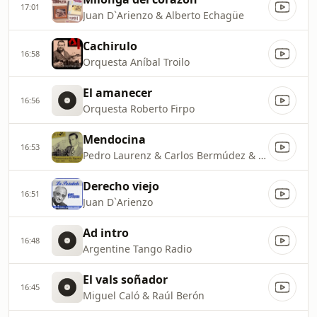
17:01
Juan D`Arienzo & Alberto Echagüe
Cachirulo
16:58
Orquesta Aníbal Troilo
El amanecer
16:56
Orquesta Roberto Firpo
Mendocina
16:53
Pedro Laurenz & Carlos Bermúdez & Jorge Linares
Derecho viejo
16:51
Juan D`Arienzo
Ad intro
16:48
Argentine Tango Radio
El vals soñador
16:45
Miguel Caló & Raúl Berón