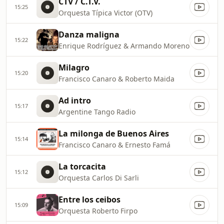
CTV / C.T.V.
15:25
Orquesta Típica Victor (OTV)
Danza maligna
15:22
Enrique Rodríguez & Armando Moreno
Milagro
15:20
Francisco Canaro & Roberto Maida
Ad intro
15:17
Argentine Tango Radio
La milonga de Buenos Aires
15:14
Francisco Canaro & Ernesto Famá
La torcacita
15:12
Orquesta Carlos Di Sarli
Entre los ceibos
15:09
Orquesta Roberto Firpo