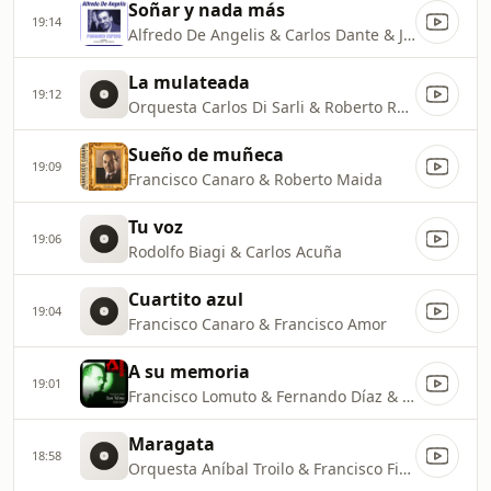
Soñar y nada más
19:14
Alfredo De Angelis & Carlos Dante & Julio Martel
La mulateada
19:12
Orquesta Carlos Di Sarli & Roberto Rufino
Sueño de muñeca
19:09
Francisco Canaro & Roberto Maida
Tu voz
19:06
Rodolfo Biagi & Carlos Acuña
Cuartito azul
19:04
Francisco Canaro & Francisco Amor
A su memoria
19:01
Francisco Lomuto & Fernando Díaz & Alberto Acuña
Maragata
18:58
Orquesta Aníbal Troilo & Francisco Fiorentino