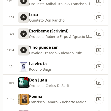
14:11
Orquesta Aníbal Troilo & Francisco Fiorentino
Loca
14:08
Quinteto Don Pancho
Escríbeme (Scrivimi)
14:06
Orquesta Roberto Firpo & Ignacio Murillo
Y no puede ser
14:04
Osvaldo Fresedo & Ricardo Ruiz
La viruta
14:01
Rodolfo Biagi
Don Juan
13:59
Orquesta Carlos Di Sarli
Poema
13:55
Francisco Canaro & Roberto Maida