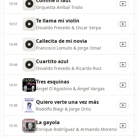
Comme il faut
10:54
Orquesta Aníbal Troilo
Te llama mi violín
10:51
Osvaldo Fresedo & Oscar Serpa
Callecita de mi novia
10:49
Francisco Lomuto & Jorge Omar
Cuartito azul
10:44
Osvaldo Fresedo & Ricardo Ruiz
Tres esquinas
10:41
Ángel D`Agostino & Ángel Vargas
Quiero verte una vez más
10:38
Rodolfo Biagi & Jorge Ortiz
La gayola
10:35
Enrique Rodríguez & Armando Moreno