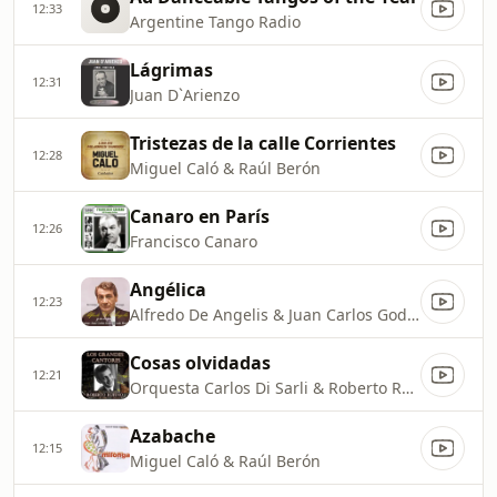
12:33
Argentine Tango Radio
Lágrimas
12:31
Juan D`Arienzo
Tristezas de la calle Corrientes
12:28
Miguel Caló & Raúl Berón
Canaro en París
12:26
Francisco Canaro
Angélica
12:23
Alfredo De Angelis & Juan Carlos Godoy
Cosas olvidadas
12:21
Orquesta Carlos Di Sarli & Roberto Rufino
Azabache
12:15
Miguel Caló & Raúl Berón