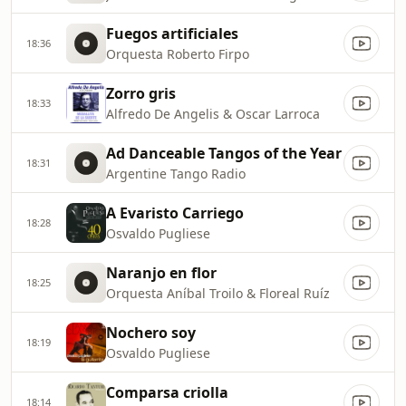
Fuegos artificiales
18:36
Orquesta Roberto Firpo
Zorro gris
18:33
Alfredo De Angelis & Oscar Larroca
Ad Danceable Tangos of the Year
18:31
Argentine Tango Radio
A Evaristo Carriego
18:28
Osvaldo Pugliese
Naranjo en flor
18:25
Orquesta Aníbal Troilo & Floreal Ruíz
Nochero soy
18:19
Osvaldo Pugliese
Comparsa criolla
18:14