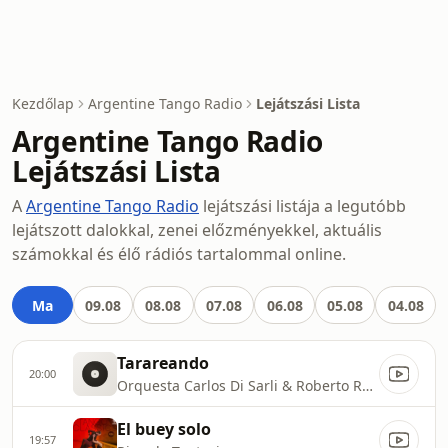
Kezdőlap
Argentine Tango Radio
Lejátszási Lista
Argentine Tango Radio
Lejátszási Lista
A
Argentine Tango Radio
lejátszási listája a legutóbb
lejátszott dalokkal, zenei előzményekkel, aktuális
számokkal és élő rádiós tartalommal online.
Ma
09.08
08.08
07.08
06.08
05.08
04.08
Tarareando
20:00
Orquesta Carlos Di Sarli & Roberto Rufino
El buey solo
19:57