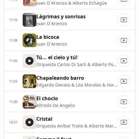
Juan D`Arienzo & Alberto Echagüe
Lágrimas y sonrisas
11:10
Juan D`Arienzo
La bicoca
11:08
Juan D`Arienzo
Tú... el cielo y tú!
11:05
Orquesta Carlos Di Sarli & Alberto Podestá
Chapaleando barro
11:03
Edgardo Donato & Lita Morales & Horacio Lagos
El choclo
11:00
Alfredo De Angelis
Cristal
10:57
Orquesta Aníbal Troilo & Alberto Marino