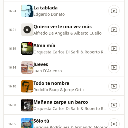
La tablada
16:24
Edgardo Donato
Quiero verte una vez más
16:21
Alfredo De Angelis & Alberto Cuello
Alma mía
16:19
Orquesta Carlos Di Sarli & Roberto Rufino
Jueves
16:14
Juan D`Arienzo
Todo te nombra
16:10
Rodolfo Biagi & Jorge Ortiz
Mañana zarpa un barco
16:08
Orquesta Carlos Di Sarli & Roberto Rufino
Sólo tú
16:05
Enrique Rodríguez & Armando Moreno