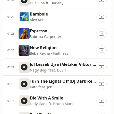
Dua Lipa ft. DaBaby
Bambole
01:29
Alex Kenji
Espresso
01:26
Sabrina Carpenter
New Religion
01:23
Bebe Rexha / Faithless
Jol Leszek Ujra (Metzker Viktoria Radio Remix)
01:21
Nagy Bogi feat. DESH
Turn The Lights Off (Dj Dark Remix)
01:18
Kato feat. Jon
Die With A Smile
01:14
Lady Gaga ft. Bruno Mars