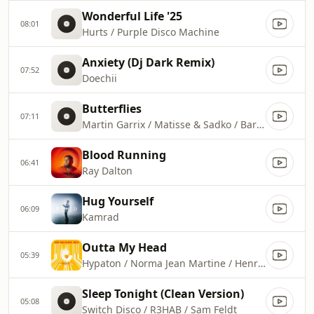
Wonderful Life '25
08:01
Hurts / Purple Disco Machine
Anxiety (Dj Dark Remix)
07:52
Doechii
Butterflies
07:11
Martin Garrix / Matisse & Sadko / Barbz
Blood Running
06:41
Ray Dalton
Hug Yourself
06:09
Kamrad
Outta My Head
05:39
Hypaton / Norma Jean Martine / Henri PFR
Sleep Tonight (Clean Version)
05:08
Switch Disco / R3HAB / Sam Feldt