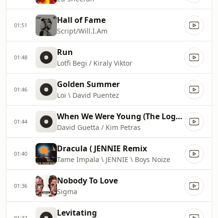
Hall of Fame
01:51
Script/Will.I.Am
Run
01:48
Lotfi Begi / Kiraly Viktor
Golden Summer
01:46
Loi \ David Puentez
When We Were Young (The Logical Song)
01:44
David Guetta / Kim Petras
Dracula ( JENNIE Remix
01:40
Tame Impala \ JENNIE \ Boys Noize
Nobody To Love
01:36
Sigma
Levitating
01:32