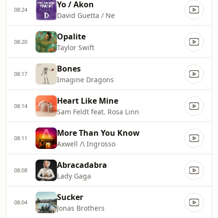
Yo / Akon
08:24
David Guetta / Ne
Opalite
08:20
Taylor Swift
Bones
08:17
Imagine Dragons
Heart Like Mine
08:14
Sam Feldt feat. Rosa Linn
More Than You Know
08:11
Axwell /\ Ingrosso
Abracadabra
08:08
Lady Gaga
Sucker
08:04
Jonas Brothers