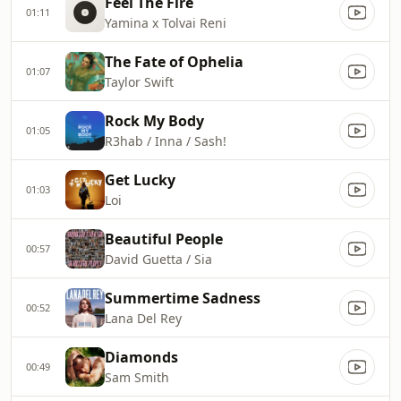
Feel The Fire
01:11
Yamina x Tolvai Reni
The Fate of Ophelia
01:07
Taylor Swift
Rock My Body
01:05
R3hab / Inna / Sash!
Get Lucky
01:03
Loi
Beautiful People
00:57
David Guetta / Sia
Summertime Sadness
00:52
Lana Del Rey
Diamonds
00:49
Sam Smith