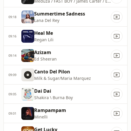
Meduza / FAST BOY / James Carter / Elley Duhe
Summertime Sadness
09:18
Lana Del Rey
Heal Me
09:16
Regan Lili
Azizam
09:14
Ed Sheeran
Canto Del Pilon
09:09
Milk & Sugar/Maria Marquez
Dai Dai
09:05
Shakira \ Burna Boy
Rampampam
09:01
Minelli
Get Lucky