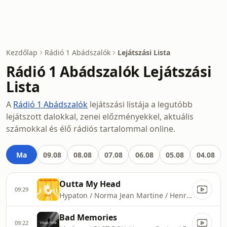
Kezdőlap
Rádió 1 Abádszalók
Lejátszási Lista
Rádió 1 Abádszalók Lejátszási
Lista
A
Rádió 1 Abádszalók
lejátszási listája a legutóbb
lejátszott dalokkal, zenei előzményekkel, aktuális
számokkal és élő rádiós tartalommal online.
Ma
09.08
08.08
07.08
06.08
05.08
04.08
Outta My Head
09:29
Hypaton / Norma Jean Martine / Henri PFR
Bad Memories
09:22