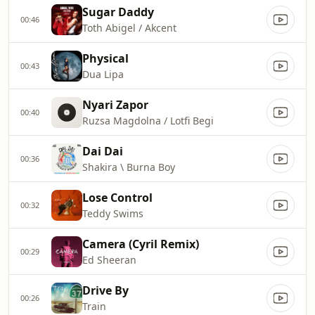
Sugar Daddy
00:46
Toth Abigel / Akcent
Physical
00:43
Dua Lipa
Nyari Zapor
00:40
Ruzsa Magdolna / Lotfi Begi
Dai Dai
00:36
Shakira \ Burna Boy
Lose Control
00:32
Teddy Swims
Camera (Cyril Remix)
00:29
Ed Sheeran
Drive By
00:26
Train