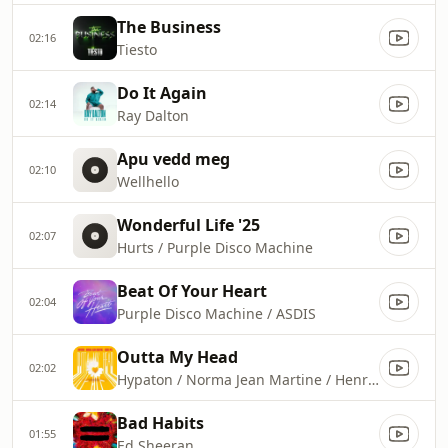
The Business
02:16
Tiesto
Do It Again
02:14
Ray Dalton
Apu vedd meg
02:10
Wellhello
Wonderful Life '25
02:07
Hurts / Purple Disco Machine
Beat Of Your Heart
02:04
Purple Disco Machine / ASDIS
Outta My Head
02:02
Hypaton / Norma Jean Martine / Henri PFR
Bad Habits
01:55
Ed Sheeran