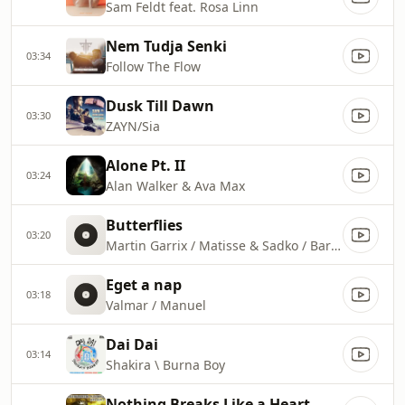
Sam Feldt feat. Rosa Linn
Nem Tudja Senki
03:34
Follow The Flow
Dusk Till Dawn
03:30
ZAYN/Sia
Alone Pt. II
03:24
Alan Walker & Ava Max
Butterflies
03:20
Martin Garrix / Matisse & Sadko / Barbz
Eget a nap
03:18
Valmar / Manuel
Dai Dai
03:14
Shakira \ Burna Boy
Nothing Breaks Like a Heart