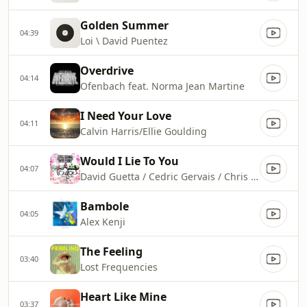
Golden Summer
04:39
Loi \ David Puentez
Overdrive
04:14
Ofenbach feat. Norma Jean Martine
I Need Your Love
04:11
Calvin Harris/Ellie Goulding
Would I Lie To You
04:07
David Guetta / Cedric Gervais / Chris Willis
Bambole
04:05
Alex Kenji
The Feeling
03:40
Lost Frequencies
Heart Like Mine
03:37