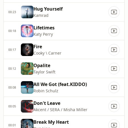
Hug Yourself
00:23
Kamrad
Lifetimes
00:18
Katy Perry
Fire
00:17
Cooky \ Carner
Opalite
00:12
Taylor Swift
All We Got (feat.KIDDO)
00:08
Robin Schulz
Don't Leave
00:05
Akcent / SERA / Misha Miller
Break My Heart
00:01