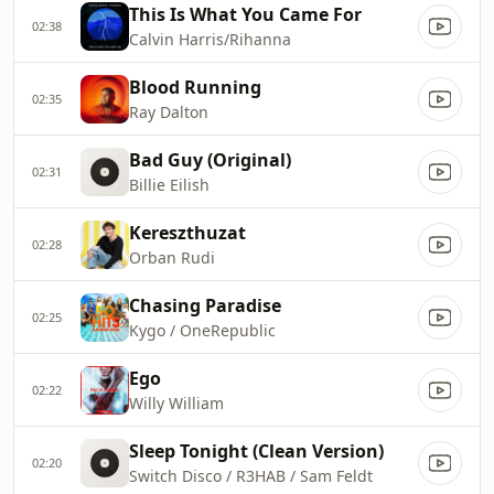
This Is What You Came For
02:38
Calvin Harris/Rihanna
Blood Running
02:35
Ray Dalton
Bad Guy (Original)
02:31
Billie Eilish
Kereszthuzat
02:28
Orban Rudi
Chasing Paradise
02:25
Kygo / OneRepublic
Ego
02:22
Willy William
Sleep Tonight (Clean Version)
02:20
Switch Disco / R3HAB / Sam Feldt