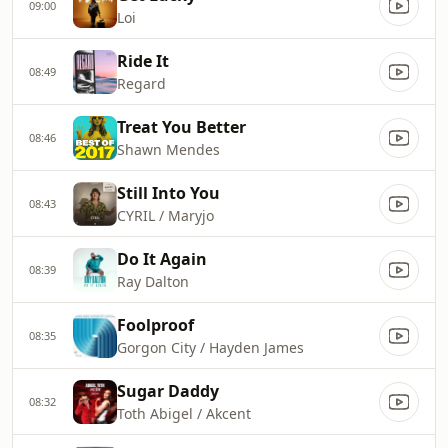
09:00
Loi
Ride It
08:49
Regard
Treat You Better
08:46
Shawn Mendes
Still Into You
08:43
CYRIL / Maryjo
Do It Again
08:39
Ray Dalton
Foolproof
08:35
Gorgon City / Hayden James
Sugar Daddy
08:32
Toth Abigel / Akcent