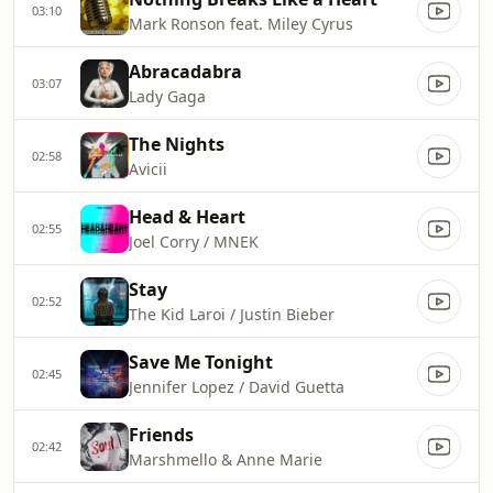
03:10
Mark Ronson feat. Miley Cyrus
Abracadabra
03:07
Lady Gaga
The Nights
02:58
Avicii
Head & Heart
02:55
Joel Corry / MNEK
Stay
02:52
The Kid Laroi / Justin Bieber
Save Me Tonight
02:45
Jennifer Lopez / David Guetta
Friends
02:42
Marshmello & Anne Marie