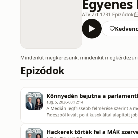
Egyenes 
ATV Zrt.
1731 Epizódok
Kedven
Mindenkit megkeresünk, mindenkit megkérdezünk
Epizódok
Könnyedén bejutna a parlamentbe
aug. 5, 2026
00:12:14
A Medián legfrissebb felmérése szerint a me
Fideszből kivált politikusok által alapított 
Egyenes Beszéd vendége Hann Endre, ügyvez
https://goo.gl/uo2kim 👉 web: http://www.a
Hackerek törték fel a MÁK szerve
instagram: https://www.instagram.com/