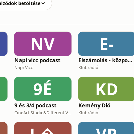
pizódok betöltése
NV
E-
Napi vicc podcast
Elszámolás - központosítás, lojalitás és a függetlenség ára
Napi Vicc
Klubrádió
9É
KD
9 és 3/4 podcast
Kemény Dió
CineArt Studio&Different View Production
Klubrádió