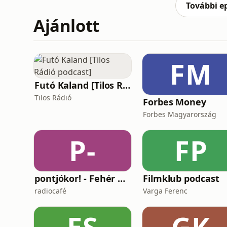
További e
Ajánlott
FM
Futó Kaland [Tilos Rádió podcast]
Tilos Rádió
Forbes Money
Forbes Magyarország
P-
FP
pontjókor! - Fehér Mariannal
Filmklub podcast
radiocafé
Varga Ferenc