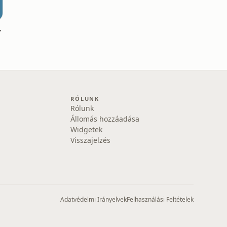
edia1
RÓLUNK
Rólunk
Állomás hozzáadása
Widgetek
Visszajelzés
Adatvédelmi Irányelvek
Felhasználási Feltételek