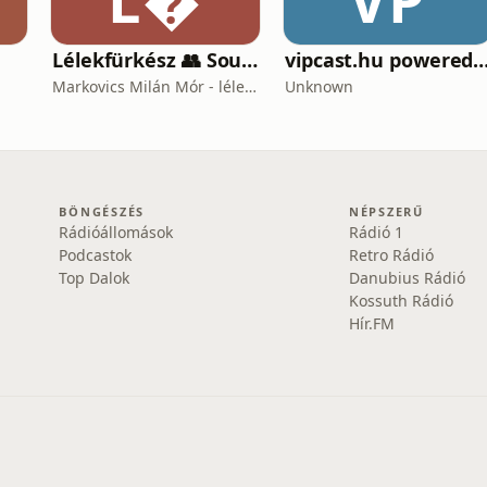
L
VP
Lélekfürkész 👥 SoulScout
vipcast.hu powered by M
Markovics Milán Mór - lélektan, tudomány, vallás, harc
Unknown
BÖNGÉSZÉS
NÉPSZERŰ
Rádióállomások
Rádió 1
Podcastok
Retro Rádió
Top Dalok
Danubius Rádió
Kossuth Rádió
Hír.FM