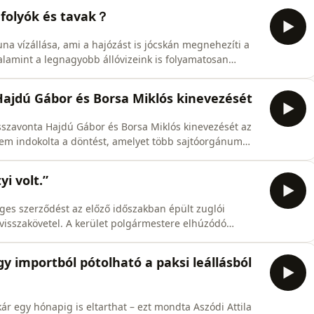
 feliratkozás: https://goo.gl/uo2kim 👉 web:
folyók és tavak？
.faceb
na vízállása, ami a hajózást is jócskán megnehezíti a
alamint a legnagyobb állóvizeink is folyamatosan
s szélére sodródott.Az Egyenes Beszéd vendége Kovács
 elnöke.👉 feliratkozás: https://goo.gl/uo2kim 👉 web:
ajdú Gábor és Borsa Miklós kinevezését
sszavonta Hajdú Gábor és Borsa Miklós kinevezését az
em indokolta a döntést, amelyet több sajtóorgánum
szefüggésbe az ügy időzítésével.Az Egyenes Beszéd
FM programigazgatója és Murányi András az Index
i volt.”
ges szerződést az előző időszakban épült zuglói
 visszakövetel. A kerület polgármestere elhúzódó
yel a kerületi önkormányzat is be fog szállni.Az
 polgármestere.👉 feliratkozás: https://goo.gl/uo2kim
y importból pótolható a paksi leállásból
ár egy hónapig is eltarthat – ezt mondta Aszódi Attila