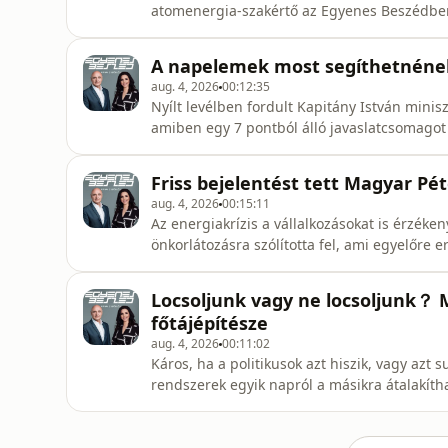
atomenergia-szakértő az Egyenes Beszédben
Korábban még sosem fordult elő, hogy a nég
Magyar Péter csütörtökön azt mondta, leál
A napelemek most segíthetnének,
áramellátását, de a szakér
aug. 4, 2026
00:12:35
Nyílt levélben fordult Kapitány István min
amiben egy 7 pontból álló javaslatcsomagot
az importfüggőség csökkentése érdekében. A
pusztán szabályozási módosításokkal is gyo
Friss bejelentést tett Magyar Pé
energiatárolás terület
aug. 4, 2026
00:15:11
Az energiakrízis a vállalkozásokat is érzéke
önkorlátozásra szólította fel, ami egyelőre
vállalatok összesen 700 megawattnyi áramot
bejelentést tett: stabilan működik a villam
Locsoljunk vagy ne locsoljunk？ 
érezhető eredményt hozott. Az
főtájépítésze
aug. 4, 2026
00:11:02
Káros, ha a politikusok azt hiszik, vagy azt 
rendszerek egyik napról a másikra átalakítha
szerint a vízhiány miatt már a jövő árnyékát a
a száraz időszakban nincs létjogosultsága a
városi