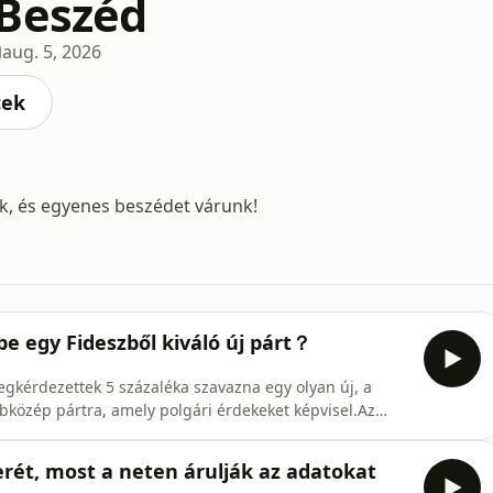
Beszéd
aug. 5, 2026
cek
, és egyenes beszédet várunk!
 egy Fideszből kiváló új párt？
gkérdezettek 5 százaléka szavazna egy olyan új, a
jobbközép pártra, amely polgári érdekeket képvisel.Az
ető igazgató, Medián.👉 feliratkozás:
tv.hu 👉 facebook: https://www.facebook.com/atv.hu 👉
rét, most a neten árulják az adatokat