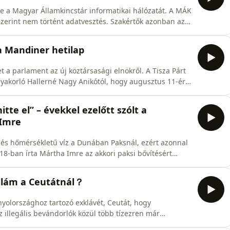
te a Magyar Államkincstár informatikai hálózatát. A MÁK
 szerint nem történt adatvesztés. Szakértők azonban azt
záférést szerzett, amiről képernyőképeket tett közzé,
sú incidens.Zoomon kapcsoljuk Keleti Arthur kibertitok
a Mandiner hetilap
 a parlament az új köztársasági elnökről. A Tisza Párt
 gyakorló Hallerné Nagy Anikótól, hogy augusztus 11-ére
andiner kiadója hivatalosan megerősítette, hogy
ását.Az Egyenes Beszéd vendégei Szakonyi Péter,
e el” – évekkel ezelőtt szólt a
 Imre
és hőmérsékletű víz a Dunában Paksnál, ezért azonnal
018-ban írta Mártha Imre az akkori paksi bővítésért
 egykori MVM vezér azt jósolta, hogy 10-15 éven belül a
zonban és napszakban ki fogja szorítani a rendszerből
ullám a Ceutátnál？
olországhoz tartozó exklávét, Ceutát, hogy
 illegális bevándorlók közül több tízezren már
engerpartján várakoznak.Az Egyenes Beszéd vendége