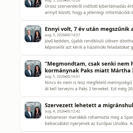
aug. 5, 2026
00:10:26
Orosz szerverekről indított kibertámadás ér
annyit közölt, hogy a jelenlegi információik
mondják, ha a támadó valóban mindenhez hoz
akkor ez egy tízes skálán egy tízes besorolá
Ennyi volt, 7 év után megszűnik 
jövőku
aug. 5, 2026
00:14:57
Jövő kedden, újabb rendkívüli ülésen dönthet
képviselői azt kérik a házelnöki feladatokat
tűzze ki az államfőválasztást. Közben a A M
felfüggeszti a nyomtatott hetilapjának kiad
”Megmondtam, csak senki nem hitt
újságíró, Kacsoh Dá
kormánynak Paks miatt Mártha
aug. 5, 2026
00:16:01
Nincs és nem is lesz megfelelő mennyiségű 
át kell tervezni a Paks 2 terveket. Ezt még 2
felelős tárca nélküli miniszternek. Akkor az
megújuló villamosenergia-termelés több sze
Szervezett lehetett a migránsh
Paks 2-t.Az
aug. 4, 2026
00:12:42
Hatvanezer marokkói rohamozta meg a Spany
bebocsátást nyerjenek az Európai Unióba. Az
hazatértek, de ezrek még mindig a város t