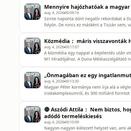
Tarjányi Péter biztonságpolitikai szakértő.👉
Mennyire hajózhatóak a magyar 
http://www.atv.hu 👉 facebook: https://www
aug. 4, 2026
00:09:16
Szinte naponta dönt negatív rekordokat a Du
folyón. De nincs ez másként a Tiszán sem, v
apadnak, a Velencei-tó például a kiszáradá
Csaba a Magyar Hajózási Országos Szövetség
Közmédia： máris visszavonták H
http://www.atv.hu 👉 f
aug. 4, 2026
00:17:07
A közmédia egy nappal a bejelentés után vi
M1 Híradójához. A Duna Médiaszolgáltató n
Magyar Péter reakcióját követően hozott ös
vendégei Somodi-Solymos Eszter, a Spirit 
„Önmagában ez egy ingatlanmuty
felelős szerkesztője.👉 feliratkoz
aug. 4, 2026
00:13:30
Magyar Péter kormánya nem írja alá a végle
irodakomplexumról, és 300 milliárd forintot
pereskedésre számít, amibe kártérítési igénn
Egyenes Beszéd vendége Rózsa András Zugló
🔴 Aszódi Attila： Nem biztos, hog
👉 web: http://www.atv.hu 👉 face
adódó termeléskiesés
aug. 4, 2026
00:10:09
Nagyon-nagyon kiélezett helyzet van, ami ak