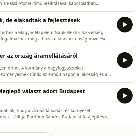
 a Paksi Atomerőmű leállításával kapcsolatban.
yblokkos erőmű minden blokkját egyszerre állítsák le.
lás esetén importból fogják megoldani Magyarország
 de elakadtak a fejlesztések
iszterhez a Magyar Napelem Napkollektor Szövetség,
 fogalmaznak meg a hazai ellátásbiztonság növelése és
 szervezet szerint jelentős állami beruházások nélkül,
rs eredményeket lehetne elérni a napenergia és az
ter az ország áramellátásáról
nyen érinti. A kormány a nagyfogyasztókat
 eredményesnek tűnik: az elmúlt napon a lakosság és a
 spóroltak meg. Közben Magyar Péter rendkívüli
osenergia-hálózat, és az önkéntes fogyasztáscsökkentés
Meglepő választ adott Budapest
sugallják, hogy a vízgazdálkodási és környezeti
tóak – állítja Bardóczi Sándor. Budapest főtájépítésze
dó fiatal fák vízellátása is kérdésessé vált. Hozzátette:
 vízpazarlással fenntartott pázsitnak vagy műfűnek, a