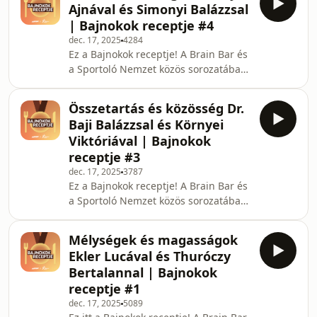
Máté
Ajnával és Simonyi Balázzsal
sportolók és nem sportolók érkeznek
| Bajnokok receptje #4
hozzánk, hogy megmutassák, hogyan
dec. 17, 2025
4284
ünneplik a győzelmeket és kezelik a
Ez a Bajnokok receptje! A Brain Bar és
kudarcokat, építenek csapatot, és
a Sportoló Nemzet közös sorozatában
hogyan kezelik a nyomást akkor,
azt kutatjuk, hogyan válhatunk
amikor minden szem rájuk
mindannyian a saját életünk
szegeződik. A második epizód
Összetartás és közösség Dr.
bajnokaivá. Minden adásban
vendégei:
Baji Balázzsal és Környei
sportolók és nem sportolók érkeznek
Viktóriával | Bajnokok
hozzánk, hogy megmutassák, hogyan
receptje #3
ünneplik a győzelmeket és kezelik a
dec. 17, 2025
3787
kudarcokat, építenek csapatot, és
Ez a Bajnokok receptje! A Brain Bar és
hogyan kezelik a nyomást akkor,
a Sportoló Nemzet közös sorozatában
amikor minden szem rájuk
azt kutatjuk, hogyan válhatunk
szegeződik. Az adás vendégei: Késely
mindannyian a saját életünk
Ajna
Mélységek és magasságok
bajnokaivá. Minden adásban
Ekler Lucával és Thuróczy
sportolók és nem sportolók érkeznek
Bertalannal | Bajnokok
hozzánk, hogy megmutassák, hogyan
receptje #1
ünneplik a győzelmeket és kezelik a
dec. 17, 2025
5089
kudarcokat, építenek csapatot, és