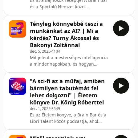
Ez itt a Bajnokok receptje! A Brain Bar
hogyan kezelik a nyomást akkor,
és a Sportoló Nemzet közös
amikor minden szem rájuk
sorozatában azt kutatjuk, hogyan
szegeződik. A harmadik epizód
válhatunk mindannyian a saját
vendégei:
Tényleg könnyebbé teszi a
életünk bajnokaivá. Minden adásban
munkánkat az AI? | Mi a
sportolók és nem sportolók érkeznek
kérdés? Turny Ákossal és
hozzánk, hogy megmutassák, hogyan
Bakonyi Zoltánnal
ünneplik a győzelmeket és kezelik a
dec. 5, 2025
4104
kudarcokat, építenek csapatot, és
Mit jelent a mesterséges intelligencia
hogyan kezelik a nyomást akkor,
a mindennapokban, és hogyan
amikor minden szem rájuk
formálja át a szervezetek működését?
szegeződik. Amikor a sportról beszé
Túlfújt hype, vagy tényleg forradalmi
"A sci-fi az a műfaj, amiben
technológia az AI? A vendégeink a
bármilyen tabutémát fel
BCG munkatársai: Turny Ákos és
lehet dolgozni" | Életem
Bakonyi Zoltán mindketten azon
könyve Dr. Kőnig Róberttel
dolgoznak, hogy minél több
dec. 1, 2025
3549
hozzáadott értéket teremtsenek az
Ez az Életem könyve, a Brain Bar és a
algoritmusok segítségével. Learn
Libri Talent közös podcastja, ahol
more about your ad choices. Visit
minden epizódban egy különleges
megaphone.fm/adchoices
vendéggel beszélgetünk élete