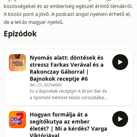
közösségeket és az emberiség egészét érintő témákról.
A közös pont a jövő. A podcast angol nyelven érhető el,
de a leírás magyar nyelvű.
Epizódok
Nyomás alatt: döntések és
stressz Farkas Verával és a
Rakonczay Gáborral |
Bajnokok receptje #6
dec. 23, 2025
4080
Ez a Bajnokok receptje! A Brain Bar és
a Sportoló Nemzet közös sorozatában
azt kutatjuk, hogyan válhatunk
mindannyian a saját életünk
Hogyan formálja át a
bajnokaivá. Minden adásban
segítőkutya az ember
sportolók és nem sportolók érkeznek
életét? | Mi a kérdés? Varga
hozzánk, hogy megmutassák, hogyan
Viktóriával
ünneplik a győzelmeket és kezelik a