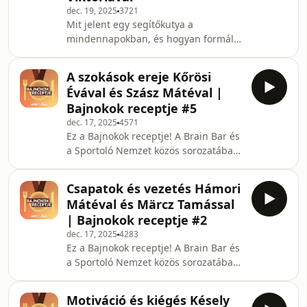
dec. 19, 2025
3721
kudarcokat, építenek csapatot, és
Mit jelent egy segítőkutya a
hogyan kezelik a nyomást akkor,
mindennapokban, és hogyan formálja
amikor minden szem rájuk
át egy ember életét? Hogyan tanul
szegeződik. Az utolsó epizód
meg egy kutya jelezni vagy dönteni?
vendégei: Ra
A szokások ereje Kőrösi
Mennyi idő és hány vizsga lehet
Évával és Szász Mátéval |
ahhoz, hogy egy kutya képzett
Bajnokok receptje #5
segítővé váljon? Az epizód vendége
dec. 17, 2025
4571
Varga Viktória, aki a segítőkutyás
Ez a Bajnokok receptje! A Brain Bar és
kiképzés világából érkezik - olyan
a Sportoló Nemzet közös sorozatában
szakember, aki vakvezető,
azt kutatjuk, hogyan válhatunk
mozgássérült-segítő, hallássérült-
mindannyian a saját életünk
segítő és rohamjelző kutyákkal dolgozi
Csapatok és vezetés Hámori
bajnokaivá. Minden adásban
Mátéval és Märcz Tamással
sportolók és nem sportolók érkeznek
| Bajnokok receptje #2
hozzánk, hogy megmutassák, hogyan
dec. 17, 2025
4283
ünneplik a győzelmeket és kezelik a
Ez a Bajnokok receptje! A Brain Bar és
kudarcokat, építenek csapatot, és
a Sportoló Nemzet közös sorozatában
hogyan kezelik a nyomást akkor,
azt kutatjuk, hogyan válhatunk
amikor minden szem rájuk
mindannyian a saját életünk
szegeződik. Az adás vendégei: Szász
Motiváció és kiégés Késely
bajnokaivá. Minden adásban