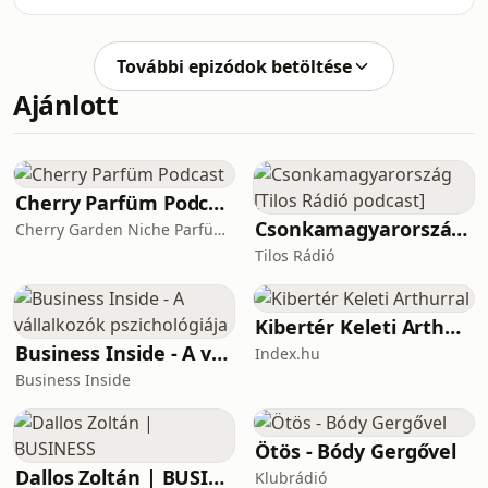
tudományról és a technológiáról
Anikót faggattuk. Az MCC Press
hallhatsz, hanem a mögöttük lévő
kommunikációs vezetője és felel
emberi történetekről is. Minden
További epizódok betöltése
epizódban egy olyan nővel
Ajánlott
beszélgetünk, aki a saját területén új
utakat nyit - mert a jövőt nemcsak
elképzelni, hanem alkotni is lehet. Az
utolsó epizód vendége Kis-Tóth Ágnes
asztrofizikus, tanár,
Cherry Parfüm Podcast
tudománykommunikációs szakemb
Csonkamagyarország [Tilos Rádió podcast]
Cherry Garden Niche Parfüméria
Tilos Rádió
Kibertér Keleti Arthurral
Business Inside - A vállalkozók pszichológiája
Index.hu
Business Inside
Ötös - Bódy Gergővel
Dallos Zoltán | BUSINESS
Klubrádió