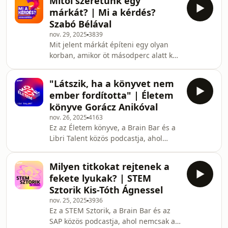
Mitől szeretünk egy
legfontosabb olvasmányáról. Hogyan
márkát? | Mi a kérdés?
alakul az orvos-beteg kapcsolat egy
Szabó Bélával
olyan korban, amikor a ChatGPT-t
nov. 29, 2025
3839
előbb kérdezzük meg, mint a
Mit jelent márkát építeni egy olyan
háziorvosunkat? Mit árulnak el rólunk
korban, amikor öt másodperc alatt kell
a halálozási statisztikák és hogyan
elnyerni a figyelmet? Fontos-e, hogy
lehet megtörni az átörökölt
egy brand értéket képviseljen? Eljön
generációs mintákat? Milyen vál
"Látszik, ha a könyvet nem
valaha a teljesen személyre szabott,
ember fordította" | Életem
csak nekünk készülő reklámutópia? A
könyve Gorácz Anikóval
Mi a kérdés? vendége Szabó Béla, a
nov. 26, 2025
4163
Magyar Telekom
Ez az Életem könyve, a Brain Bar és a
márkakommunikációs igazgatója volt.
Libri Talent közös podcastja, ahol
Learn more about your ad choices.
minden epizódban egy különleges
Visit megaphone.fm/adchoices
vendéggel beszélgetünk élete
Milyen titkokat rejtenek a
legfontosabb olvasmányáról. Hogy
fekete lyukak? | STEM
készül egy könyv? Itthon is vannak
Sztorik Kis-Tóth Ágnessel
szellemírók? És miért nem a nagy
nov. 25, 2025
3936
nyelvi modellek fordítják a könyveket
Ez a STEM Sztorik, a Brain Bar és az
2025-ben? A könyvkiadás
SAP közös podcastja, ahol nemcsak a
legizgalmasabb kérdéseiről Gorácz