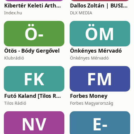
Kibertér Keleti Arthurral
Dallos Zoltán | BUSINESS
Index.hu
DLX MEDIA
Ö-
ÖM
Ötös - Bódy Gergővel
Önkényes Mérvadó
Klubrádió
Önkényes Mérvadó
FK
FM
Futó Kaland [Tilos Rádió podcast]
Forbes Money
Tilos Rádió
Forbes Magyarország
NV
E-