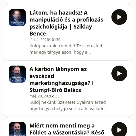
dobálóznak hangzatos százalékokkal
tervezés és mérnöki pontosságú
arról, hogy a kommunikációnk
szerkesztés áll egy-e
Látom, ha hazudsz! A
mekkora része nonverbális, de az
manipuláció és a profilozás
igazság sokkal árnyaltabb és
pszichológiája | Sziklay
megdöbbentőbb ennél. Ebben a
Bence
mélyebb lélegzetvételű epizódban
jún. 4, 2026
10130
letépjük a ragtapaszt a legismertebb
Küldj nekünk üzenetet!Te is érezted
testbeszéd-mítoszokról, és
már egy tárgyaláson, hogy a
megnézzük, mi az, ami valójában
partnered mosolyog, de valami
működik, ha emberismeretről van
mégsem stimmel? A legtöbb
szó.Nem kell pro
A karbon lábnyom az
vállalkozó és cégvezető a
évszázad
megérzéseire hagyatkozik, de mi van,
marketinghazugsága? l
ha a testbeszéd olvasása valójában
Stumpf-Bíró Balázs
egy tanulható, precíz rendszer? Mai
máj. 28, 2026
533
vendégem Sziklay Bence, profilozó,
Küldj nekünk üzenetet!Gyakran érzed
viselkedéselemző, aki a különleges
úgy, hogy a bolygó sorsa a te válladon
alakulatok és a titkosszolgálatok által
nyugszik? Kimosod a joghurtos
is használt tudást hozta el a hazai
dobozt, mielőtt a szelektívbe dobod.
Miért nem menti meg a
Lecserélted a műanyag szívószálat
Földet a vászontáska? Késő
papírra, és már-már bűntudatod van,