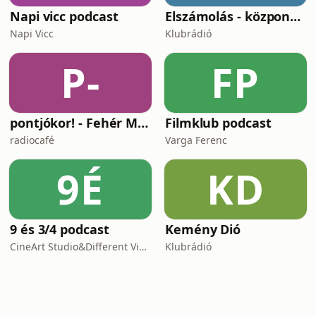
Napi vicc podcast
Elszámolás - központosítás, lojalitás és a függetlenség ára
Napi Vicc
Klubrádió
P-
FP
pontjókor! - Fehér Mariannal
Filmklub podcast
radiocafé
Varga Ferenc
9É
KD
9 és 3/4 podcast
Kemény Dió
CineArt Studio&Different View Production
Klubrádió