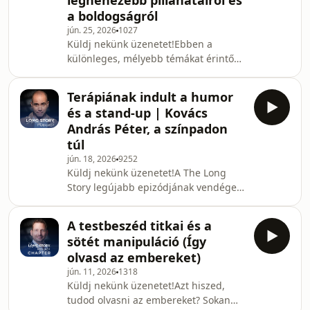
legnehezebb pillanatairól és
nagyvállalati szektorban, méghozzá
a boldogságról
csúcsvezetői pozíciókban. Sokan
jún. 25, 2026
1027
egész életükben egy ilyen stabil és
Küldj nekünk üzenetet!Ebben a
sikeres karrierről álmodoznak. Ő
különleges, mélyebb témákat érintő
azonban egy napon mégis úgy
válogatásban Kovács András Péter
döntött, hogy hátrahagyja az aranyka
legőszintébb gondolatait gyűjtöttük
Terápiának indult a humor
össze a The Long Story legújabb
és a stand-up | Kovács
epizódjából. Vajon tényleg minden jó
András Péter, a színpadon
poén egy feldolgozatlan fájdalomból
túl
fakad? A videó első részében
jún. 18, 2026
9252
körbejárjuk, hogy a humor miként
Küldj nekünk üzenetet!A The Long
funkcionálhat terápiás páncélként egy
Story legújabb epizódjának vendége
nehéz gyerekkor után. A beszélgetés
Kovács András Péter, az ország egyik
rávilágít arra a pszichol
legnépszerűbb stand-up humoristája.
A testbeszéd titkai és a
Sokan úgy gondolják, hogy a
sötét manipuláció (Így
humoristák élete csupa nevetés és
olvasd az embereket)
spontaneitás. Ebben a mély és őszinte
jún. 11, 2026
1318
beszélgetésben azonban KAP lerántja
Küldj nekünk üzenetet!Azt hiszed,
a leplet a színfalak mögötti valóságról.
tudod olvasni az embereket? Sokan
Megtudhatjuk, mennyi kőkemény