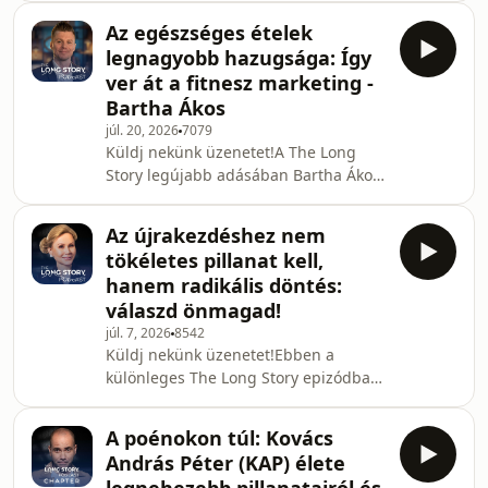
hoznak tartós eredményt? Ebben a
Az egészséges ételek
videóban összegyűjtöttük a
legnagyobb hazugsága: Így
legütősebb, legfontosabb
ver át a fitnesz marketing -
gondolatokat a Bartha Ákos
Bartha Ákos
élelmiszermérnökkel készült podcast
júl. 20, 2026
7079
beszélgetésünkből.Egy életmódváltás
Küldj nekünk üzenetet!A The Long
sosem a csodaszereknél kezdődik.
Story legújabb adásában Bartha Ákos
Legyen szó időszakos böjtről vagy keto
élelmiszermérnökkel, a
diétáról, a legfontosabb az alapok
táplálkozástudomány elismert
megértése
Az újrakezdéshez nem
szakértőjével merülünk el az
tökéletes pillanat kell,
egészségmegőrzés és a tudatos
hanem radikális döntés:
életmód mélyebb összefüggéseiben.
válaszd önmagad!
Egy átfogó stratégiai audit arról,
júl. 7, 2026
8542
hogyan navigáljunk az élelmiszeripar
Küldj nekünk üzenetet!Ebben a
és a modern egészségtrendek
különleges The Long Story epizódban
útvesztőjében.Ákos rávilágít arra a
Tóth-Czere Péter egy rendkívül
marketing csapdára, amelyben az
inspiráló vendéggel, Sulciová Silviával
&quot;egészséges&q
A poénokon túl: Kovács
beszélget.Silvia nem kevesebb mint
András Péter (KAP) élete
huszonhét évet töltött el a