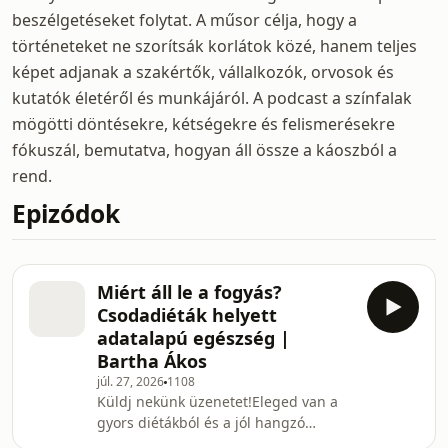
beszélgetéseket folytat. A műsor célja, hogy a
történeteket ne szorítsák korlátok közé, hanem teljes
képet adjanak a szakértők, vállalkozók, orvosok és
kutatók életéről és munkájáról. A podcast a színfalak
mögötti döntésekre, kétségekre és felismerésekre
fókuszál, bemutatva, hogyan áll össze a káoszból a
rend.
Epizódok
Miért áll le a fogyás?
Csodadiéták helyett
adatalapú egészség |
Bartha Ákos
júl. 27, 2026
1108
Küldj nekünk üzenetet!Eleged van a
gyors diétákból és a jól hangzó
ígéretekből, amik valahogy sosem