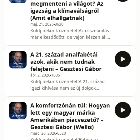
megmenteni a világot? Az
ha kocsiba ülsz, mert eszedbe jut a
igazság a klímaválságról
saját „karbonlábnyomod”. A
(Amit elhallgatnak)
szupermarketben percekig állsz a
polc előtt, hogy a
máj. 21, 2026
8630
Küldj nekünk üzenetet!Az összeomlás
környezettudatosabb csomagolást
már elkezdődött, de vajon készen állsz
válaszd, miközben azon szorongsz,
rá?A legtöbben úgy éljük a
vajon e
mindennapjainkat, hogy abban
A 21. század analfabétái
bízunk: a szelektív hulladékgyűjtés, az
azok, akik nem tudnak
elektromos autók és a vászontáskák
felejteni – Gesztesi Gábor
majd megmentik a bolygót. De mi van
ápr. 2, 2026
1005
akkor, ha ez az egész csak egy
Küldj nekünk üzenetet!A 21. század
hatalmas zöldre festett illúzió? Ebben
igazi kihívása nem az új dolgok
az epizódban a Deep Adaptation
megtanulása, hanem a régiek
(Mély Alkalmazkodás) és a polikrízis
elfelejtése.Ebben az epizódban
kőkemény valóságába
A komfortzónán túl: Hogyan
Gesztesi Gáborral, a Wellis
lett egy magyar márka
nemzetközi marketingigazgatójával
Amerikában piacvezető? –
ásunk a dolgok mélyére. Gábor 7
Gesztesi Gábor (Wellis)
sikeres év után távozott a Diegotól,
márc. 26, 2026
6520
majd egy kőkemény munkaerőpiaci
Küldj nekünk üzenetet!Ebben az