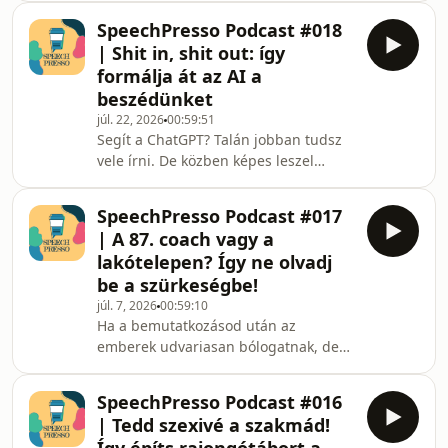
ugyanúgy lehet fejleszteni, mint
SpeechPresso Podcast #018
bármi mást.Lehet, hogy te is mondtál
| Shit in, shit out: így
már olyat, hogy:„Én introvertált
formálja át az AI a
vagyok.”„Nem tudok történeteket
beszédünket
mesélni.”„Félek attól, hogy nemet
júl. 22, 2026
00:59:51
mondanak.”„Vezetőként nekem kell
Segít a ChatGPT? Talán jobban tudsz
tudnom a megoldást.”Ebben az
vele írni. De közben képes leszel
epizódban hét ember történetét
megtartani a saját hangodat?Lehet,
hozzuk el, akik egészen különböző
hogy az AI másodpercek alatt megír
helyzet
SpeechPresso Podcast #017
helyetted egy motivációs levelet,
| A 87. coach vagy a
prezentációvázlatot, LinkedIn-posztot
lakótelepen? Így ne olvadj
vagy munkahelyi e-mailt. De mi
be a szürkeségbe!
történik akkor, amikor már nem elég a
júl. 7, 2026
00:59:10
tökéletesen csiszolt szöveg, hanem
Ha a bemutatkozásod után az
élőben kell megszólalnod?Például
emberek udvariasan bólogatnak, de
amikor egy állásinterjún kell
látszik rajtuk, hogy fogalmuk sincs,
bizonyítanod.Vagy ami
mivel foglalkozol, akkor nem velük van
SpeechPresso Podcast #016
a baj.Hanem azzal, ahogy elmondod.A
| Tedd szexivé a szakmád!
legtöbb szakember pontosan tudja,