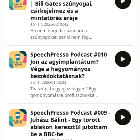
| Bill Gates szúnyogai,
különkiadást:🔗
csirkejelmez és a
https://www.speechpresso.com/lampalaz-
mintatörés ereje
podcast-exkluzivMikor mondj NEMET?
ápr. 14, 2026
00:45:42
(és hogyan ne érezd magad
Ha nem engedsz szabadon
bűnösnek!)Hogyan ne vállald túl
szúnyogokat, senki nem fog
magad?Miért olyan nehéz NEMET
emlékezni rád?Ez azért erős túlzás, de
mondani?Tudtad, hogy a legrövidebb,
ahhoz, hogy emlékezetes maradj nem
mégis legh
SpeechPresso Podcast #010 -
árt, ha megtöröd a megszokott
Jön az agyimplantátum?
mintákat.Ebben az adásban a
Vége a hagyományos
mintatörés erejéről beszélgetünk:
beszédoktatásnak?
hogyan érheted el, hogy a
ápr. 1, 2026
01:03:33
közönséged ne a telefonját
Túl szép, hogy igaz legyen? Egy
nyomkodja, hanem tátott szájjal
gombnyomásra profi szónokká
figyeljen? Megnézzük a történelem
válhatsz a NeuraVox-szal, vagy csak a
legikonikusabb előadásait Bill
naptár (és mi) űzünk veled április 1-jei
Gatestől kezdve a haldokló profes
SpeechPresso Podcast #009 -
tréfát?Ebben az adásban egy
Juhász Bálint - Egy törött
világmegváltó technológiát mutatunk
ablakon keresztül jutottam
be, amivel bárki profi énekessé vagy
be a BBC-be
szónokká válhat, majd alaposan