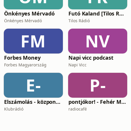
Önkényes Mérvadó
Futó Kaland [Tilos Rádió podcast]
Önkényes Mérvadó
Tilos Rádió
FM
NV
Forbes Money
Napi vicc podcast
Forbes Magyarország
Napi Vicc
E-
P-
Elszámolás - központosítás, lojalitás és a függetlenség ára
pontjókor! - Fehér Mariannal
Klubrádió
radiocafé