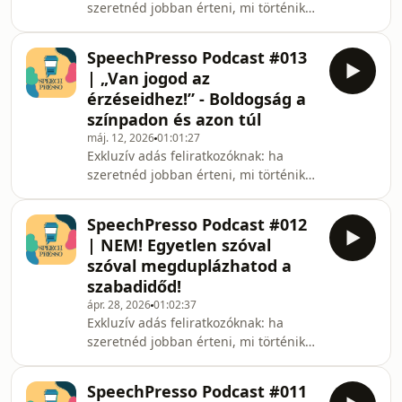
szeretnéd jobban érteni, mi történik
vesszük górcső alá. Szó lesz Schobert
benned éles beszédhelyzetekben, és
Norbi „döngő léptű” feleségekről
gyakorlati kapaszkodókat keresel a
szóló elhíresült nyilatkozat
SpeechPresso Podcast #013
lámpaláz kezeléséhez, nézd meg ezt a
| „Van jogod az
különkiadást:🔗
érzéseidhez!” - Boldogság a
https://www.speechpresso.com/lampalaz-
színpadon és azon túl
podcast-exkluzivAzt hiszed, a jó
máj. 12, 2026
01:01:27
beszélőnek születni kell? Akkor van
Exkluzív adás feliratkozóknak: ha
egy jó hírünk: ez akkora tévhit, mint
szeretnéd jobban érteni, mi történik
hogy a koffeinmentes kávé tényleg
benned éles beszédhelyzetekben, és
kávé!Ebben az adásban megfor
gyakorlati kapaszkodókat keresel a
SpeechPresso Podcast #012
lámpaláz kezeléséhez, nézd meg ezt a
| NEM! Egyetlen szóval
különkiadást:🔗
szóval megduplázhatod a
https://www.speechpresso.com/lampalaz-
szabadidőd!
podcast-exkluzivEleged van az üres
ápr. 28, 2026
01:02:37
„légy boldog” klisékből, és végre
Exkluzív adás feliratkozóknak: ha
megértenéd, miért fagysz le a
szeretnéd jobban érteni, mi történik
megfelelési kényszertől, ha mások
benned éles beszédhelyzetekben, és
előtt kell beszélned?Ebben az epizód
gyakorlati kapaszkodókat keresel a
SpeechPresso Podcast #011
lámpaláz kezeléséhez, nézd meg ezt a