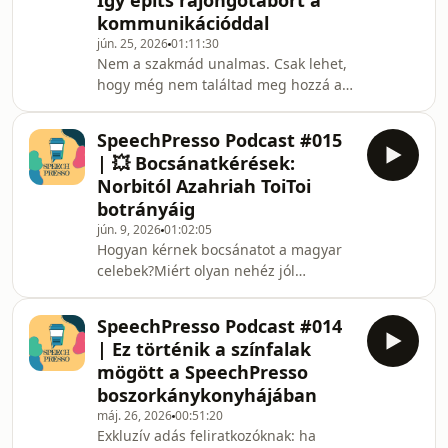
Így építs rajongótábort a
mit csinál. Csak amikor megkérdezik
kommunikációddal
tőle, hogy „És te mivel foglalkozol?”,
jún. 25, 2026
01:11:30
hirtelen előkerülnek a sablonos
Nem a szakmád unalmas. Csak lehet,
mondatok, a multis szlogenek és azok
hogy még nem találtad meg hozzá azt
a szakmai körmondatok, amelyeket
a kommunikációs formát, amitől
talán még ő mag
mások is rákapnak.Hogyan lesz a
SpeechPresso Podcast #015
természetfilmezésből világméretű
| 💥 Bocsánatkérések:
rajongás? A főzésből társadalmi ügy?
Norbitól Azahriah ToiToi
A rendrakásból globális mozgalom? A
botrányáig
fizikából televíziós varázslat? És
jún. 9, 2026
01:02:05
hogyan lehet egy autós interjúból
Hogyan kérnek bocsánatot a magyar
olyan formátumot építeni, amit milliók
celebek?Miért olyan nehéz jól
néznek?Ebben az adásban olyan
bocsánatot kérni nyilvánosan? És
emberekről beszélgetün
miért rontja el sok ember pont akkor,
SpeechPresso Podcast #014
amikor a legnagyobb szükség lenne
| Ez történik a színfalak
egyértelmű és egyenes mondatra?
mögött a SpeechPresso
Ebben az adásban a magyar
boszorkánykonyhájában
celebvilág emlékezetes
máj. 26, 2026
00:51:20
bocsánatkéréseit és
Exkluzív adás feliratkozóknak: ha
kríziskommunikációs baklövéseit