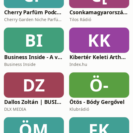
a 21.
Cherry Parfüm Podcast
Csonkamagyarország [Tilos Rádió podcast]
Cherry Garden Niche Parfüméria
Tilos Rádió
BI
KK
Business Inside - A vállalkozók pszichológiája
Kibertér Keleti Arthurral
Business Inside
Index.hu
DZ
Ö-
Dallos Zoltán | BUSINESS
Ötös - Bódy Gergővel
DLX MEDIA
Klubrádió
ÖM
FK