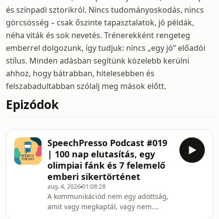
és színpadi sztorikról. Nincs tudományoskodás, nincs
görcsösség – csak őszinte tapasztalatok, jó példák,
néha viták és sok nevetés. Trénerekként rengeteg
emberrel dolgozunk, így tudjuk: nincs „egy jó” előadói
stílus. Minden adásban segítünk közelebb kerülni
ahhoz, hogy bátrabban, hitelesebben és
felszabadultabban szólalj meg mások előtt.
Epizódok
SpeechPresso Podcast #019
| 100 nap elutasítás, egy
olimpiai fánk és 7 felemelő
emberi sikertörténet
aug. 4, 2026
01:08:28
A kommunikációd nem egy adottság,
amit vagy megkaptál, vagy nem.
Sokkal inkább egy készség, amit