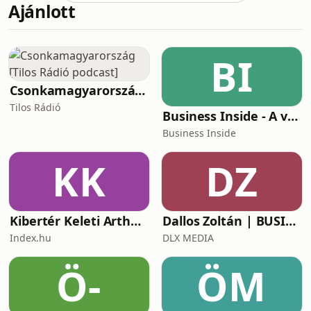
Ajánlott
táplálkozási és élelmiszeripari
trendeket elemezzük. Idén először, de
lesz még ilyen, mert rajongunk a
trendriportokért. Onnan indulunk,
BI
hogy mi is az a gasztronacionalizmus
és hogyan politizálódik át a t
Csonkamagyarország [Tilos Rádió podcast]
Tilos Rádió
Business Inside - A vállalkozók pszichológiája
Business Inside
KK
DZ
Kibertér Keleti Arthurral
Dallos Zoltán | BUSINESS
Index.hu
DLX MEDIA
Ö-
ÖM