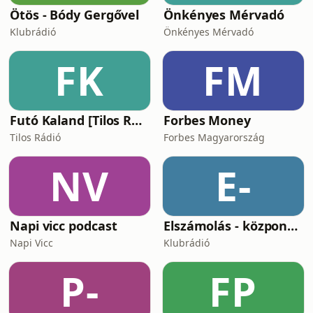
Ötös - Bódy Gergővel
Önkényes Mérvadó
Klubrádió
Önkényes Mérvadó
FK
FM
Futó Kaland [Tilos Rádió podcast]
Forbes Money
Tilos Rádió
Forbes Magyarország
NV
E-
Napi vicc podcast
Elszámolás - központosítás, lojalitás és a függetlenség ára
Napi Vicc
Klubrádió
P-
FP