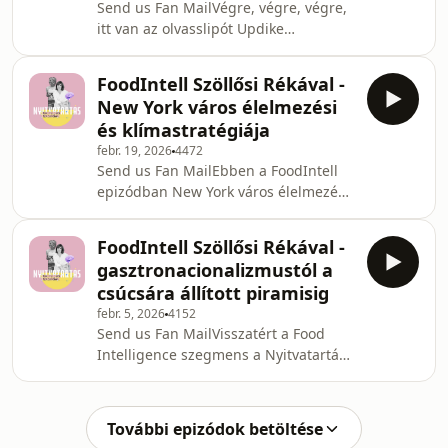
Send us Fan MailVégre, végre, végre,
tematikájú szakácskönyvek világában
itt van az olvasslipót Updike
bolyongunk - társadalmi, marketing
maratonjának első podcast
és ideológiai szempontból is
kibeszélője. Élőben már megvitattuk,
vizsgáljuk őket. Közben érintjük a fog
FoodIntell Szöllősi Rékával -
és közösen a folytatásra szavaztunk,
New York város élelmezési
tehát a márciusban a Nyúlketrecet
és klímastratégiája
olvassuk. Három könyvklub taggal,
febr. 19, 2026
4472
Jakab Judittal, Barta Beával és Fejes
Send us Fan MailEbben a FoodIntell
Lillával beszélgetetek ebben az
epizódban New York város élelmezési
epizódban. Judit és Bea egyébként
és klímastratégiáját dolgozzuk fel
azért csatlakoztak a könyvklubhoz,
Szöllősi Rékával. Szeretünk elszőrözni
mert hallgatták a podcasto
FoodIntell Szöllősi Rékával -
ilyen izgalmas, szakmai dolgokon,
gasztronacionalizmustól a
mindketten nagyon hiszünk abban,
csúcsára állított piramisig
hogy sokat tudunk tanulni mások jó és
febr. 5, 2026
4152
rossz gyakorlataiból is. És a New
Send us Fan MailVisszatért a Food
Yorkiak egyáltalán nem aprózzák el.
Intelligence szegmens a Nyitvatartás
Mindössze 44 oldalon keresztül olyan
podcastba! Szöllősi Réka
pöpec, adaptív stratégiaalkotásnak
élelmiszerpolitikai szakértővel és a
lehetünk
Food Intelligence nevű substack
További epizódok betöltése
hírlevél szerzőjével a 2026-os