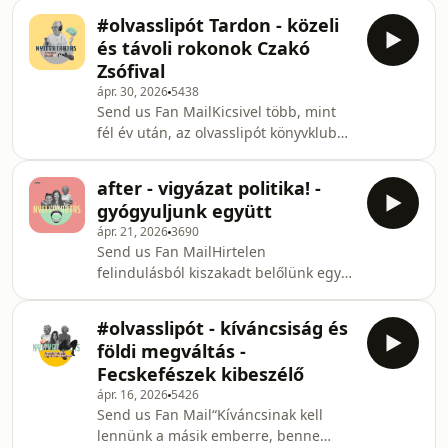
próbáljuk megérteni, befogadni, hogy
jelenség és influencer-trend, amely a
#olvasslipót Tardon - közeli
mi minden is történik velünk ebben a
hagyományos
és távoli rokonok Czakó
nagyon intenzív közéleti
Zsófival
időszakban. Bálint Judittal és Korpás
ápr. 30, 2026
5438
Krisztával beszélgetünk a választások
Send us Fan MailKicsivel több, mint
utáni társadalmi és politikai
fél év után, az olvasslipót könyvklub
változásokról: az elmúlt tizenhat év
visszatért Tardra. A matyodesign
politikai apátiája utáni
közreműködésével a különleges
felszabadultságról, az új szakmai
after - vigyázat politika! -
Matyóróza vendégház adott otthont a
gyógyuljunk együtt
3 napos olvasótáborunknak. Czakó
ápr. 21, 2026
3690
Zsófival beszélgettünk a könyveiről: a
Send us Fan MailHirtelen
Szívhangról, amit Tardon írt, és
felindulásból kiszakadt belőlünk egy
persze a Távoli rokonokról is, amely az
wannabe politikai elemző műsor.
áprilisi közös könyvünk volt. Ez az
Bálint Judittal, a Kispolgár
adás igazi közösségi élmény, végre
#olvasslipót - kíváncsiság és
gyerekújság újságírójával és Korpás
megmutathat
földi megváltás -
Krisztinával, a Klubrádió
Fecskefészek kibeszélő
szerkesztőjével és újságírójával
ápr. 16, 2026
5426
beszélgetünk az április 12-i
Send us Fan Mail“Kíváncsinak kell
rendszerváltás utáni megélésekről,
lennünk a másik emberre, benne
élményekről - egyéni és társadalmi