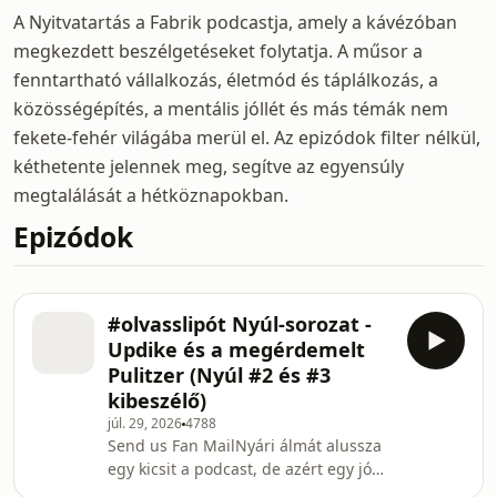
A Nyitvatartás a Fabrik podcastja, amely a kávézóban
megkezdett beszélgetéseket folytatja. A műsor a
fenntartható vállalkozás, életmód és táplálkozás, a
közösségépítés, a mentális jóllét és más témák nem
fekete-fehér világába merül el. Az epizódok filter nélkül,
kéthetente jelennek meg, segítve az egyensúly
megtalálását a hétköznapokban.
Epizódok
#olvasslipót Nyúl-sorozat -
Updike és a megérdemelt
Pulitzer (Nyúl #2 és #3
kibeszélő)
júl. 29, 2026
4788
Send us Fan MailNyári álmát alussza
egy kicsit a podcast, de azért egy jó
kis Nyúl kibeszélőnek nem tudtunk