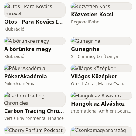
Közvetlen Kocsi
Ötös - Para-Kovács Imrével
RegionalBahn
Klubrádió
A bőrünkre megy
Gunagriha
Klubrádió
Sri Chinmoy tanítványa
PókerAkadémia
Világos Középkor
PókerAkadémia
Orcsik Antal, Marosi Csaba
Hangok az Alváshoz
Carbon Trading Chronicles
International Ambient Sounds
Vertis Environmental Finance