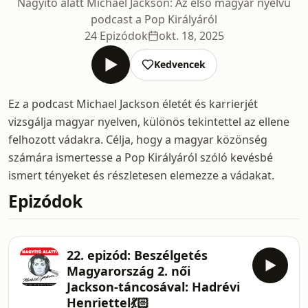
Nagyító alatt Michael Jackson: Az első magyar nyelvű
podcast a Pop Királyáról
24 Epizódok
okt. 18, 2025
Kedvencek
Ez a podcast Michael Jackson életét és karrierjét
vizsgálja magyar nyelven, különös tekintettel az ellene
felhozott vádakra. Célja, hogy a magyar közönség
számára ismertesse a Pop Királyáról szóló kevésbé
ismert tényeket és részletesen elemezze a vádakat.
Epizódok
22. epizód: Beszélgetés
Magyarország 2. női
Jackson-táncosával: Hadrévi
Henriettel💃🏻