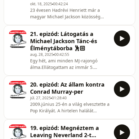
okt. 18, 2025
00:42:24
23 évesen Hadrévi Henriett már a
magyar Michael Jackson közösség
egyik kiemelkedő táncosa. Gyerekként
saját maga tanulta meg a legendás
21. epizód: Látogatás a
koreográfiákat, majd Sen,
Michael Jackson Tánc-és
Magyarország első női Jackson-
Élménytáborba 🕺🏻
táncosa vette szárnyai alá. Azóta
aug. 28, 2025
00:42:55
Henriett is bizonyította, hogy fiatal
Egy hét, ami minden MJ-rajongó
kora és női mivolta ellenére képes
álma.Ellátogattam az immár 5.
életre kelteni Michael utánozhatatlan
alkalommal megrendezett Michael
táncmozdulatait – akár a budapesti
Jackson Tánc- és Élménytáborba, ahol
Michael Jackson emlékfánál,
20. epizód: Az állam kontra
Tóth Ferenc festőművész-szervezővel,
Conrad Murray-per
Sennel és a tábor résztvevőivel
júl. 27, 2025
01:28:40
beszélgettem. A helyszín a
2009.június 25-én a világ elvesztette a
hangulatos Nemzeti Lovaskultúra
Pop Királyát. A hirtelen halálát
Központ, programokkal,
követően azonban egy ember került a
táncpróbákkal, barátságokkal – és egy
reflektorfénybe: Dr. Conrad
különleges akusztikus koncerttel.(Az
19. epizód: Megnéztem a
Murray.Miután röviden beszámolunk
eredeti MJ-dalok a szerzői jogok miatt
Leaving Neverland 2-t...
a legutóbbi adás óta felmerült
sajno