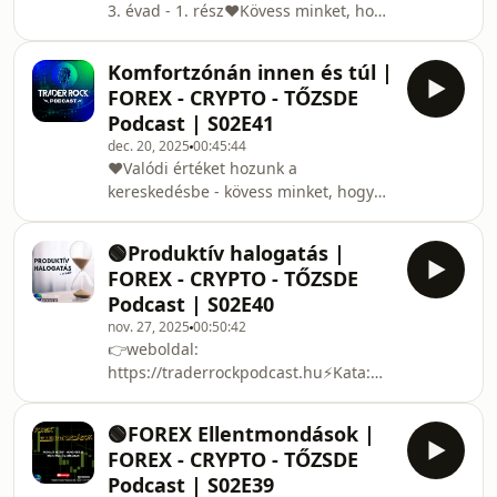
3. évad - 1. rész❤️Kövess minket, hogy
tapasztalattal rendelkezik, megosztja
hetente új infókkal jelentkezhessünk !
rendkívüli útját a decemberi Euro
👉email:
Trading Cup versenyen elért top 3
Komfortzónán innen és túl |
traderrockpodcast@gmail.com👉
helyezéséről. A több mint 200
FOREX - CRYPTO - TŐZSDE
weboldal:
résztvevős mezőnyben az
Podcast | S02E41
https://traderrockpodcast.hu⚡Kata:
dec. 20, 2025
00:45:44
https://tradertrainer.hu⚡István:
❤️Valódi értéket hozunk a
https://tradingbox.hu
kereskedésbe - kövess minket, hogy
hetente új infókkal jelentkezhessünk !
👉email:
🟢Produktív halogatás |
traderrockpodcast@gmail.com👉
FOREX - CRYPTO - TŐZSDE
weboldal:
Podcast | S02E40
https://traderrockpodcast.hu⚡Kata:
nov. 27, 2025
00:50:42
https://tradertrainer.hu⚡István:
👉weboldal:
https://tradingbox.hu Kövessétek a
https://traderrockpodcast.hu⚡Kata:
Trader Rock podcastet:Instagram:
https://tradertrainer.hu⚡István:
https://www.instagram.com/trader.rock.podcast/
https://tradingbox.hu
#forex #kereskedés #podcast
🟢FOREX Ellentmondások |
#magyarpodcast #crypto
FOREX - CRYPTO - TŐZSDE
#mentálisfelkészülés
Podcast | S02E39