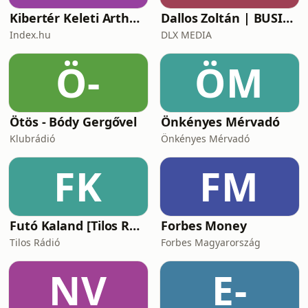
Kibertér Keleti Arthurral
Dallos Zoltán | BUSINESS
Index.hu
DLX MEDIA
Ö-
ÖM
Ötös - Bódy Gergővel
Önkényes Mérvadó
Klubrádió
Önkényes Mérvadó
FK
FM
Futó Kaland [Tilos Rádió podcast]
Forbes Money
Tilos Rádió
Forbes Magyarország
NV
E-