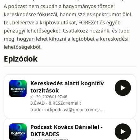
A podcast nem csupán a hagyományos tőzsdei
kereskedésre fókuszál, hanem széles spektrumot ölel
fel, beleértve a kriptovalutákat, FOREXet és egyéb
pénzügyi lehetőségeket. Csatlakozz hozzánk, és tudd
meg, hogyan lehet kihozni a legtöbbet a kereskedési
lehetőségekből!
Epizódok
Kereskedés alatti kognitív
torzítások
júl. 30, 2026
01:07:46
3.ÉVAD - 8.RÉSZ👉email:
traderrockpodcast@gmail.com👉
weboldal:
https://traderrockpodcast.hu⚡Kata:
Podcast Kovács Dániellel -
https://tradertrainer.hu⚡István:
DKTRADES
https://tradingbox.hu