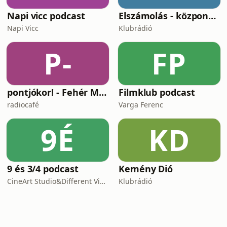
Napi vicc podcast
Elszámolás - központosítás, lojalitás és a függetlenség ára
Napi Vicc
Klubrádió
P-
FP
pontjókor! - Fehér Mariannal
Filmklub podcast
radiocafé
Varga Ferenc
9É
KD
9 és 3/4 podcast
Kemény Dió
CineArt Studio&Different View Production
Klubrádió