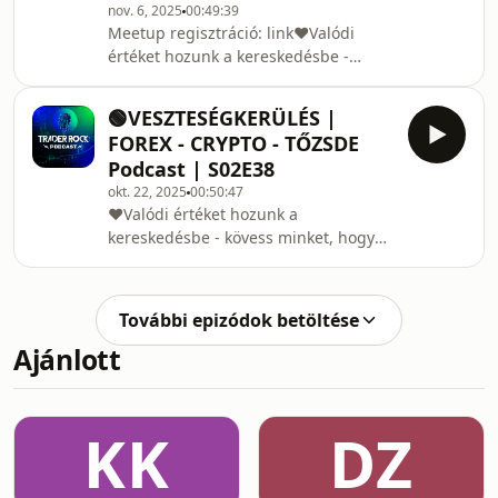
nov. 6, 2025
00:49:39
Meetup regisztráció: link❤️Valódi
értéket hozunk a kereskedésbe -
kövess minket, hogy hetente új
infókkal jelentkezhessünk ! 🔥👉email:
🟢VESZTESÉGKERÜLÉS |
traderrockpodcast@gmail.com 👉
FOREX - CRYPTO - TŐZSDE
weboldal:
Podcast | S02E38
https://traderrockpodcast.hu⚡Kata:
okt. 22, 2025
00:50:47
https://tradertrainer.hu⚡István:
❤️Valódi értéket hozunk a
https://tradingbox.hu
kereskedésbe - kövess minket, hogy
hetente új infókkal jelentkezhessünk !
🔥👉email:
traderrockpodcast@gmail.com👉
További epizódok betöltése
weboldal:
Ajánlott
https://traderrockpodcast.hu⚡Kata:
https://tradertrainer.hu⚡István:
https://tradingbox.huKövessétek a
Trader Rock podcastet:Youtube: /
KK
DZ
@traderrockpodcast Instagram:
https://www.instagram.com/trader.rock.podcast/