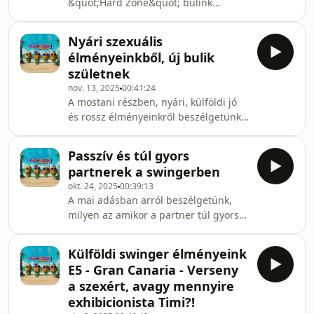
&quot;Hard Zone&quot; bulink
eseményeiről beszélgetünk
Nyári szexuális
élményeinkből, új bulik
születnek
nov. 13, 2025
00:41:24
A mostani részben, nyári, külföldi jó
és rossz élményeinkről beszélgetünk
és hogy ezekből milyen bulikat
szeretnénk majd csinálni.
Passzív és túl gyors
partnerek a swingerben
okt. 24, 2025
00:39:13
A mai adásban arról beszélgetünk,
milyen az amikor a partner túl gyors,
passzív, vagy nem igazán
&quot;működik&quot;
Külföldi swinger élményeink
E5 - Gran Canaria - Verseny
a szexért, avagy mennyire
exhibicionista Timi?!