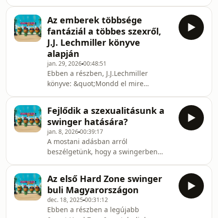
beszélgetünk, élményekről, bulikról.
Az emberek többsége
fantáziál a többes szexről,
J.J. Lechmiller könyve
alapján
jan. 29, 2026
00:48:51
Ebben a részben, J.J.Lechmiller
könyve: &quot;Mondd el mire
vágysz&quot; -ban lévő, kutatáson
alapuló leggyakoribb szexfantáziákról
Fejlődik a szexualitásunk a
beszélgetünk
swinger hatására?
jan. 8, 2026
00:39:17
A mostani adásban arról
beszélgetünk, hogy a swingerben
látott, tapasztalt és megélt események
hatására, fejlődött a szexualitásunk
Az első Hard Zone swinger
vagy sem.
buli Magyarországon
dec. 18, 2025
00:31:12
Ebben a részben a legújabb