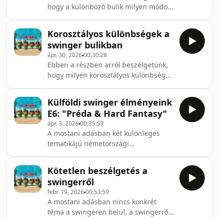
hogy a különböző bulik milyen módon
alakítják, változtatják meg
párkapcsolati dinamikákat
Korosztályos különbségek a
swinger bulikban
ápr. 30, 2026
00:30:28
Ebben a részben arról beszélgetünk,
hogy milyen korosztályos különbségek
vannak, a bulikon lévő viselkedésben,
zárható szoba, szex megélése stb
Külföldi swinger élményeink
kategóriákban
E6: "Préda & Hard Fantasy"
ápr. 3, 2026
00:35:59
A mostani adásban két különleges
tematikájú németországi
élményeinket meséljük el.
Kötetlen beszélgetés a
swingerről
febr. 19, 2026
00:53:59
A mostani adásban nincs konkrét
téma a swingeren belül, a swingerről