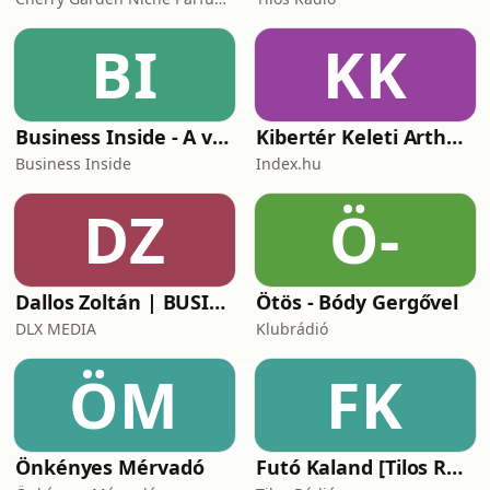
BI
KK
Business Inside - A vállalkozók pszichológiája
Kibertér Keleti Arthurral
Business Inside
Index.hu
DZ
Ö-
Dallos Zoltán | BUSINESS
Ötös - Bódy Gergővel
DLX MEDIA
Klubrádió
ÖM
FK
Önkényes Mérvadó
Futó Kaland [Tilos Rádió podcast]