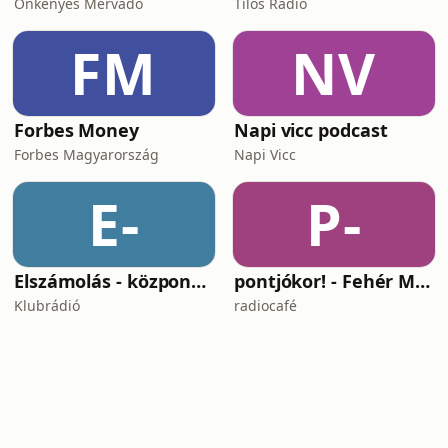
Önkényes Mérvadó
Tilos Rádió
FM
NV
Forbes Money
Napi vicc podcast
Forbes Magyarország
Napi Vicc
E-
P-
Elszámolás - központosítás, lojalitás és a függetlenség ára
pontjókor! - Fehér Mariannal
Klubrádió
radiocafé