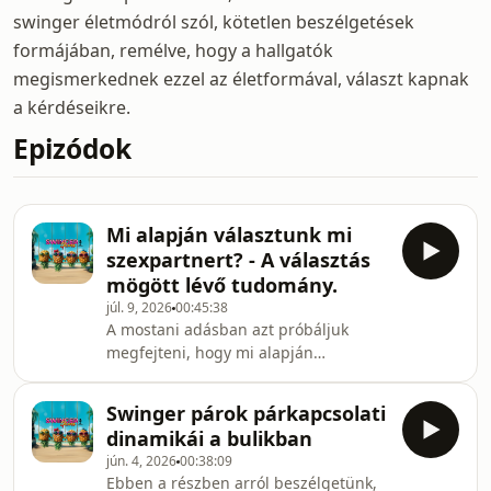
swinger életmódról szól, kötetlen beszélgetések
formájában, remélve, hogy a hallgatók
megismerkednek ezzel az életformával, választ kapnak
a kérdéseikre.
Epizódok
Mi alapján választunk mi
szexpartnert? - A választás
mögött lévő tudomány.
júl. 9, 2026
00:45:38
A mostani adásban azt próbáljuk
megfejteni, hogy mi alapján
választunk partnert a swinger
bulikban.
Swinger párok párkapcsolati
dinamikái a bulikban
jún. 4, 2026
00:38:09
Ebben a részben arról beszélgetünk,