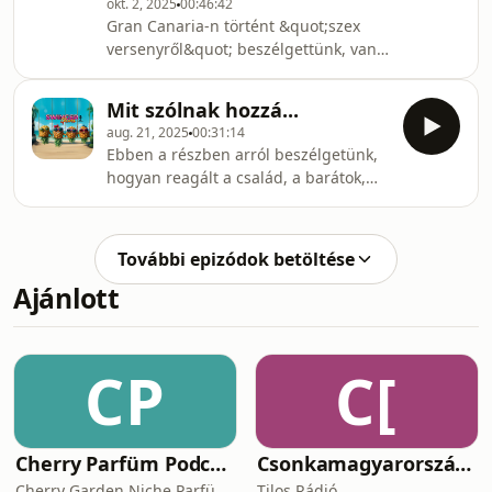
okt. 2, 2025
00:46:42
Gran Canaria-n történt &quot;szex
versenyről&quot; beszélgettünk, van
ilyen vagy nincs és vajon
exhibicionista Timi? Erre kaptok
Mit szólnak hozzá...
választ a mostani adásból.
aug. 21, 2025
00:31:14
Ebben a részben arról beszélgetünk,
hogyan reagált a család, a barátok,
stb a swinger életmódunkra
További epizódok betöltése
Ajánlott
CP
C[
Cherry Parfüm Podcast
Csonkamagyarország [Tilos Rádió podcast]
Cherry Garden Niche Parfüméria
Tilos Rádió