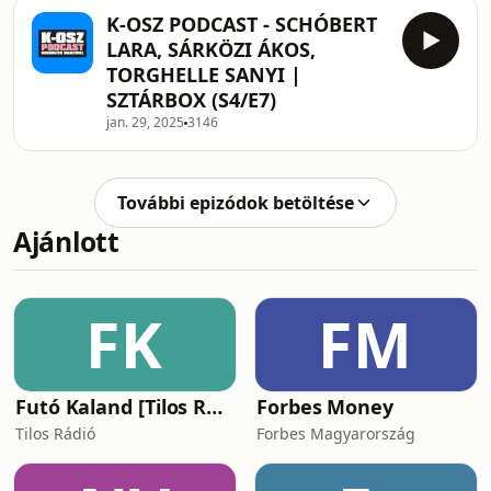
K-OSZ PODCAST - SCHÓBERT
LARA, SÁRKÖZI ÁKOS,
TORGHELLE SANYI |
SZTÁRBOX (S4/E7)
jan. 29, 2025
3146
További epizódok betöltése
Ajánlott
FK
FM
Futó Kaland [Tilos Rádió podcast]
Forbes Money
Tilos Rádió
Forbes Magyarország