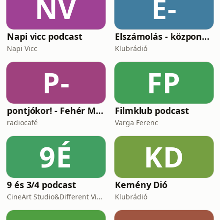
NV
E-
Napi vicc podcast
Elszámolás - központosítás, lojalitás és a függetlenség ára
Napi Vicc
Klubrádió
P-
FP
pontjókor! - Fehér Mariannal
Filmklub podcast
radiocafé
Varga Ferenc
9É
KD
9 és 3/4 podcast
Kemény Dió
CineArt Studio&Different View Production
Klubrádió