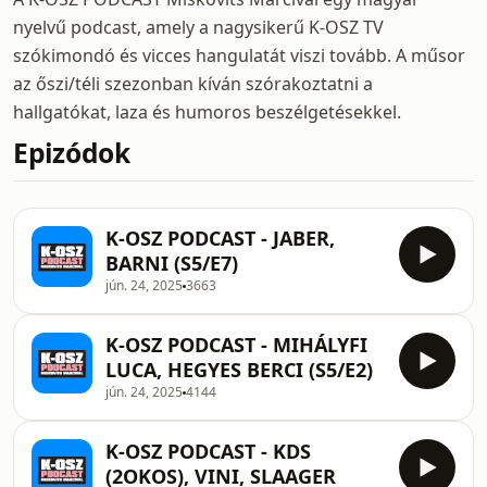
nyelvű podcast, amely a nagysikerű K-OSZ TV
szókimondó és vicces hangulatát viszi tovább. A műsor
az őszi/téli szezonban kíván szórakoztatni a
hallgatókat, laza és humoros beszélgetésekkel.
Epizódok
K-OSZ PODCAST - JABER,
BARNI (S5/E7)
jún. 24, 2025
3663
K-OSZ PODCAST - MIHÁLYFI
LUCA, HEGYES BERCI (S5/E2)
jún. 24, 2025
4144
K-OSZ PODCAST - KDS
(2OKOS), VINI, SLAAGER