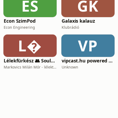
ES
GK
Econ SzimPod
Galaxis kalauz
Econ Engineering
Klubrádió
L
VP
Lélekfürkész 👥 SoulScout
vipcast.hu powered by Media1
Markovics Milán Mór - lélektan, tudomány, vallás, harc
Unknown