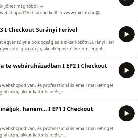
🚀 Jöhet még több? →
 webshopod? Ezt látnod kell! → www.miclub.hu📘
eckoutsuranyiferivel🎯 Kövess TikTok-on! →
erivel🎧 Hallgass Spotify-on és Apple Podcasten és ha
 I Checkout Surányi Ferivel
hat egyensúlyt a boldogság és a siker között?Surányi Feri
gyvezető igazgatója, aki elképesztő őszinteséggel
fonokról, családról, munkáról, mesterséges
ma vezetőnek lenni? Mikor jön el az a pont, hogy a
n a te webáruházadban I EP2 I Checkout
a webshopod van, és professzionális email marketinget
lalkozni, akkor kattints ide!👉
t még nagyon sok hasznos tartalom? Kattints ide, és
e hatszor annyit dolgoznod ahhoz, hogy kétszer annyi
ináljuk, hanem… I EP1 I Checkout
a webshopod van, és professzionális email marketinget
lalkozni, akkor kattints ide!👉