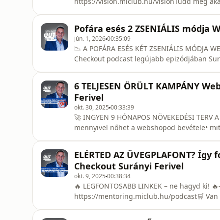
https://vision.miclub.hu/visionTudd meg aká
webshopod. Élő adatok, pontos profitmérés 
ADÁSRÓLA Checkout podcast 2026-os második 
Pofára esés 2 ZSENIÁLIS módja 
veszi sorra, amelyek miatt a hazai webáruh
jún. 1, 2026
00:35:09
📉 A POFÁRA ESÉS KÉT ZSENIÁLIS MÓDJA WE
Checkout podcast legújabb epizódjában Sur
egyik legnagyobb problémájáról: hogyan leh
veszteségesnek lenni, illetve hogyan vezeth
6 TELJESEN ÖRÜLT KAMPÁNY Webs
lassú kivérzéshez.Az adásban 18 000 hazai 
Ferivel
okt. 30, 2025
00:33:39
🚀 INGYEN 9 HÓNAPOS NÖVEKEDÉSI TERV A WE
mennyivel nőhet a webshopod bevétele• mit 
fókuszálj először👉 Kezdd el most:🔗 https:
azonnal látod az eredményt!)━━━━━━━━━━━━
ELÉRTED AZ ÜVEGPLAFONT? Így fog
saját növekedési tervedet (5 perc):🔗
Checkout Surányi Ferivel
okt. 9, 2025
00:38:34
🔥 LEGFONTOSABB LINKEK – ne hagyd ki!
https://mentoring.miclub.hu/podcast🛒 Van
Kövess Facebook-on! → www.facebook.com/ch
https://www.tiktok.com/@checkout_suranyi_f