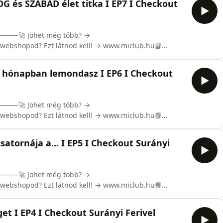
és SZABAD élet titka I EP7 I Checkout
 🔥⸻🚀 Jöhet még több? →
 webshopod? Ezt látnod kell! → www.miclub.hu📘
eckoutsuranyiferivel🎯 Kövess TikTok-on! →
erivel🎧 Hallgass Spotify-on és Apple Podcasten és ha
 hónapban lemondasz I EP6 I Checkout
 🔥⸻🚀 Jöhet még több? →
 webshopod? Ezt látnod kell! → www.miclub.hu📘
eckoutsuranyiferivel🎯 Kövess TikTok-on! →
erivel🎧 Hallgass Spotify-on és Apple Podcasten és ha
tornája a... I EP5 I Checkout Surányi
 🔥⸻🚀 Jöhet még több? →
 webshopod? Ezt látnod kell! → www.miclub.hu📘
ckoutsuranyiferivel🎯 Kövess TikTok-on!
ferivel🎧 Hallgass Spotify-on és Apple Podcasten és
get I EP4 I Checkout Surányi Ferivel