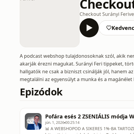
Checkout
Checkout Surányi Ferive
Kedven
A podcast webshop tulajdonosoknak szól, akik ne
akarják érezni magukat. Surányi Feri tippeket, tö
hallgatók ne csak a bizniszt csinálják jól, hanem az
megtalálni az egyensúlyt a munka és a magánélet 
Epizódok
Pofára esés 2 ZSENIÁLIS módja 
jún. 1, 2026
00:25:14
📊 A WEBSHOPOD A SIKERES 1%-BA TARTOZI