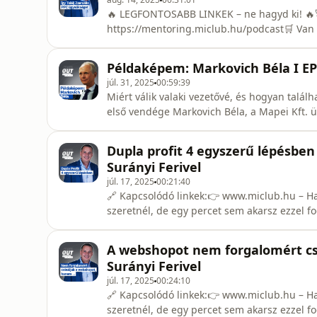
🔥 LEGFONTOSABB LINKEK – ne hagyd ki! 🔥
https://mentoring.miclub.hu/podcast🛒 Van
Kövess Facebook-on! → www.facebook.com/ch
https://www.tiktok.com/@checkout_suranyi_f
Példaképem: Markovich Béla I EP3
tetszett a videó, ne felejts el feliratkozni!
júl. 31, 2025
00:59:39
Miért válik valaki vezetővé, és hogyan talál
első vendége Markovich Béla, a Mapei Kft. ü
beszél saját vezetővé válásának útjáról, po
intelligenciáról és belső békéről.Mit jelent 
Dupla profit 4 egyszerű lépésbe
kontrollt bizalom váltj
Surányi Ferivel
júl. 17, 2025
00:21:40
🔗 Kapcsolódó linkek:👉 www.miclub.hu – H
szeretnél, de egy percet sem akarsz ezzel fog
https://mentoring.miclub.hu/podcast – Jöhe
irány a gyorsítópálya!Mi lenne, ha nem kén
A webshopot nem forgalomért cs
pénzed legyen?Mi lenne, ha nem az „óriási
Surányi Ferivel
júl. 17, 2025
00:24:10
🔗 Kapcsolódó linkek:👉 www.miclub.hu – H
szeretnél, de egy percet sem akarsz ezzel fog