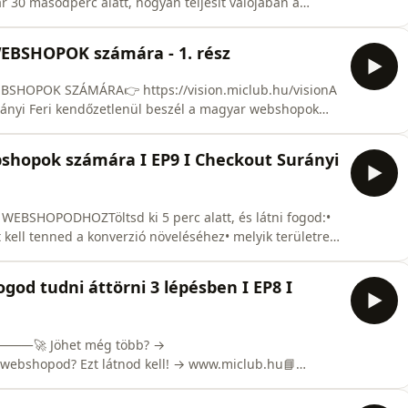
r 30 másodperc alatt, hogyan teljesít valójában a
és gyors döntéstámogatás egyetlen felületen.📺 A MAI
epizódjában Surányi Feri azokat a kritikus hibákat
WEBSHOPOK számára - 1. rész
ázak többs
BSHOPOK SZÁMÁRA👉 https://vision.miclub.hu/visionA
ányi Feri kendőzetlenül beszél a magyar webshopok
et egyszerre növekvő forgalom mellett is
et a költségcsökkentés és a marketing visszavágása
hopok számára I EP9 I Checkout Surányi
we
BSHOPODHOZTöltsd ki 5 perc alatt, és látni fogod:•
kell tenned a konverzió növeléséhez• melyik területre
//www.miclub.hu/wsi_tervezo(Nincs kötelezettség,
━━━━━━━━━━━━━━━📲 HASZNOS LINKEK🎯 Készítsd el a
od tudni áttörni 3 lépésben I EP8 I
 🔥⸻🚀 Jöhet még több? →
 webshopod? Ezt látnod kell! → www.miclub.hu📘
eckoutsuranyiferivel🎯 Kövess TikTok-on! →
erivel🎧 Hallgass Spotify-on és Apple Podcasten és ha