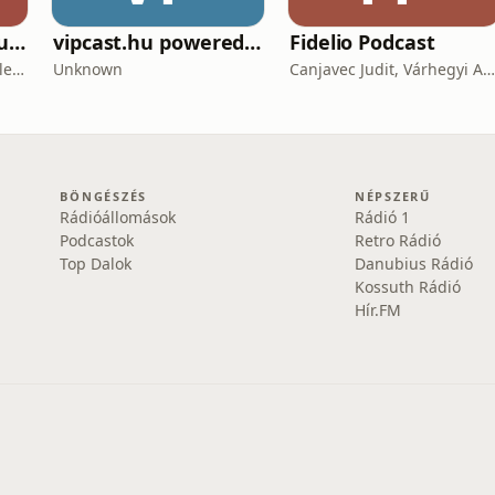
Lélekfürkész 👥 SoulScout
vipcast.hu powered by Media1
Fidelio Podcast
Markovics Milán Mór - lélektan, tudomány, vallás, harc
Unknown
Canjavec Judit, Várhegyi András, Gyürke Kata, Tompa Diána, Vass Antónia
BÖNGÉSZÉS
NÉPSZERŰ
Rádióállomások
Rádió 1
Podcastok
Retro Rádió
Top Dalok
Danubius Rádió
Kossuth Rádió
Hír.FM