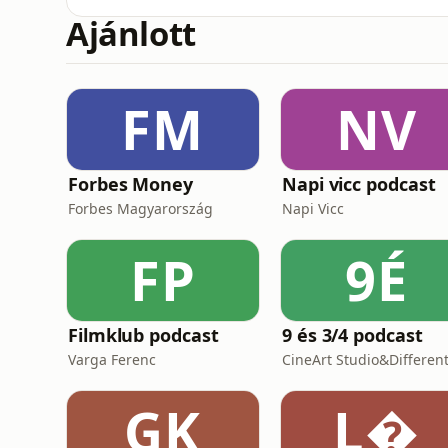
https://mentoring.miclub.hu/podcast – Jöhe
Ajánlott
irány a gyorsítópálya!Mi lenne, ha kiderül
Hogy a növekedés, amire annyit hajtasz, iga
FM
NV
Forbes Money
Napi vicc podcast
Forbes Magyarország
Napi Vicc
FP
9É
Filmklub podcast
9 és 3/4 podcast
Varga Ferenc
GK
L