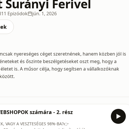
 Surányi Ferivel
l
11 Epizódok
jún. 1, 2026
cek
mcsak nyereséges céget szeretnének, hanem közben jól is
rténeteket és őszinte beszélgetéseket oszt meg, hogy a
 életet is. A műsor célja, hogy segítsen a vállalkozóknak
között.
WEBSHOPOK számára - 2. rész
K, VAGY A VESZTESÉGES 98%-BA?👉