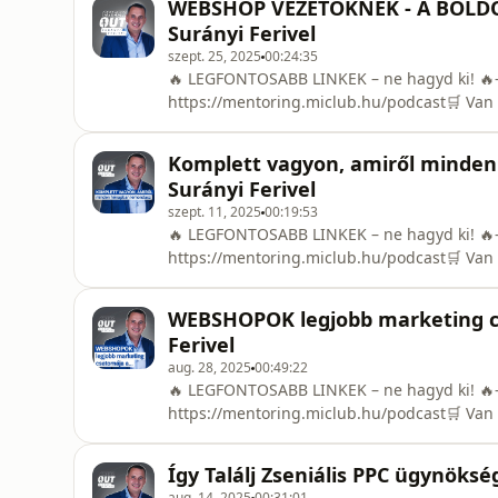
WEBSHOP VEZETŐKNEK - A BOLDOG 
tetszett a videó, ne felejts el feliratkozni!
Surányi Ferivel
szept. 25, 2025
00:24:35
🔥 LEGFONTOSABB LINKEK – ne hagyd ki!
https://mentoring.miclub.hu/podcast🛒 Van
Kövess Facebook-on! → www.facebook.com/ch
https://www.tiktok.com/@checkout_suranyi_f
Komplett vagyon, amiről minden
tetszett a videó, ne felejts el feliratkozni!
Surányi Ferivel
szept. 11, 2025
00:19:53
🔥 LEGFONTOSABB LINKEK – ne hagyd ki!
https://mentoring.miclub.hu/podcast🛒 Van
Kövess Facebook-on! → www.facebook.com/ch
https://www.tiktok.com/@checkout_suranyi_f
WEBSHOPOK legjobb marketing csa
tetszett a videó, ne felejts el feliratkozni!
Ferivel
aug. 28, 2025
00:49:22
🔥 LEGFONTOSABB LINKEK – ne hagyd ki!
https://mentoring.miclub.hu/podcast🛒 Van
Kövess Facebook-on! →www.facebook.com/che
→https://www.tiktok.com/@checkout_suranyi_
Így Találj Zseniális PPC ügynöksé
ha tetszett a videó, ne felejts el feliratkozni!
aug. 14, 2025
00:31:01