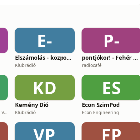
t még nagyon sok hasznos tartalom? Kattints ide, és
ne, hogy a forgalom valójában nem cél, hanem csapda?
E-
P-
Elszámolás - központosítás, lojalitás és a függetlenség ára
pontjókor! - Fehér Mariannal
Klubrádió
radiocafé
KD
ES
Kemény Dió
Econ SzimPod
CineArt Studio&Different View Production
Klubrádió
Econ Engineering
VP
FP