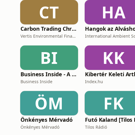
CT
HA
Carbon Trading Chronicles
Hangok az Alvásh
Vertis Environmental Finance
BI
KK
Business Inside - A vállalkozók pszichológiája
Business Inside
Index.hu
ÖM
FK
Önkényes Mérvadó
Önkényes Mérvadó
Tilos Rádió