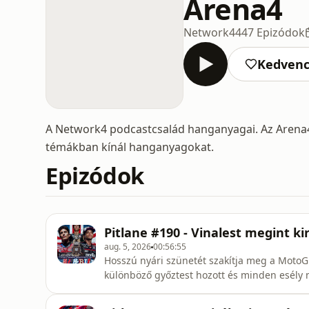
Arena4
Network4
447 Epizódok
Kedven
A Network4 podcastcsalád hanganyagai. Az Arena4
témákban kínál hanganyagokat.
Epizódok
Pitlane #190 - Vinalest megint ki
aug. 5, 2026
00:56:55
Hosszú nyári szünetét szakítja meg a MotoGP
különböző győztest hozott és minden esély m
viszont biztos szinte, hogy a következő két é
egyre valószínűtlenebb, hogy Maverick Vinal