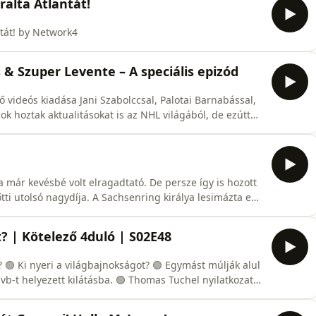
ralta Atlantát!
tát! by Network4
 & Szuper Levente – A speciális epizód
ső videós kiadása Jani Szabolccsal, Palotai Barnabással,
ok hoztak aktualitásokat is az NHL világából, de ezúttal
volt a főszerep. A videó linkje:
VuwsE
 már kevésbé volt elragadtató. De persze így is hozott
ti utolsó nagydíja. A Sachsenring királya lesimázta ezt
 vb-listavezetőtől. Az Apriliánál úgy tűnik a gyári
edig megtalálni vélték a technikai gondok forrását -
t? | Kötelező 4duló | S02E48
lul
 bankot robbantott Gonçalo Ramosért.