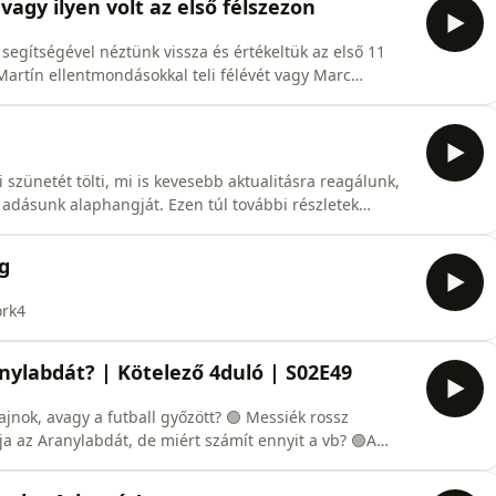
avagy ilyen volt az első félszezon
 segítségével néztünk vissza és értékeltük az első 11
Martín ellentmondásokkal teli félévét vagy Marc
lélekölő, az alkalmazottjait egy végletekig kizsigerelő
ouse felemelkedése mögött?
ünetét tölti, mi is kevesebb aktualitásra reagálunk,
dásunk alaphangját. Ezen túl további részletek
gymotoros felállás ötlete és miként is lett elkaszálva.
agydíj mentén lehetőségünk volt újfent foglalkozni a
g
ork4
anylabdát? | Kötelező 4duló | S02E49
y a futball győzött? 🟢 Messiék rossz
 az olasz
rpool következő kapitánya?