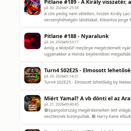
Pitlane #189 - A Király visszatér, 
valaha a GP-ben.
júl. 30, 2026
01:25:58
A cím pedig nem véletlen, hiszen Király Laci
versenyhétvégén látottakat. Kibontva Jorge 
Márquez újradefiniálását. Miért hasonlít egy 
nagyvállalathoz a Ducati és mi áll a Trackh
Pitlane #188 - Nyaralunk
júl. 24, 2026
00:53:17
Amíg a MotoGP mezőnye megérdemelt nyári sz
ugyanakkor a Honda bejelentései megadták a
derültek ki arról, hogy miként merült fel az e
Ezek mellett pedig a hétvégi F1-es Magyar n
Turn4 S02E25 - Elmosott lehetősé
GP hungaroringi jö
júl. 24, 2026
01:14:31
Turn4 S02E25 - Elmosott lehetőség by Netw
Miért Yamal? A vb dönti el az Ar
júl. 21, 2026
00:40:45
🟢Spanyolország megérdemelten lett világbajnok, avag
vesztesnek bizonyultak. 🟢 Harry Kane elbukja az Aranylabdát, de miért számít ennyit a vb? 🟢A
bronzmérkőzés volt a legjobb találkozó a tornán. 🟢 Pep Guardiola irányítja majd
válogatottat? 🟢 Szoboszlai lesz a Live