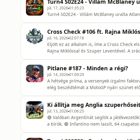
Turn4 S02E24 - Villám McBlaney u
júl. 17, 2026
01:35:23
Turn4 S02E24 - Villám McBlaney uralta Atlan
Cross Check #106 ft. Rajna Miklós
júl. 16, 2026
02:07:18
Eljött ez az alkalom is, íme a Cross Check el
Rajna Miklóssal és Szuper Leventével. A srác
a saját élményeké, a relikviáké és a játékoké 
https://www.youtube.com/watch?v=J6oMAu
Pitlane #187 - Minden a régi?
júl. 14, 2026
01:09:29
A hétvége príma, a versenyek izgalmi faktora
elég beszédtémát a MotoGP nyári szünet előt
a hétvégét és már bőven lőtávolon belül van a
csapat fejére nőtt a Trackhouse. A KTM-nél p
Ki állítja meg Anglia szuperhősei
ám ennek
júl. 13, 2026
01:06:25
🟢 Valóban Argentínát segítik a játékvezetők? 🟢 Ki nyeri a világbajnokságot? 🟢 Egymást múlják a
a bírók. 🟢 Infantino nem lassít, 64 csapatos vb-t helyezett kilátásba. 🟢 Thomas Tuchel nyilatkozata
megtöri az angolok lendületét? 🟢 A Tottenham nem sajnálja a pénzt. 🟢 Oliver Glasner marad a PL-
ben, de milyen áron? 🟢 A Milan