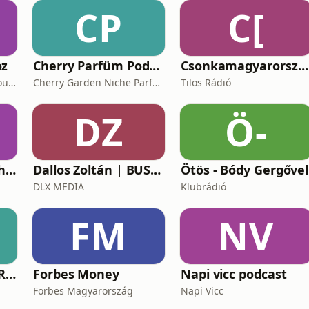
CP
C[
oz
Cherry Parfüm Podcast
Csonkamagyarország [Tilos Rádió podcast]
International Ambient Sounds
Cherry Garden Niche Parfüméria
Tilos Rádió
DZ
Ö-
Kibertér Keleti Arthurral
Dallos Zoltán | BUSINESS
Ötös - Bódy Gergővel
DLX MEDIA
Klubrádió
FM
NV
Futó Kaland [Tilos Rádió podcast]
Forbes Money
Napi vicc podcast
Forbes Magyarország
Napi Vicc