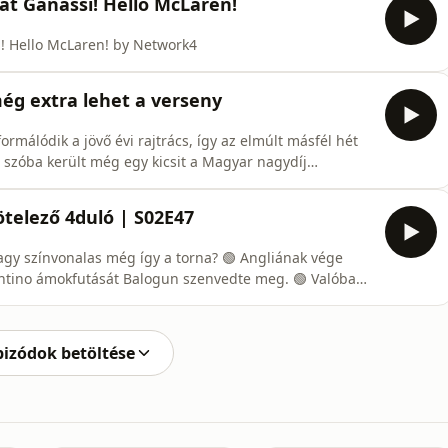
lát Ganassi! Hello McLaren!
i! Hello McLaren! by Network4
ég extra lehet a verseny
ormálódik a jövő évi rajtrács, így az elmúlt másfél hét
e szóba került még egy kicsit a Magyar nagydíj
ás fő részét a Német nagydíj alkotta - na persze nem
ejárni, hogy ki a hétvége legnagyobb esélyese, mert az
telező 4duló | S02E47
onalas még így a torna? 🟢 Angliának vége
pizódok betöltése