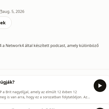
aug. 5, 2026
cek
 a Network4 által készített podcast, amely különböző
rúgják?
 a Brit nagydíjjal, amely az elmúlt 12 évben 12
eg is van arra, hogy ez a sorozatban folytatódjon. Az
vben is látjuk Raúl Fernandezt a rajtrácson, az pedig
est akár egy hétévégén is látjuk még idén - vagy