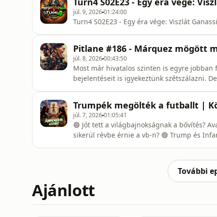
Turn4 S02E23 - Egy éra vége: Visz
júl. 9, 2026
01:24:00
Turn4 S02E23 - Egy éra vége: Viszlát Ganass
Pitlane #186 - Márquez mögött m
júl. 8, 2026
00:43:50
Most már hivatalos szinten is egyre jobban f
bejelentéseit is igyekeztünk szétszálazni. D
gazdasági eredmény(telenség)e is. De az ad
azt a kérdést kellett a legalaposabban körb
Trumpék megölték a futballt | Kö
evidens. Viszont
júl. 7, 2026
01:05:41
🟢 Jót tett a világbajnokságnak a bővítés? Avagy színv
sikerül révbe érnie a vb-n? 🟢 Trump és Infantino ámokfutását Balogun szenvedte meg. 🟢 Valóban
csak ennyi volt a brazil válogatottban? 🟢 Erling Haaland, az érző gépember, a norvég gólgyáros. 🟢
Neymar ledöntötte a szobrát? 🟢 Ronaldo és Roberto Martínez kéz a kézben távozik. 🟢 Mely
csapatok jutnak a l
További e
Ajánlott