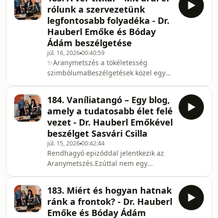
testközelből.✨Aranymetszés a
tükrébenDr. Hauberl Emőke
rólunk a szervezetünk
tökéletesség
természetgyógyász, kineziológus
legfontosabb folyadéka - Dr.
szimbólumaBeszélgetések közel egy
Hauberl Emőke és Bóday
órán át - minden héten a Vörösmarty
Ádám beszélgetése
Rádióban. A test, szellem és lélek
egysége, testünk bonyolult
júl. 16, 2026
00:40:59
✨Aranymetszés a tökéletesség
mechanizmusainak áttekintése a
szimbólumaBeszélgetések közel egy
modern kori kutatások, felfedezések
órán át - minden héten a Vörösmarty
tükrébenDr. Hauberl Emőke
Rádióban. A test, szellem és lélek
természetgyógyász, kineziológus és
184. Vaníliatangó – Egy blog,
egysége, testünk bonyolult
amely a tudatosabb élet felé
mechanizmusainak áttekintése a
vezet - Dr. Hauberl Emőkével
modern kori kutatások, felfedezések
beszélget Sasvári Csilla
tükrébenDr. Hauberl Emőke
júl. 15, 2026
00:42:44
természetgyógyász, kineziológus és
Rendhagyó epizóddal jelentkezik az
Bóday Ádám kutatómérnök érthetően,
Aranymetszés.Ezúttal nem egy
szemléletesen, humorral igyekszik
tudományos témát járunk körül,
megismertetni Sasvári Csilla
hanem egy személyesebb utazásra
segítségével
183. Miért és hogyan hatnak
hívjuk a hallgatókat.Dr. Hauberl
ránk a frontok? - Dr. Hauberl
Emőke a Vörösmarty Rádió
Emőke és Bóday Ádám
műsorában mesél a Vaníliatangó című