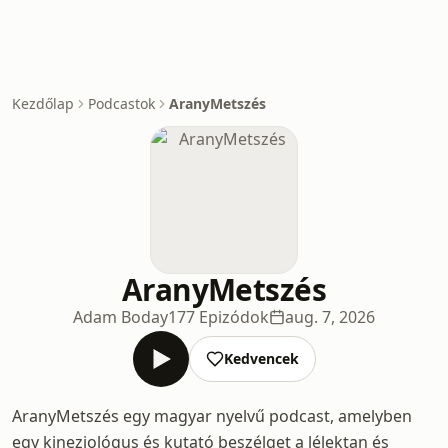
Kezdőlap
Podcastok
AranyMetszés
AranyMetszés
Adam Boday
177 Epizódok
aug. 7, 2026
Kedvencek
AranyMetszés egy magyar nyelvű podcast, amelyben
egy kineziológus és kutató beszélget a lélektan és