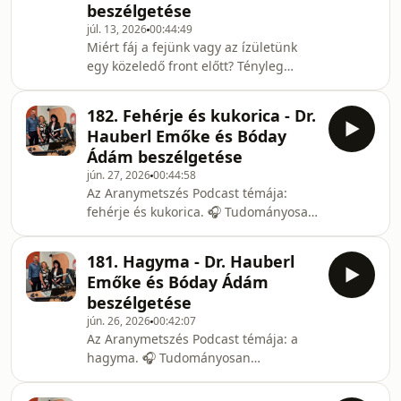
beszélgetése
blogjáról, amely egy egyéves
júl. 13, 2026
00:44:49
személyes vállalásból született. Az
Miért fáj a fejünk vagy az ízületünk
írások a hétköznapok apró történésein
egy közeledő front előtt? Tényleg
keresztül hívnak megállásra,
létezik a frontérzékenység?Az
önreflexióra és tudatosabb
Aranymetszés új epizódjában Sasvári
jelenlétre.A beszélg
182. Fehérje és kukorica - Dr.
Csilla, Dr. Hauberl Emőke és Bóday
Hauberl Emőke és Bóday
Ádám a frontérzékenység jelenségét
Ádám beszélgetése
járják körül tudományos,
jún. 27, 2026
00:44:58
természetgyógyászati és élettani
Az Aranymetszés Podcast témája:
szempontból.A beszélgetés során szó
fehérje és kukorica. 🎧 Tudományosan
esik arról, hogy a légköri változások, a
alátámasztott gondolatok,
légnyomás, az elektromágneses
közérthetően –
hatások és a környezetünk fi
181. Hagyma - Dr. Hauberl
testközelből.✨Aranymetszés a
Emőke és Bóday Ádám
tökéletesség
beszélgetése
szimbólumaBeszélgetések közel egy
jún. 26, 2026
00:42:07
órán át - minden héten a Vörösmarty
Az Aranymetszés Podcast témája: a
Rádióban. A test, szellem és lélek
hagyma. 🎧 Tudományosan
egysége, testünk bonyolult
alátámasztott gondolatok,
mechanizmusainak áttekintése a
közérthetően –
modern kori kutatások, felfedezések