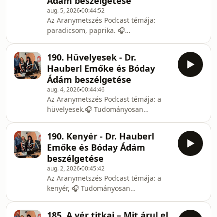
Ádám beszélgetése
szimbólumaBeszélgetések közel egy
aug. 5, 2026
00:44:52
órán át - minden héten a Vörösmarty
Az Aranymetszés Podcast témája:
Rádióban. A test, szellem és lélek
paradicsom, paprika. 🎧
egysége, testünk bonyolult
Tudományosan alátámasztott
mechanizmusainak áttekintése a
gondolatok, közérthetően –
modern kori kutatások, felfedezések
190. Hüvelyesek - Dr.
testközelből.✨Aranymetszés a
tükrébenDr. Hauberl Emőke
Hauberl Emőke és Bóday
tökéletesség
természetgyógyász, kin
Ádám beszélgetése
szimbólumaBeszélgetések közel egy
aug. 4, 2026
00:44:46
órán át - minden héten a Vörösmarty
Az Aranymetszés Podcast témája: a
Rádióban. A test, szellem és lélek
hüvelyesek.🎧 Tudományosan
egysége, testünk bonyolult
alátámasztott gondolatok,
mechanizmusainak áttekintése a
közérthetően –
modern kori kutatások, felfedezések
190. Kenyér - Dr. Hauberl
testközelből.✨Aranymetszés a
tükrébenDr. Hauberl Emőke
Emőke és Bóday Ádám
tökéletesség
természetgyógyász, kinez
beszélgetése
szimbólumaBeszélgetések közel egy
aug. 2, 2026
00:45:42
órán át - minden héten a Vörösmarty
Az Aranymetszés Podcast témája: a
Rádióban. A test, szellem és lélek
kenyér, 🎧 Tudományosan
egysége, testünk bonyolult
alátámasztott gondolatok,
mechanizmusainak áttekintése a
közérthetően –
modern kori kutatások, felfedezések
185. A vér titkai – Mit árul el