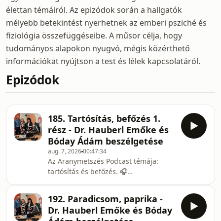
élettan témáiról. Az epizódok során a hallgatók
mélyebb betekintést nyerhetnek az emberi psziché és
fiziológia összefüggéseibe. A műsor célja, hogy
tudományos alapokon nyugvó, mégis közérthető
információkat nyújtson a test és lélek kapcsolatáról.
Epizódok
185. Tartósítás, befőzés 1.
rész - Dr. Hauberl Emőke és
Bóday Ádám beszélgetése
aug. 7, 2026
00:47:34
Az Aranymetszés Podcast témája:
tartósítás és befőzés. 🎧
Tudományosan alátámasztott
gondolatok, közérthetően –
192. Paradicsom, paprika -
testközelből.✨Aranymetszés a
Dr. Hauberl Emőke és Bóday
tökéletesség