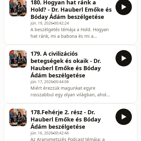
180. Hogyan hat ránk a
testközelből.✨Aranymetszés a
tükrébenDr. Hauberl Emőke
Hold? - Dr. Hauberl Emőke és
tökéletesség
természetgyógyász, kinez
Bóday Ádám beszélgetése
szimbólumaBeszélgetések közel egy
jún. 19, 2026
00:42:24
órán át - minden héten a Vörösmarty
A beszélgetés témája a Hold. Hogyan
Rádióban. A test, szellem és lélek
hat ránk, mi a babona és mi a
egysége, testünk bonyolult
valóság? ✨Aranymetszés a
mechanizmusainak áttekintése a
tökéletesség
modern kori kutatások, felfedezések
179. A civilizációs
szimbólumaBeszélgetések közel egy
tükrébenDr. Hauberl Emőke
betegségek és okaik - Dr.
órán át - minden héten a Vörösmarty
természetgyógyász, kineziológus és
Hauberl Emőke és Bóday
Rádióban. A test, szellem és lélek
Ádám beszélgetése
egysége, testünk bonyolult
jún. 17, 2026
00:44:06
mechanizmusainak áttekintése a
Miért érezzük magunkat egyre
modern kori kutatások, felfedezések
rosszabbul egy olyan világban, ahol
tükrébenDr. Hauberl Emőke
elvileg minden kényelem és orvosi
természetgyógyász, kineziológus és
vívmány a rendelkezésünkre áll?
Bóday Ádám kutatómérnök érthetően,
178.Fehérje 2. rész - Dr.
Ebben az adásban a civilizációs
s
Hauberl Emőke és Bóday
betegségek mélyére ásunk, és
Ádám beszélgetése
feltárjuk azokat az okokat, amelyek a
jún. 16, 2026
00:42:46
modern életmódunkból
Az Aranymetszés Podcast témája: a
fakadnak.Amiről a videóban szó lesz:-