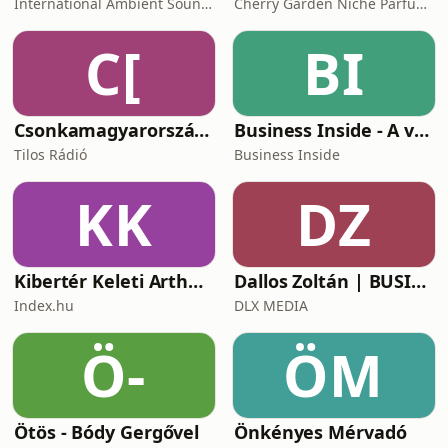
International Ambient Sounds
Cherry Garden Niche Parfüméria
C[
BI
Csonkamagyarország [Tilos Rádió podcast]
Business Inside - A vállalkozók pszichológiája
Tilos Rádió
Business Inside
KK
DZ
Kibertér Keleti Arthurral
Dallos Zoltán | BUSINESS
Index.hu
DLX MEDIA
Ö-
ÖM
Ötös - Bódy Gergővel
Önkényes Mérvadó