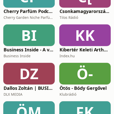
Cherry Parfüm Podcast
Csonkamagyarország [Tilos Rádió podcast]
Cherry Garden Niche Parfüméria
Tilos Rádió
BI
KK
Business Inside - A vállalkozók pszichológiája
Kibertér Keleti Arthurral
Business Inside
Index.hu
DZ
Ö-
Dallos Zoltán | BUSINESS
Ötös - Bódy Gergővel
DLX MEDIA
Klubrádió
ÖM
FK