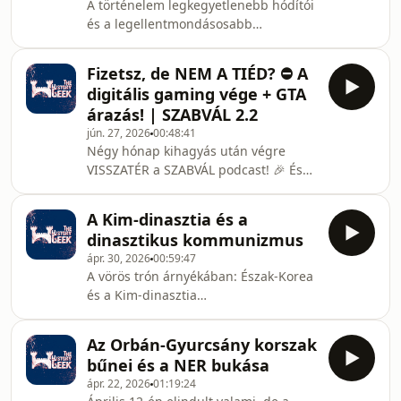
A történelem legkegyetlenebb hódítói
lerántsuk a leplet a felszín mögötti
és a legellentmondásosabb
igazságról.Amiről a mai adásban szó
birodalmai! 🌍A politikai rendszerek
lesz:Kereskedelmi társaságok és a
bűnei sorozatunk legújabb
korai gyarmatosítás módszerei
Fizetsz, de NEM A TIÉD? ⛔ A
epizódjában visszamegyünk az
digitális gaming vége + GTA
időben, hogy feltárjuk a Mongol
árazás! | SZABVÁL 2.2
Birodalom és a Timuridák pusztításait,
jún. 27, 2026
00:48:41
de egyúttal megvizsgáljuk az érem
Négy hónap kihagyás után végre
másik oldalát is. Hogyan kapcsolódik a
VISSZATÉR a SZABVÁL podcast! 🎉 És
tatárjárás a pestisjárványhoz, és
nem is akármilyen témákkal
milyen hatással volt a mongol hódítás
robbantjuk be az új évadot.A mai
az emberiség genetikai állomán
A Kim-dinasztia és a
adásban egy olyan húsbavágó kérdést
dinasztikus kommunizmus
boncolgatunk, ami minden gamert
ápr. 30, 2026
00:59:47
érint: Vajon az előfizetéses modellek
A vörös trón árnyékában: Észak-Korea
(mint a Game Pass vagy a PS Plus)
és a Kim-dinasztia
lassan, de biztosan tönkreteszik a
felemelkedése.Folytatjuk a politikai
videojáték-piacot? Miközben a kiadók
rendszerek bűneit feltáró
a havidíjas rendszerek felé terelnek
Az Orbán-Gyurcsány korszak
sorozatunkat. Ebben az epizódban a
minket, az Európai Unióban
bűnei és a NER bukása
világ egyik legkülönösebb és
ápr. 22, 2026
01:19:24
legkegyetlenebb államát, Észak-