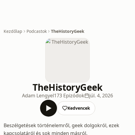
Kezdőlap
Podcastok
TheHistoryGeek
TheHistoryGeek
Adam Lengyel
173 Epizódok
júl. 4, 2026
Kedvencek
Beszélgetések történelemről, geek dolgokról, ezek
kapcsolatáról és sok minden másról.