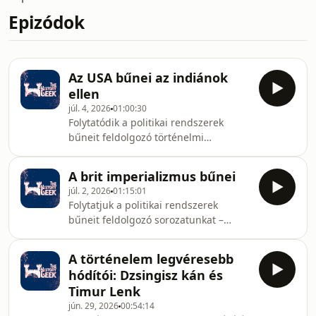
Epizódok
Az USA bűnei az indiánok
ellen
júl. 4, 2026
01:00:30
Folytatódik a politikai rendszerek
bűneit feldolgozó történelmi
sorozatunk! Ebben a részben az
Amerikai Egyesült Államok és az
A brit imperializmus bűnei
amerikai indiánok (őslakosok) sötét és
júl. 2, 2026
01:15:01
tragikus közös múltját tárjuk fel.Miért
Folytatjuk a politikai rendszerek
bántak úgy a fehér telepesek az
bűneit feldolgozó sorozatunkat –
indiánokkal, ahogy? Mi vezetett a
ezúttal egy exkluzív ÉLŐ adás
fegyveres konfliktusokhoz, és mi volt
keretében! 🔴A mostani adás témája a
valójában a hírhedt „Könnyek útja”
A történelem legvéresebb
brit imperializmus és a brit
(Trail of Tears)?Ebben a videóban
hódítói: Dzsingisz kán és
gyarmatbirodalom bűnei. Együtt
bemutatjuk:👉 Az indiá
Timur Lenk
utazzuk át a történelem ezen több
jún. 29, 2026
00:54:14
évszázados, vitatott korszakát, hogy