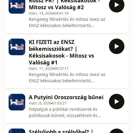
Rossz PR? | Kéksisakosok -
egyben legvitatottabb forradalmi
Mítosz vs Valóság #2
alakját vesszük górcső alá: Fidel
márc. 18, 2026
00:41:19
Castrót és Ernesto &#39;Che&#39;
Rengeteg félreértés és mítosz övezi az
Guevarát.Bár áldozataik száma
ENSZ kéksisakos békefenntartó
elmarad az olyan hírhedt
misszióit: egyesek szerint pénz- és
diktátorokétól, mint Sztálin, Hitler
időpazarlás, mások szerint a „globális
vagy Mao Ce-tung, a &quot;tiszta
KI FIZETI az ENSZ
elit” burkolt elnyomása. Ebben a
lelkű forradalmár&quot; imázsa
békemissziókat? |
podcastsorozatban a legendák helyett
mögött j
Kéksisakosok - Mítosz vs
tényekkel foglalkozunk: mi működik,
Valóság #1
mi nem, és miért.🎙️ Beszélgetők:
márc. 11, 2026
00:37:17
Lengyel Ádám és Mezey Bence
Rengeteg félreértés és mítosz övezi az
hadtörténészek, valamint Hárs
ENSZ kéksisakos békefenntartó
András, a NKE Nemzetközi Jogi
misszióit: egyesek szerint pénz- és
Tanszék munkatársa.Ebben a ré
időpazarlás, mások szerint a „globális
A Putyini Oroszország bűnei
elit” burkolt elnyomása. Ebben a
márc. 8, 2026
01:03:27
podcastsorozatban a legendák helyett
Folytatjuk a politikai rendszerek és
tényekkel foglalkozunk: mi működik,
politikusok bűneit, visszaéléseit és
mi nem, és miért.🎙️ Vendégek /
felelősségét bemutató sorozatunkat
beszélgetők: Lengyel Ádám és Mezey
— ezúttal Vlagyimir Putyinról. A
Bence hadtörténészek, valamint Hárs
Szélsőjobb = szélsőbal? |