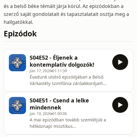
és a belső béke témáit járja körül. Az epizódokban a
szerző saját gondolatait és tapasztalatait osztja meg a
hallgatókkal.
Epizódok
S04E52 - Éljenek a
kontemplatív dolgozók!
jún. 17, 2026
01:11:39
Évadunk utolsó epizódjában a Belső
Várkastély szimfónia záróakkordjaihoz
érkeztünk. Eme fináléban többek
között a következőkre csodálkozunk rá:
S04E51 - Csend a lelke
a hetedik lakásban az emberi lény
mindennek
Isten-alakú magánya már
jún. 10, 2026
01:00:06
betöltettetett, ezért valóban teljesnek
A mai epizódban tovább szemléljük a
és egésznek érzi magát. Rádöbben,
hétköznapi misztikus
hogy a jól működő emberi kapcsolatok
szuperképességeit. Íme egy kis ízelítő
nem “felek&quot; hanem csak