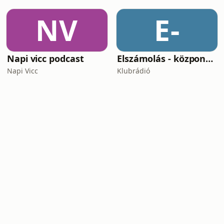
NV
E-
Napi vicc podcast
Elszámolás - központosítás, lojalitás és a függetlenség ára
Napi Vicc
Klubrádió