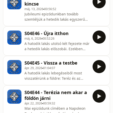
podcastünkben&quot; ritmusára
kincse
belső tapasztalat között, valamint a
ránézünk
máj. 13, 2026
00:56:52
valóság és az arra csupán rámutató
Jubileumi epizódunkban tovább
szimbólumok között. Rádöbbenünk
szemléljük a hetedik lakás egyszerű
arra, hogy a térkép az nem a táj, az
és nagyszerű csodáit. Beszélünk a
étlap nem az étel, az útjelző tábla
belső fényről, mentális börtönünk
nem a város maga. A valóság a szó
S04E46 - Újra itthon
illúziójáról, lelkünk égbolt-szerű
mögött van. A hetedik
máj. 6, 2026
00:52:26
tágasságáról. Rácsodálkozunk arra,
A hatodik lakás utolsó két fejezete már
hogy eddig talán azért nem vettük
a hetedik lakás előszobái. Ezekben
észre a belső gazdagságunkat, mert
átéljük az igazság/valóság fényének
az túl közel volt hozzánk. Úgy jártuk,
megtisztító erejét, illetve a végső
mint a koldus, akinek
S04E45 - Vissza a testbe
elhagyatottság szellemi éjszakáját,
ülőalkalmatosságként szolgáló
ápr. 29, 2026
01:04:07
hogy ezek után sikeresen megtegyük
nyomorúságos ládája igazából végig k
A hatodik lakás lebegéseiből most
az utolsó métereket és végre
visszatérünk a földre: Teréz és az
belépjünk a hetedik lakás ajtaján. A
Ember Jézus kapcsolatát szemlélve
megérkezés és otthonratalálás érzése
megtanuljuk azt, hogy az igazi
már kezdetben nyilvánvaló: mélyen
S04E44 - Terézia nem akar a
misztika bizony mélységesen anyag-
megértjük, hogy a halacska azért
földön járni
és test-párti. A jó kontemplatív ember
került ki a
ápr. 22, 2026
00:59:32
gyakorlati módon veszi komolyan a
Mai epizódunk címében a Napoleon
Megtestesülés misztériumát, hiszen