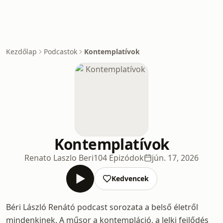
Kezdőlap
Podcastok
Kontemplatívok
Kontemplatívok
Renato Laszlo Beri
104 Epizódok
jún. 17, 2026
Kedvencek
Béri László Renátó podcast sorozata a belső életről
mindenkinek. A műsor a kontempláció, a lelki fejlődés