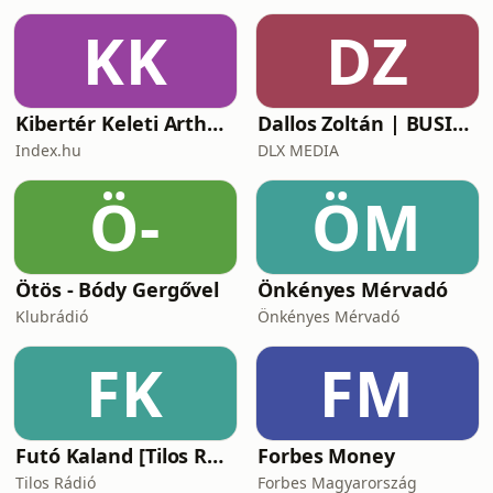
KK
DZ
Kibertér Keleti Arthurral
Dallos Zoltán | BUSINESS
Index.hu
DLX MEDIA
Ö-
ÖM
Ötös - Bódy Gergővel
Önkényes Mérvadó
Klubrádió
Önkényes Mérvadó
FK
FM
Futó Kaland [Tilos Rádió podcast]
Forbes Money
Tilos Rádió
Forbes Magyarország