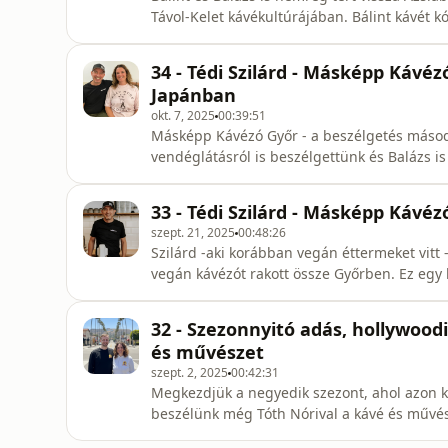
Távol-Kelet kávékultúrájában. Bálint kávét k
Vietnámban. Izgalmas sztorik meglepő felfe
oldal: https://www.facebook.com/balintspot7
34 - Tédi Szilárd - Másképp Kávéz
https://www.facebook.com/groups/5429178
Japánban
okt. 7, 2025
00:39:51
Másképp Kávézó Győr - a beszélgetés másodi
vendéglátásról is beszélgettünk és Balázs i
33 - Tédi Szilárd - Másképp Kávéz
szept. 21, 2025
00:48:26
Szilárd -aki korábban vegán éttermeket vitt
vegán kávézót rakott össze Győrben. Ez egy 
történetét ismerjük meg, illetve azt hogy mi
még szóba került a The Italian Specialty Cof
32 - Szezonnyitó adás, hollywood
qualità nézzétek, o
és művészet
szept. 2, 2025
00:42:31
Megkezdjük a negyedik szezont, ahol azon kí
beszélünk még Tóth Nórival a kávé és művész
és mikor kávézott náluk Zendaya, Timothée C