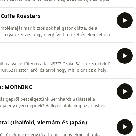
már a Cup of Excellence díjjal jutalmazták az ott
ról mesélt nekünk Sanyi a karácsonyi podcastünkben.
 Coffe Roasters
mblémáját már biztos sok hallgatónk látta, de a
volt olyan kedves hogy meghívott minket és elmesélte a
ltja a város főterén a KUNSZT! Czakó Sári a kezdetektől
KUNSZT! sztorijáról és arról hogy mit jelent ez a hely
gen: MORNING
ás gépről beszélgettünk Bernhardt Balázssal a
tsága egy ilyen gépnek? Hallgassátok meg az adást és
andok Youtube csatornáján vagy a Kávékalandok
tal (Thaiföld, Vietnám és Japán)
ból, úgyhogy ez egy jó alkalom, hogy elmerüljünk a