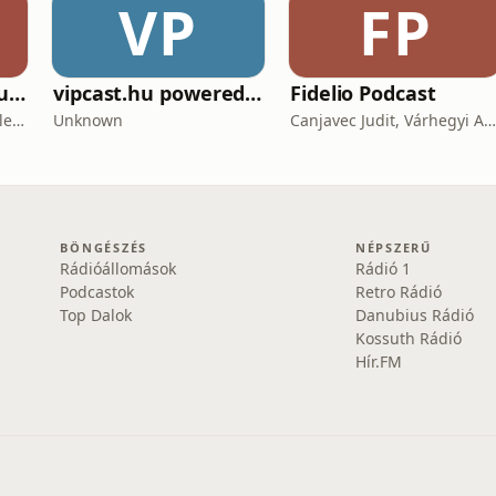
VP
FP
Lélekfürkész 👥 SoulScout
vipcast.hu powered by Media1
Fidelio Podcast
Markovics Milán Mór - lélektan, tudomány, vallás, harc
Unknown
Canjavec Judit, Várhegyi András, Gyürke Kata, Tompa Diána, Vass Antónia
BÖNGÉSZÉS
NÉPSZERŰ
Rádióállomások
Rádió 1
Podcastok
Retro Rádió
Top Dalok
Danubius Rádió
Kossuth Rádió
Hír.FM