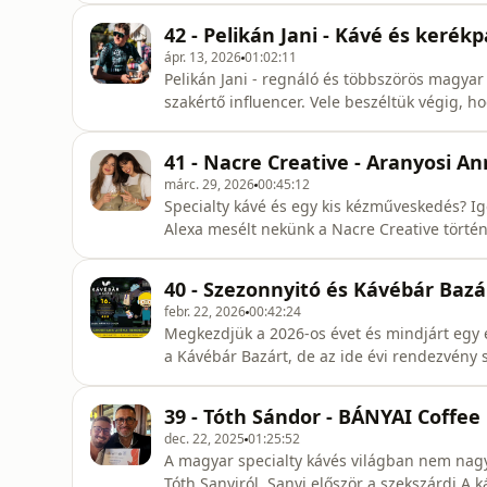
hogy Reni mit tanít a BGE-n.Reni instája:
42 - Pelikán Jani - Kávé és kerékp
https://www.facebook.com/groups/cupp
ápr. 13, 2026
01:02:11
Pelikán Jani - regnáló és többszörös magyar
szakértő influencer. Vele beszéltük végig, 
össze.Ezen kívül még megszakértjük a 2026-
41 - Nacre Creative - Aranyosi A
márc. 29, 2026
00:45:12
Specialty kávé és egy kis kézműveskedés? Ig
Alexa mesélt nekünk a Nacre Creative történe
miközben vagy miután elkortyolgatunk egy jó
40 - Szezonnyitó és Kávébár Baz
febr. 22, 2026
00:42:24
Megkezdjük a 2026-os évet és mindjárt egy 
a Kávébár Bazárt, de az ide évi rendezvény 
Erről mesélt nekünk, illetve arról hogy mit 
39 - Tóth Sándor - BÁNYAI Coffee
dec. 22, 2025
01:25:52
A magyar specialty kávés világban nem nagy
Tóth Sanyiról. Sanyi először a szekszárdi A 