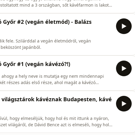
óstoltatott mind a 3 országban, sőt kávéfarmon is lakott
dezések.Bálint weboldala: https://balintspot.com/FB
Hike'n'coffee csoport:
ó Győr #2 (vegán életmód) - Balázs
11365
k fele. Szilárddal a vegán életmódról, vegán
s beköszönt Japánból.
ó Győr #1 (vegán kávézó?!)
 - ahogy a hely neve is mutatja egy nem mindennapi
két részes adás első része, ahol magát a kávézó
ért lehet nála is Kapucziner(!) kávét inni.Az adásban
fee Guide – La prima guida Italiana dei Caffè di alta
i világsztárok kávéznak Budapesten, kávé
vül, hogy elmeséljük, hogy hol és mit ittunk a nyáron,
et világáról, de Dávid Bence azt is elmeséli, hogy hol
halamet illetve Kylie Jenner. A kommentbe írjátok meg,