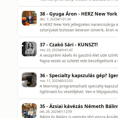
amikor átvették a Bányai farmot és 2025-ben 
végzett munkájukat. Erről a fantasztikus út
38 - Gyuga Áron - HERZ New York
dec. 7, 2025
01:01:34
A HERZ New York jellegzetes narancssárga e
sztorijukat biztosan kevesen ismerik. Áron 
HERZ történetetét az alapítástól napjainkig
37 - Czakó Sári - KUNSZT!
nov. 23, 2025
00:41:42
A veszprémi kávés és gasztró élet üde színfo
fogva vezeti az üzletet vele beszélgettünk a 
Veszprémnek.
36 - Specialty kapszulás gép? I
nov. 11, 2025
00:52:03
A Morning programozható specialty kapszul
lightroast.hu vezetőjével. Van-e létjogosul
kiderül! És közben nézzétek meg a Kávékal
Facebook oldalán a kapcsolódó teszteket!
35 - Ázsiai kávézás Németh Bálint
okt. 26, 2025
01:12:59
Bálint és Balázs is nemrég tért vissza Ázsiá