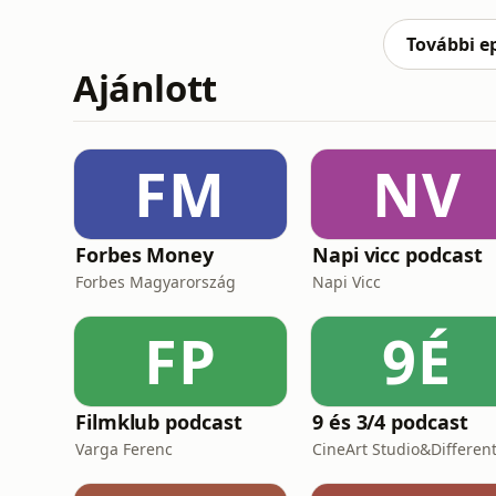
Ti kivel kávéznátok szívesen.(A telefonos ré
Tibor kávé
További e
Ajánlott
FM
NV
Forbes Money
Napi vicc podcast
Forbes Magyarország
Napi Vicc
FP
9É
Filmklub podcast
9 és 3/4 podcast
Varga Ferenc