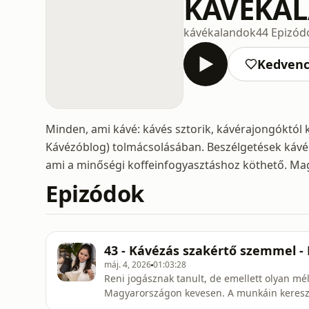
KÁVÉKA
kávékalandok
44 Epizód
Kedven
Minden, ami kávé: kávés sztorik, kávérajongóktól ká
Kávézóblog) tolmácsolásában. Beszélgetések kávér
ami a minőségi koffeinfogyasztáshoz köthető. Ma
Epizódok
43 - Kávézás szakértő szemmel -
máj. 4, 2026
01:03:28
Reni jogásznak tanult, de emellett olyan mél
Magyarországon kevesen. A munkáin keresz
minősítéstől kezdve, a cupping clubon át, a 