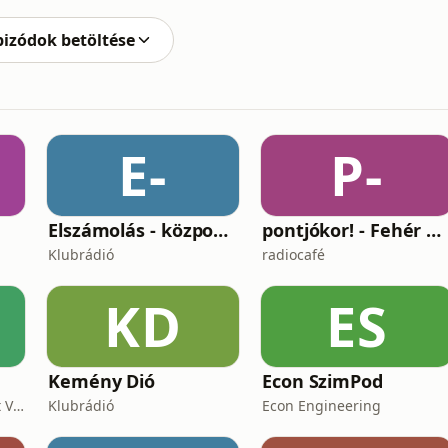
sznél néha rossz a hang, ezért elnézést kérünk)Kapu
pizódok betöltése
E-
P-
Elszámolás - központosítás, lojalitás és a függetlenség ára
pontjókor! - Fehér Mariannal
Klubrádió
radiocafé
KD
ES
Kemény Dió
Econ SzimPod
CineArt Studio&Different View Production
Klubrádió
Econ Engineering