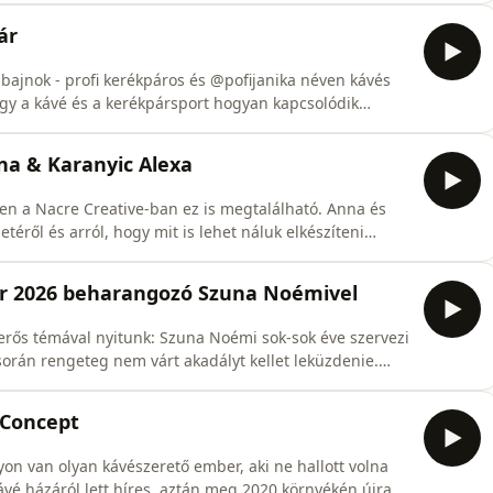
 @the_bloomnbrewA Cupping Club közösség:
ár
 bajnok - profi kerékpáros és @pofijanika néven kávés
hogy a kávé és a kerékpársport hogyan kapcsolódik
os Kávébár Bazárt is.
nna & Karanyic Alexa
en a Nacre Creative-ban ez is megtalálható. Anna és
téről és arról, hogy mit is lehet náluk elkészíteni
 kávét.https://nacrecreative.com/
ár 2026 beharangozó Szuna Noémivel
erős témával nyitunk: Szuna Noémi sok-sok éve szervezi
során rengeteg nem várt akadályt kellet leküzdenie.
várhatnak a kávérajongók az idei Kávébár Bazáron.
 Concept
on van olyan kávészerető ember, aki ne hallott volna
kávé házáról lett híres, aztán meg 2020 környékén újra,