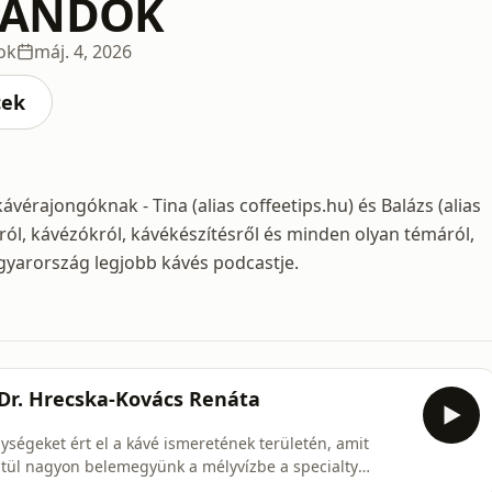
LANDOK
ok
máj. 4, 2026
cek
vérajongóknak - Tina (alias coffeetips.hu) és Balázs (alias
ól, kávézókról, kávékészítésről és minden olyan témáról,
gyarország legjobb kávés podcastje.
 Dr. Hrecska-Kovács Renáta
ységeket ért el a kávé ismeretének területén, amit
tül nagyon belemegyünk a mélyvízbe a specialty
megfelelő őrlő kiválasztásáig, sőt azt is megbeszéljük,