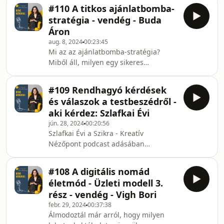
Ehhez a LEGO mit adhat hozzá? Miben
amelyek odaszögezik a nézőket a
#110 A titkos ajánlatbomba-
különbözik egy női vezetői közösség,
képernyőkhöz.
stratégia - vendég - Buda
más közösségektől? Legújabb témánk:
Áron
Így építs közösséget! Meghívott
aug. 8, 2024
00:23:45
vendég: Molnár Judit, az MVÜK Női
Mi az az ajánlatbomba-stratégia?
Vezetői Klub közösségépítési
Miből áll, milyen egy sikeres
menedzsere és a Siker-nő Kft.
árajánlat? Mit kezdjünk az el nem
alapítója, amely élményprogramokat
fogadott ajánlatokkal? Mai témánk: A
szervez. Emellett LEGO-val is foglalk
#109 Rendhagyó kérdések
titkos ajánlatbomba-stratégia
és válaszok a testbeszédről -
Meghívott vendégem, Buda Áron,
aki kérdez: Szlafkai Évi
Pinterest marketing szakértő,
jún. 28, 2024
00:20:56
egyetemi előadó, a Pintguru alapítója.
Szlafkai Évi a Szikra - Kreatív
Pinterest-marketing ügynöksége
Nézőpont podcast adásában
piacvezető a közép-kelet európai
kérdezett, melyet most elhoztunk
régióban ebben a témában. Az
Nektek a MOST Podcastre is. Az alábbi
ajánlatbomba-stratégiát több ízben is
#108 A digitális nomád
rendhagyó kérdésekre kapsz választ
ha
életmód - Üzleti modell 3.
az adásból: 1 Melyik az a terület,
rész - vendég - Vigh Bori
amelyben elemedben érzed magad,
febr. 29, 2024
00:37:38
amelyben megtaláltad a kreatív
Álmodoztál már arról, hogy milyen
potenciálod forrását? 2 Ha egy idegen