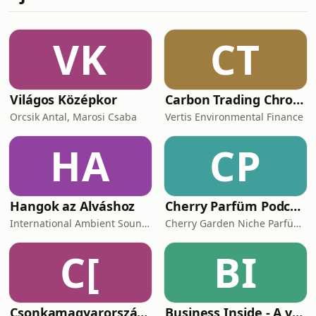
modell a gyakorlatban Meghívott
vendég: Kovács Orsolya női mentor, a
YURKOV szalon alapítója. Orsi a
VK
CT
Stíluserő c. könyv szerzője és a
Yurkov Akadémia
Világos Középkor
Carbon Trading Chronicles
Orcsik Antal, Marosi Csaba
Vertis Environmental Finance
HA
CP
Hangok az Alváshoz
Cherry Parfüm Podcast
International Ambient Sounds
Cherry Garden Niche Parfüméria
C[
BI
Csonkamagyarország [Tilos Rádió podcast]
Business Inside - A vállalkozók pszichológiája