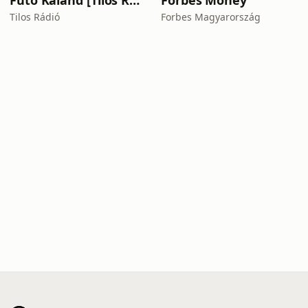
Futó Kaland [Tilos Rádió podcast]
Forbes Money
Tilos Rádió
Forbes Magyarország