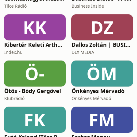
Tilos Rádió
Business Inside
KK
DZ
Kibertér Keleti Arthurral
Dallos Zoltán | BUSINESS
Index.hu
DLX MEDIA
Ö-
ÖM
Ötös - Bódy Gergővel
Önkényes Mérvadó
Klubrádió
Önkényes Mérvadó
FK
FM