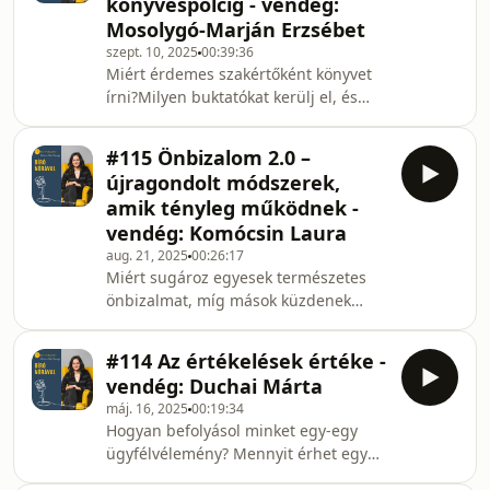
könyvespolcig - vendég:
adjunk és fogadjunk visszajelzést –
Mosolygó-Marján Erzsébet
különösen értékesítési vezetőként
szept. 10, 2025
00:39:36
vagy szakemberként? Milyen
Miért érdemes szakértőként könyvet
eszközökkel építhetjük így erősebb
írni?Milyen buktatókat kerülj el, és
kapcsolatainkat és növelhetjük a
mennyibe kerül ma a könyvkiadás?
csapat motivációját?Podcast
Hogyan juttasd el a könyved a
témánk: Az e
#115 Önbizalom 2.0 –
közönségedhez?Ebben az
újragondolt módszerek,
adásunkban ezt járjuk körbe.
amik tényleg működnek -
Meghívott vendég: Mosolygó-Marján
vendég: Komócsin Laura
Erzsébet, aki 15+ éves tapasztalatával
aug. 21, 2025
00:26:17
segíti, hogy a könyvkiadás élmény
Miért sugároz egyesek természetes
legyen, és a kötetek eljussanak az
önbizalmat, míg mások küzdenek
olvasókhoz. Ő alapította a Helyesen
vele? Hogyan építhetjük fel az
magyarul Kiadót és a KönyvStart kon
önbizalom 2.0-t, a mai kihívásokra
#114 Az értékelések értéke -
szabott, újragondolt verziót? Milyen
vendég: Duchai Márta
működő módszerek segítenek az
máj. 16, 2025
00:19:34
önbizalom
Hogyan befolyásol minket egy-egy
megerősítésében? Minderről
ügyfélvélemény? Mennyit érhet egy
beszélgetünk adásunkban.Podcast
jól felépített értékelési rendszer? Mit
témánk: Önbizalom 2.0 – újragondolt