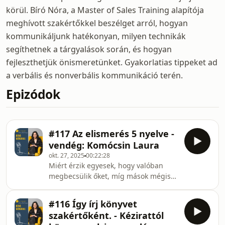
körül. Bíró Nóra, a Master of Sales Training alapítója
meghívott szakértőkkel beszélget arról, hogyan
kommunikáljunk hatékonyan, milyen technikák
segíthetnek a tárgyalások során, és hogyan
fejleszthetjük önismeretünket. Gyakorlatias tippeket ad
a verbális és nonverbális kommunikáció terén.
Epizódok
#117 Az elismerés 5 nyelve -
vendég: Komócsin Laura
okt. 27, 2025
00:22:28
Miért érzik egyesek, hogy valóban
megbecsülik őket, míg mások mégis
hiányolják az elismerést, pedig
mindenki kap belőle? Hogyan
#116 Így írj könyvet
használhatjuk az elismerés 5 nyelvét
szakértőként. - Kézirattól
tudatosan, hogy hatékonyabban