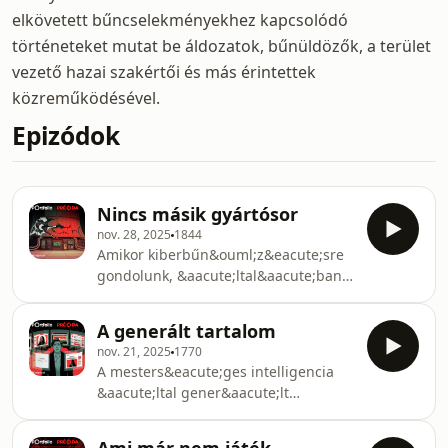
elkövetett bűncselekményekhez kapcsolódó
történeteket mutat be áldozatok, bűnüldözők, a terület
vezető hazai szakértői és más érintettek
közreműködésével.
Epizódok
Nincs másik gyártósor
nov. 28, 2025
1844
Amikor kiberbűn&ouml;z&eacute;sre
gondolunk, &aacute;ltal&aacute;ban
olyan bűncselekm&eacute;nyek jutnak
esz&uuml;nkbe, amelyek teljes
A generált tartalom
eg&eacute;sz&eacute;ben a
nov. 21, 2025
1770
digit&aacute;lis t&eacute;rben
A mesters&eacute;ges intelligencia
j&aacute;tsz&oacute;dnak le. Vannak
&aacute;ltal gener&aacute;lt
azonban olyan esetek is, amikor egy
tartalmak napjaink egyik legfontosabb
k&aacute;rt&eacute;kony k&oacute;d,
technol&oacute;giai
egy v&iacute;rus a fizikai t&eacute;rre