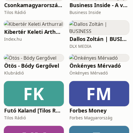
hogyan h
Csonkamagyarország [Tilos Rádió podcast]
Business Inside - A vállalkozók pszichológiája
Tilos Rádió
Business Inside
Kibertér Keleti Arthurral
Dallos Zoltán | BUSINESS
Index.hu
DLX MEDIA
Ötös - Bódy Gergővel
Önkényes Mérvadó
Klubrádió
Önkényes Mérvadó
FK
FM
Futó Kaland [Tilos Rádió podcast]
Forbes Money
Tilos Rádió
Forbes Magyarország