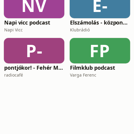
NV
E-
Napi vicc podcast
Elszámolás - központosítás, lojalitás és a függetlenség ára
Napi Vicc
Klubrádió
P-
FP
pontjókor! - Fehér Mariannal
Filmklub podcast
radiocafé
Varga Ferenc