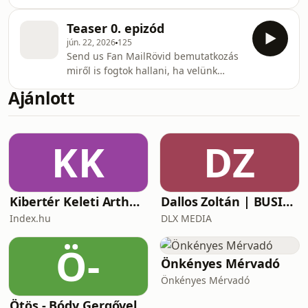
beszélgetünk az MRT történetéről, a
kezdetekről a jelen helyzetről.
Teaser 0. epizód
Jövöképről egyaránt.
jún. 22, 2026
125
Send us Fan MailRövid bemutatkozás
miről is fogtok hallani, ha velünk
tartotok.
Ajánlott
KK
DZ
Kibertér Keleti Arthurral
Dallos Zoltán | BUSINESS
Index.hu
DLX MEDIA
Ö-
Önkényes Mérvadó
Önkényes Mérvadó
Ötös - Bódy Gergővel