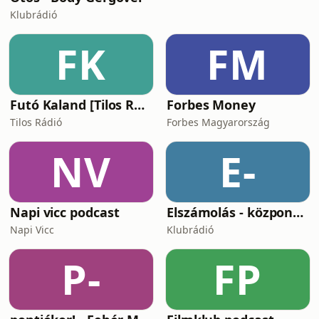
Klubrádió
FK
FM
Futó Kaland [Tilos Rádió podcast]
Forbes Money
Tilos Rádió
Forbes Magyarország
NV
E-
Napi vicc podcast
Elszámolás - központosítás, lojalitás és a függetlenség ára
Napi Vicc
Klubrádió
P-
FP