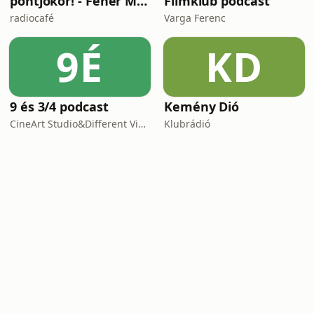
pontjókor! - Fehér Mariannal
Filmklub podcast
radiocafé
Varga Ferenc
9É
KD
9 és 3/4 podcast
Kemény Dió
CineArt Studio&Different View Production
Klubrádió