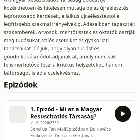
közérthetően és hitelesen mutatja be az újraélesztés
legfontosabb kérdéseit, a laikus újraélesztéstől a
legfrissebb szakmai irányelvekig. Adásaikban tapasztalt
szakemberek, orvosok, mentőtisztek és oktatók osztják
meg tudásukat, valós eseteiket és gyakorlati
tanácsaikat. Céljuk, hogy olyan tudást és
gondolkodásmódot adjanak át, amely nemcsak
felismerhetővé teszi a kritikus helyzeteket, hanem
bátorságot is ad a cselekvéshez.
Epizódok
1. Epizód - Mi az a Magyar
Resuscitatiós Társaság?
júl. 6, 2026
2750
Send us Fan MailEpizódban Dr. Kovács
Enikővel és Dr. Lóczi Gerdával