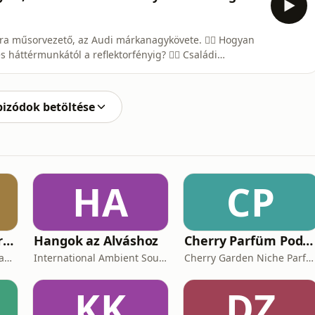
rvezető, az Audi márkanagykövete. 👉🏻 Hogyan
és háttérmunkától a reflektorfényig? 👉🏻 Családi
 nem akar lelassulni, és mit gondol az élet értelméről? A
s Weltauto, a használtautó piac meghatározó
pizódok betöltése
HA
CP
Carbon Trading Chronicles
Hangok az Alváshoz
Cherry Parfüm Podcast
Vertis Environmental Finance
International Ambient Sounds
Cherry Garden Niche Parfüméria
KK
DZ