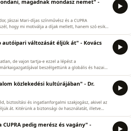
mondani, magadnak mondasz nemet" -
r, Jászai Mari-díjas színművész és a CUPRA
abolcsi esküvőkön hajnalig zenélt, és jobban keresett,
autóipari változását éljük át" - Kovács
tlan, de vajon tartja-e ezzel a lépést a
s arról is beszél, hogyan éri
lom közlekedési kultúrájában" - Dr.
d, biztosítási és ingatlanforgalmi szakjogász, akivel az
álatát, illetve
tethetnek meg, mennyire és mi az objektív felelősség
 a CUPRA pedig merész és vagány" -