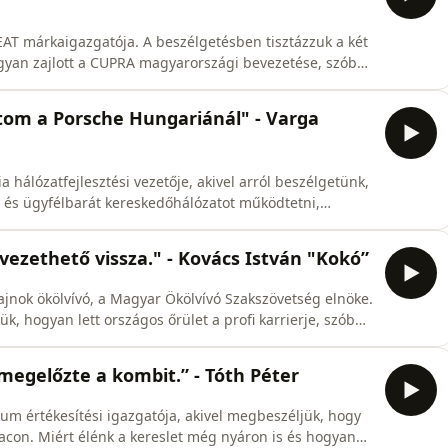
beszélgetésben tisztázzuk a két
ogyan zajlott a CUPRA magyarországi bevezetése, szóba
az alapvetően konzervatív magyar piac. Kiderül az
amar, az első modell, amit Audi logó nélkül, de Audi
tom a Porsche Hungariánál" - Varga
hálózatfejlesztési vezetője, akivel arról beszélgetünk,
és ügyfélbarát kereskedőhálózatot működtetni,
a digitalizáció és generációváltás forgatja fel az
vezethető vissza." - Kovács István "Kokó”
ajnok ökölvívó, a Magyar Ökölvívó Szakszövetség elnöke.
k, hogyan lett országos őrület a profi karrierje, szóba
ás előretörése is. A Neppermentes övezet szakmai
tározó szereplője évtizedek óta. Ha kérdésetek
 megelőzte a kombit.” - Tóth Péter
um értékesítési igazgatója, akivel megbeszéljük, hogy
s és hogyan