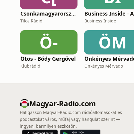
Csonkamagyarország [Tilos Rádió podcast]
Tilos Rádió
Business Inside
Ö-
ÖM
Ötös - Bódy Gergővel
Önkényes Mérvad
Klubrádió
Önkényes Mérvadó
Magyar-Radio.com
Hallgasson Magyar-Radio.com rádióállomásokat és
podcastokat város, műfaj vagy hangulat szerint —
ingyen, bármilyen eszközön.