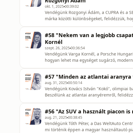
Rozgonyi Ádám
okt. 1, 2025
00:39:02
Vendégünk Rozgonyi Ádám, a CUPRA és a SEAT márkaigazgatója. A 
márka közötti különbségeket, felidézzük, h
kerül, mitől más ez a márka és hogyan reagál rá 
is, hogyan került a győri Audi gyárba a Terr
#58 "Nekem van a legjobb csapa
színvonalon g
Kornél
szept. 26, 2025
00:36:54
Vendégünk Varga Kornél, a Porsche Hungaria 
hogyan lehet ma egységet sugárzó, modern 
miközben a márkadömping, az elektrifikáció, 
iparágat. 🎯 Témáink: - Mit is jelent pontosan a "hálózatfejlesztés" az autókereskedelemben? -
#57 "Minden az atlantai aranyra 
Hogyan lehet mérni egy m
aug. 31, 2025
00:50:14
Vendégünk Kovács István "Kokó", olimpiai b
Beszélünk az atlantai aranyéremről, felidézzü
kerül az influencer boksz és a a női ökölvív
partnere a Das Weltauto, a használtautó piac megha
#56 "Az SUV a használt piacon is
van szaké
aug. 21, 2025
00:38:45
Vendégünk Tóth Péter, a Das WeltAuto Centr
mi történik éppen a magyar használtautó piacon. Miért élénk a kereslet még nyáron i