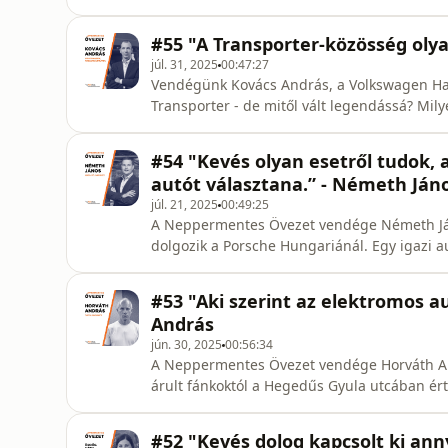
estek vissza az árak az 1-2 évvel ezelőtti szintekhez képest? Hogyan 
előretöréséhez és az egyre gazdagabb hajtáslánc kínálathoz? Az e
#55 "A Transporter-közösség olya
modellek valós kocká
júl. 31, 2025
00:47:27
Vendégünk Kovács András, a Volkswagen Haszonjárm
Transporter - de mitől vált legendássá? Mi
országos Transporter Találkozó? Hogyan vál
külön modellre vált szét? Ebben az epizódb
#54 "Kevés olyan esetről tudok,
Haszonjárművek múltjába, jelenébe és jövőj
autót választana.” - Németh Ján
júl. 21, 2025
00:49:25
A Neppermentes Övezet vendége Németh Jáno
dolgozik a Porsche Hungariánál. Egy igazi autórajongó karrierútja a gyakornoki pozíciótól a ŠKODA
márkaigazgatói székén át egy teljesen új divízió, a ONE.Fle
Hogyan változott meg a ŠKODA presztízse az
#53 "Aki szerint az elektromos 
meghatározni az elekt
András
jún. 30, 2025
00:56:34
A Neppermentes Övezet vendége Horváth András autós tar
árult fánkoktól a Hegedűs Gyula utcában ért
százezer feliratkozóval rendelkező YouTube
Das Weltauto, a használtautó piac meghatározó szerepl
#52 "Kevés dolog kapcsolt ki ann