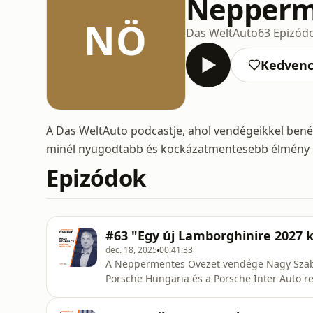
Nepperm
NÖ
Das WeltAuto
63 Epizód
Kedven
A Das WeltAuto podcastje, ahol vendégeikkel bené
minél nyugodtabb és kockázatmentesebb élmény 
Epizódok
#63 "Egy új Lamborghinire 2027 k
dec. 18, 2025
00:41:33
A Neppermentes Övezet vendége Nagy Szabolcs, a 
Porsche Hungaria és a Porsche Inter Auto r
Trabant volánjától az ügyvezetői pozícióig?
COVID-időszakból? Mi mozgatja a Bentley és 