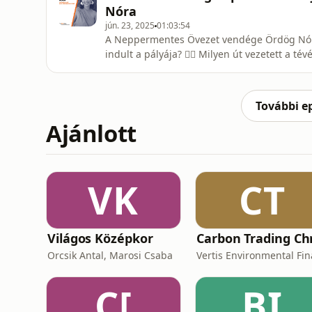
szakértőink felé, vagy észr
Nóra
jún. 23, 2025
01:03:54
A Neppermentes Övezet vendége Ördög Nóra műso
indult a pályája? 👉🏻 Milyen út vezetett a tév
vállalkozások, vlogok és koncertek 👉🏻 Miért
Neppermentes övezet szakmai partnere a Da
szereplője évtizedek óta. Ha k
További e
Ajánlott
VK
CT
Világos Középkor
Orcsik Antal, Marosi Csaba
C[
BI