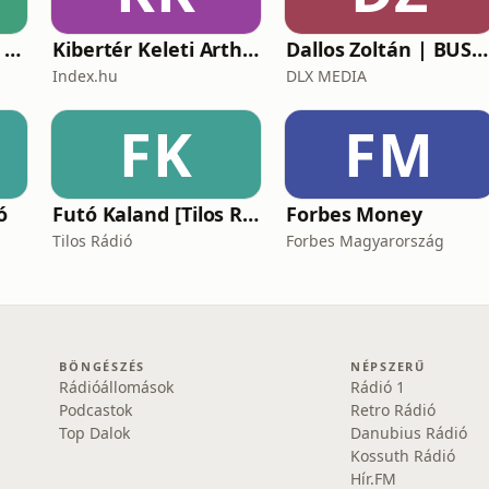
Business Inside - A vállalkozók pszichológiája
Kibertér Keleti Arthurral
Dallos Zoltán | BUSINESS
Index.hu
DLX MEDIA
FK
FM
ó
Futó Kaland [Tilos Rádió podcast]
Forbes Money
Tilos Rádió
Forbes Magyarország
BÖNGÉSZÉS
NÉPSZERŰ
Rádióállomások
Rádió 1
Podcastok
Retro Rádió
Top Dalok
Danubius Rádió
Kossuth Rádió
Hír.FM