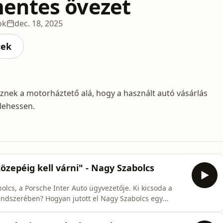
entes övezet
ok
dec. 18, 2025
cek
znek a motorháztető alá, hogy a használt autó vásárlás
lehessen.
özepéig kell várni" - Nagy Szabolcs
Porsche Inter Auto ügyvezetője. Ki kicsoda a
endszerében? Hogyan jutott el Nagy Szabolcs egy
 Mit tanult a cég a 2008-as gazdasági összeomlásból és a
Lamborghini vásárlókat? Hogyan vált stratégiai pillérré