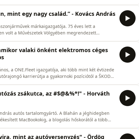
igazodik a piac az SUV-k
lektromos és plug-in hibrid
n, mint egy nagy család.” - Kovács András
űvek márkaigazgatója. 75 éves lett a
lyen volt a Művészetek Völgyében megrendezett
toztatja meg a piacot a hetedik generáció, amely három
an Kovács András betekintést ad a Volkswagen
 amikor valaki önként elektromos céges
os
s, a ONE.Fleet igazgatója, aki több mint két évtizede
et vezetéséig. 💬 Ebben az epizódban: ·
 elmúlt 20 évben? · Miért olyan nehéz előre
autózás zsákutca, az #$@&%*!" - Horváth
talomgyártó. A Blahán a jéghidegben
ékesített MacBookokig, a blogolás hőskorától a több
-csatornáig. A Neppermentes övezet szakmai partnere a
ője évtizedek óta. Ha kérdésetek van
yira, mint az autóversenyzés" - Ördög