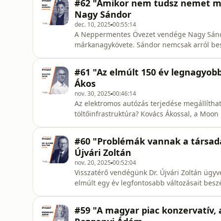
#62 "Amikor nem tudsz nemet 
a használt autó ke
Nagy Sándor
dec. 10, 2025
00:55:14
A Neppermentes Övezet vendége Nagy Sándo
márkanagykövete. Sándor nemcsak arról beszél, hogy mi motiválja a díjak mellett, hanem szó esik a
munkabírásáról, amikor például 13 évesen sz
mint a szülei. Elmeséli azt is, miért indult el az El Caminóra, és hogyan tanult meg nemet mondani.
#61 "Az elmúlt 150 év legnagyobb 
Természetesen CUPR
Ákos
nov. 30, 2025
00:46:14
Az elektromos autózás terjedése megállíthata
töltőinfrastruktúra? Kovács Ákossal, a Moon márkaigazgatójával beszélgettünk a globális és hazai
helyzetről. Kiderül, hogy miért van a világ csaknem 6 millió töltőjének döntő többsége Kínában, és
az is, miért csak álom egyelőre egy sűrű amerikai töltőhálózat. Áko
#60 "Problémák vannak a társada
hamarosan el az EU,
Újvári Zoltán
nov. 20, 2025
00:52:04
Visszatérő vendégünk Dr. Újvári Zoltán ügyvé
elmúlt egy év legfontosabb változásait beszéljük át. Kitérünk a biztonsági öv haszn
NEM használatát érintő szabályokra. Kit bün
intézménye? Szóba kerülnek az elektromos rollerekre vonatkozó, folyamatosan alakuló
#59 "A magyar piac konzervatív,
szabályozások, a k