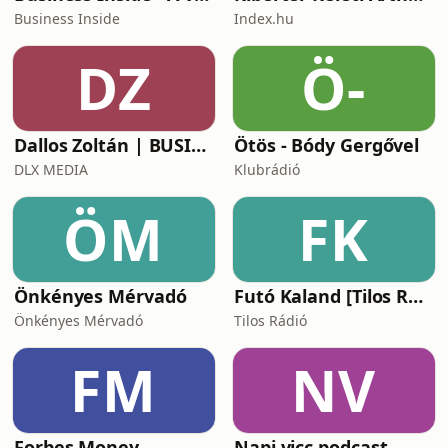
Business Inside
Index.hu
DZ
Ö-
Dallos Zoltán | BUSINESS
Ötös - Bódy Gergővel
DLX MEDIA
Klubrádió
ÖM
FK
Önkényes Mérvadó
Futó Kaland [Tilos Rádió podcast]
Önkényes Mérvadó
Tilos Rádió
FM
NV
Forbes Money
Napi vicc podcast