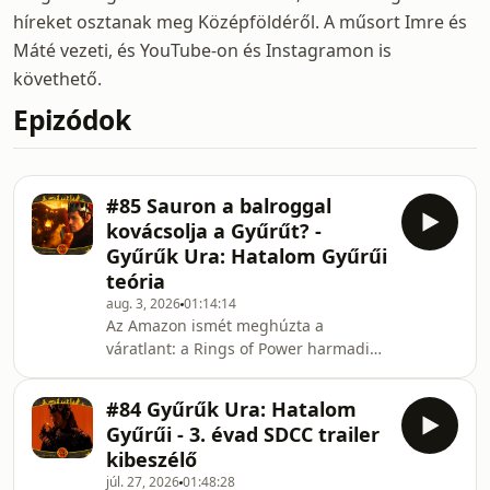
híreket osztanak meg Középföldéről. A műsort Imre és
Máté vezeti, és YouTube-on és Instagramon is
követhető.
Epizódok
#85 Sauron a balroggal
kovácsolja a Gyűrűt? -
Gyűrűk Ura: Hatalom Gyűrűi
teória
aug. 3, 2026
01:14:14
Az Amazon ismét meghúzta a
váratlant: a Rings of Power harmadik
évadára visszahozták a balrogot,
ráadásul Sauron az ő segítségével
#84 Gyűrűk Ura: Hatalom
fogja elkészíteni az Egy Gyűrűt💍 Hogy
Gyűrűi - 3. évad SDCC trailer
ennek mi értelme, azt nem tudjuk. De
kibeszélő
megpróbálunk rájönni🧙‍♂️ Kép:
júl. 27, 2026
01:48:28
Amazon Intro & Outro: Sierra: The