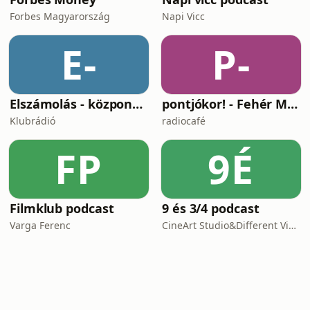
Forbes Magyarország
Napi Vicc
E-
P-
Elszámolás - központosítás, lojalitás és a függetlenség ára
pontjókor! - Fehér Mariannal
Klubrádió
radiocafé
FP
9É
Filmklub podcast
9 és 3/4 podcast
Varga Ferenc
CineArt Studio&Different View Production