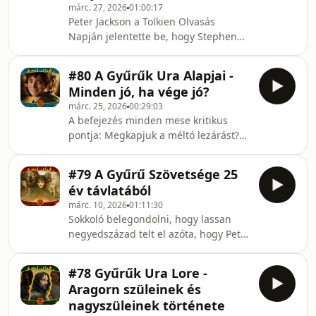
márc. 27, 2026
01:00:17
William L. Snyder, valamint a világ
Peter Jackson a Tolkien Olvasás
legelső Tolkien-adaptációjának
Napján jelentette be, hogy Stephen
különös történetét.🧙‍♂️ Ragadjuk hát
Colbert részvételével készül a
meg az alkalmat, és nézzük meg
legújabb Gyűrűk Ura film, a The
együtt ezt az elfeledett alko
#80 A Gyűrűk Ura Alapjai -
Shadow of the Past, vagyis A múlt
Minden jó, ha vége jó?
árnyéka.🎬 A film a Középföldén
márc. 25, 2026
00:29:03
maradt hobbitok segítségével a Gyűrű
A befejezés minden mese kritikus
Szövetsége azon fejezeteit meséli
pontja: Megkapjuk a méltó lezárást?
majd el, ami Jacksonék filmjéből
Valóban boldogság vár szeretett
kimaradt, így olyan új helyszínekkel és
hőseinkre haláluk napjáig? Egyáltalán
szereplőkkel találkozhatunk, mint az
#79 A Gyűrű Szövetsége 25
véget ért-e a történet?🤔 Nézzük hát,
Öregedő, Bombadil Toma,
év távlatából
mindez hogyan valósul meg J.R.R.
márc. 10, 2026
01:11:30
Tolkien műveiben!🧙‍♂️ Kép: New Line
Sokkoló belegondolni, hogy lassan
Cinema TOVÁBBI ZENÉK: Outro:
negyedszázad telt el azóta, hogy Peter
Sierra: The Hobbit (2003) Bill
Jackson és csapata A Gyűrű
Champagne: The Lord of the Rings
Szövetsége filmadaptációjával
Online - No Other Way
#78 Gyűrűk Ura Lore -
mindörökre megváltoztatta a
Aragorn szüleinek és
popkultúrát 🎬 Vajon mi tette anno
nagyszüleinek története
ilyen különlegessé ezt a filmet?