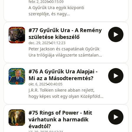
febr. 2, 2026
00:15:09
Sikerült megtartania a varázsát ennyi
A Gyűrűk Ura egyik központi
idő után is?🤔 Gyertek, és
szereplője, és nagy
nosztalgiázzunk együtt!🧙‍♂️ Kép: New
közönségkedvence Aragorn, Arathorn
Line Cinema Intro & Outro: Sierra: The
fia. Nade, ki volt az az Arathorn? Mi
Hobbit (2003)
#77 Gyűrűk Ura - A Remény
történhetett vele és feleségével, hogy
születése kibeszélő
fiuknak Elrondnál kellett nevelkednie?
dec. 29, 2025
01:12:23
Hogy lehet, hogy Aragorn családjából
Peter Jackson és csapatának Gyűrűk
senki sem volt jelen a koronázásánál?
Ura trilógiája világszerte számtalan
🤔 Ha velünk tartotok, minden
rajongót inspirált arra, hogy még
kérdésre választ kaptok!🧙‍♂️ Kép: Actors
mélyebben elmerüljenek Tolkien
at Work Productions, Jerry Vanderstelt
#76 A Gyűrűk Ura Alapjai -
világában. 🎬 Egy volt közülük Kate
Outro: Sierra: T
Mi az a Másodteremtés?
Madison, aki elhatározta, hogy ő is
okt. 6, 2025
00:40:05
életre kelti Középfölde egy kis
J.R.R. Tolkien sikere abban rejlett,
darabkáját. 🌎 Így született meg a
hogy képes volt egy olyan Középföldét
Born of Hope , mely Aragorn
teremteni, mely beszippantja az
szüleinek, Arathornnak és Gilraennek
olvasóit. 📚 Ha kezünkbe vesszük a
a megismerkedését és tragikus
#75 Rings of Power - Mit
Gyűrűk Urát, a Hobbitot, vagy a
történetét tárja elénk.⚔ Kép:
várhatunk a harmadik
Szilmarilokat, egy élő, lélegző
évadtól?
világban találjuk magunkat, mely