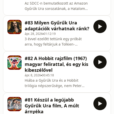
Az SDCC-n bemutatkozott az Amazon
Hobbit (2003)
Gyűrűk Ura sorozatának, a Hatalom
Gyűrűi (Rings of Power) harmadik
évadának legelső előzetese🎬
#83 Milyen Gyűrűk Ura
Gyűrűkovácsolás, nazgûlok, hazatérő
adaptációk várhatnak ránk?
Celeborn, dínók és beszélő balrogok.
ápr. 28, 2026
01:12:19
Van itt minden, amire vágytunk, és
3 évvel ezelőtt tettünk egy próbát
olyan is, amire nem 🤷‍♂️ Ha érdekel, mit
arra, hogy feltárjuk a Tolkien-
mindent rejt a Hatalom Gyűrűi új
adaptációkban rejlő lehetőségeket és
évada, tarts velünk!🧙‍♂️ Kép: Amazon
kihívásokat.📚 Most, hogy... 👉
Intro & Outro: Sierra: The Hobbit
#82 A Hobbit rajzfilm (1967)
megkaptuk a Hunt for Gollum
(2003)
magyar felirattal, és egy kis
premierdátumát, 👉bejelentették a
kibeszélővel
Stephen Colbert-féle Shadow of the
ápr. 8, 2026
00:45:18
Past-et, 👉elkezdődött a régi
Hiába a Gyűrűk Ura és a Hobbit
színészek cseréje, 👉az Amazon
trilógia népszerűsége, nem Peter
bizonyosan végigviszi a Hatalom
Jackson volt az első, aki filmvászonra
Gyűrűit, 👉és pletykálni kezdtek új
vitte Középföldét. És nem is Ralph
Gyűrűk Ura videójátékokról,
#81 Készül a legújabb
Bakshi, vagy Rankin/Bass.🎬 Egészen
érdemesnek érezt
Gyűrűk Ura film, A múlt
1967-ig kell visszamennünk, hogy
árnyéka
megismerhessük Gene Deitch,