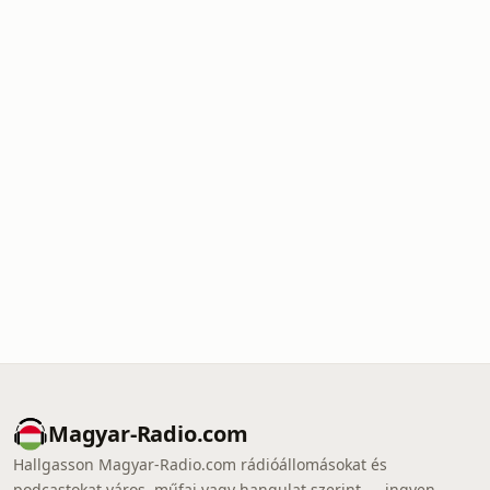
Magyar-Radio.com
Hallgasson Magyar-Radio.com rádióállomásokat és
podcastokat város, műfaj vagy hangulat szerint — ingyen,