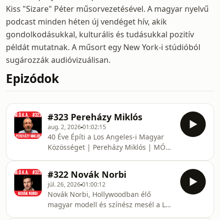
Kiss "Sizare" Péter műsorvezetésével. A magyar nyelvű
podcast minden héten új vendéget hív, akik
gondolkodásukkal, kulturális és tudásukkal pozitív
példát mutatnak. A műsort egy New York-i stúdióból
sugározzák audióvizuálisan.
Epizódok
#323 Pereházy Miklós
aug. 2, 2026
01:02:15
40 Éve Építi a Los Angeles-i Magyar
Közösséget | Pereházy Miklós | MÓKA
Podcast ep. 323 A legtöbben azt
gondolják, hogy egy magyar közösség
#322 Novák Norbi
Amerikában magától működik. Pedig
júl. 26, 2026
01:00:12
a valóság egészen más. Valakinek
Novák Norbi, Hollywoodban élő
évtizedeken át dolgoznia kell azért,
magyar modell és színész mesél a Los
hogy legyen egy hely, ahol a
Angeles, New York, Ralph Lauren,
magyarok találkozhatnak,