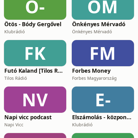
Ö-
ÖM
és az, hogy mit tanulhatunk a pénzről
magyar szemm
Ötös - Bódy Gergővel
Önkényes Mérvadó
Klubrádió
Önkényes Mérvadó
FK
FM
Futó Kaland [Tilos Rádió podcast]
Forbes Money
Tilos Rádió
Forbes Magyarország
NV
E-
Napi vicc podcast
Elszámolás - központosítás, lojalitás és a függetlenség ára
Napi Vicc
Klubrádió