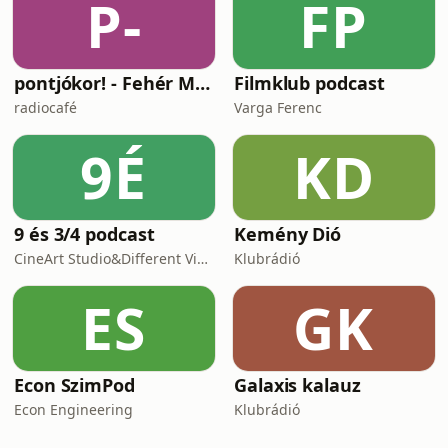
P-
FP
pontjókor! - Fehér Mariannal
Filmklub podcast
radiocafé
Varga Ferenc
9É
KD
9 és 3/4 podcast
Kemény Dió
CineArt Studio&Different View Production
Klubrádió
ES
GK
Econ SzimPod
Galaxis kalauz
Econ Engineering
Klubrádió