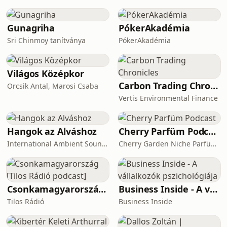
tudnak bekapcsolódni az alapítványok
és nagyvállalatok? Hogyan lehet
edukálni a civil szférát arra, hogy
Gunagriha
PókerAkadémia
kultúrát is lehet támogatni? Milyen
Sri Chinmoy tanítványa
PókerAkadémia
kép rajzolódik ki itthon, és mik a
követendő nemzetközi példák?Az
Esterházy Vibe el
Világos Középkor
Carbon Trading Chronicles
Orcsik Antal, Marosi Csaba
Vertis Environmental Finance
Hangok az Alváshoz
Cherry Parfüm Podcast
International Ambient Sounds
Cherry Garden Niche Parfüméria
Csonkamagyarország [Tilos Rádió podcast]
Business Inside - A vállalkozók pszichológiája
Tilos Rádió
Business Inside