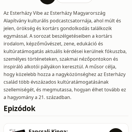
Az Esterházy Vibe az Esterházy Magyarország
Alapítvány kulturális podcastcsatornája, ahol múlt és
jelen, örökség és kortárs gondolkodás találkozik
egymással. A sorozat beszélgetéseiben a kortárs
irodalom, képzőművészet, zene, edukáció és
kultúratámogatás aktuális kérdései kerülnek fókuszba,
személyes történeteken, szakmai nézőpontokon és
inspiráló alkotói pályákon keresztül. A műsor célja,
hogy közelebb hozza a nagyközönséghez az Esterházy
család több évszázados kultúratámogatásának
szellemiségét, és megmutassa, hogyan élhet tovább ez
a hagyomány a 21. században.
Epizódok
Fancsali Kinga: