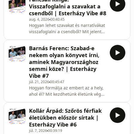
Visszafoglalni a szavakat a
csendből | Esterházy Vibe #8
aug. 4, 2026
00:40:45
Hogyan lehet szavakat és narratívákat
visszafoglalni a csendből? Mit jelent
felelősséget vállalni a saját
történetünkért, és miként válhat a
Barnás Ferenc: Szabad-e
személyes sérülékenység közösségi
nekem olyan könyvet írni,
megtartó erővé?Az Esterházy Vibe
aminek Magyarországhoz
legújabb epizódjának vendége
semmi köze? | Esterházy
Fancsali Kinga költő, akinek első
Vibe #7
verseskötete felkerült a 2026-os
Esterházy Irodalmi Díj shortlistjére.A
júl. 21, 2026
00:45:47
Hogyan formálja az embert az a hely,
beszélgetésben szó esik az autentikus
ahol él? Mit kezdhetünk életünk végén
női hang megtalálás
azzal, amit elmulasztottunk? Hogyan
válhat a fizikai fájdalom a megértés
Kollár Árpád: Szőrös férfiak
forrásává?Az Esterházy Vibe hetedik
életükben először sírtak |
epizódjának vendége Barnás Ferenc
Esterházy Vibe #6
író, akinek Most és halála óráján című
júl. 7, 2026
00:39:19
regénye felkerült a 2026-os Esterházy