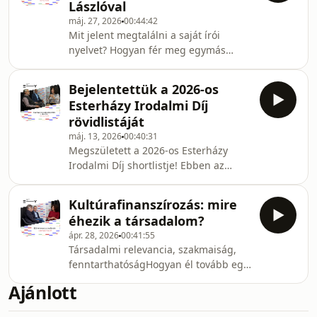
Lászlóval
az Esterházy Art Award vagy a
máj. 27, 2026
00:44:42
Velencei Biennálén való szereplés?Az
Mit jelent megtalálni a saját írói
Esterházy Vibe 4. epizódjában az
nyelvet? Hogyan fér meg egymás
Esterházy Art Award történetén és
mellett valóság és fikció? Tanulható-e
működésén keresztül beszélgetünk a
az írás - és mi történik akkor, amikor a
kortárs művészet szerepéről, a műv
Bejelentettük a 2026-os
szöveg egyszer csak önálló életre kel?
Esterházy Irodalmi Díj
Ezekről a kérdésekről beszélgettünk
rövidlistáját
Darvasi Lászlóval, az Esterházy
máj. 13, 2026
00:40:31
Irodalmi Díj első tavalyi nyertesével,
Megszületett a 2026-os Esterházy
melyet az író a Neandervölgyiek című,
Irodalmi Díj shortlistje! Ebben az
háromkötetes nagyregényével
epidzódban a zsűri kulisszatitkaiba
érdemelt ki.Az adás második felében
pillantunk be: hogyan vált kiemelt
találha
Kultúrafinanszírozás: mire
értékké 7 kortárs mű 61 kötet közül?
éhezik a társadalom?
Szó esik olvasási stratégiákról, a
ápr. 28, 2026
00:41:55
magyar irodalom jelenéről és a díj
Társadalmi relevancia, szakmaiság,
humanista küldetéséről. Fedezze fel
fenntarthatóságHogyan él tovább egy
velünk azokat az alkotásokat, amelyek
több száz éves kulturális örökség a 21.
nyelvi igényességükkel és
Ajánlott
században? Mi az állam szerepe a
szabadságtörekvéseikkel
kultúrafinanszírozásban, és hol
hozzájárulnak Magyarország és