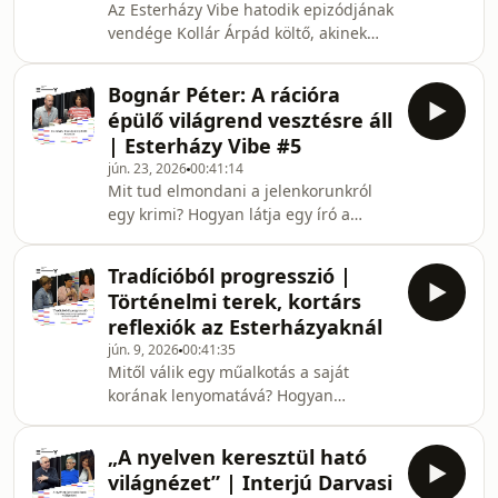
Az Esterházy Vibe hatodik epizódjának
Irodalmi Díj shortlistjére.A
vendége Kollár Árpád költő, akinek
beszélgetésben szó esik arról, hogyan
Nád – A szülőföld körberajzolása című
formálja az embert a környezete,
kötete felkerült a 2026-os Esterházy
miért
Bognár Péter: A rációra
Irodalmi Díj shortlistjére.Kollár Árpád
épülő világrend vesztésre áll
mesél a versírás kiszámíthatatlan
| Esterházy Vibe #5
folyamatáról, a hangzás
jún. 23, 2026
00:41:14
fontosságáról, a család és az alkotás
Mit tud elmondani a jelenkorunkról
közötti egyensúlyról, valamint arról is,
egy krimi? Hogyan látja egy író a
milyen személyes és történelmi
ráció, a rend és a bizonytalanság
tapasztalatok formálták a Nád verseit.
viszonyát a 21. században?Az
Szó e
Tradícióból progresszió |
Esterházy Vibe ötödik epizódjának
Történelmi terek, kortárs
vendége Bognár Péter író, költő,
reflexiók az Esterházyaknál
akinek Elmész, visszajössz, sose halsz
jún. 9, 2026
00:41:35
meg című regénye felkerült a 2026-os
Mitől válik egy műalkotás a saját
Esterházy Irodalmi Díj
korának lenyomatává? Hogyan
shortlistjére.Beszélgetünk a polgárőr-
találkozik a történelmi örökség a
trilógiáról, a magasztosság és a
kortárs művészettel? Mit csinál
hősiesség megkérdőjelezéséről,
„A nyelven keresztül ható
valójában egy kurátor, és milyen
világnézet” | Interjú Darvasi
hatással lehet egy művész pályájára