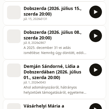
Dobszerda (2026. július 15.,
szerda 20:00)
júl. 15, 2026
3131
Dobszerda (2026. július 08.,
szerda 20:00)
júl. 8, 2026
2867
A 2025. december 31-ei adás
ismétlése: Nemrég úgy döntött, eddig
és ne tovább. Vagyis végleg befejezte
a színházi pályáját, nem folytatja
Demján Sándorné, Lídia a
tovább rendezői és színi igazgatói
Dobszerdában (2026. július
munkáját. Pedig ez volt a sok más
01., szerda 20:00)
tevékenysége mellett a legfontosabb
júl. 1, 2026
3043
számára. A rendezés mellett színész,
Ahol adományozásról, hátrányos
író, publicista, tanár, humorista, tévés
helyzetűek támogatásáról, egyetemek,
műsorvezető, a kortárs magyar
nehéz sorsú fiatalok, vagy elmaradott
kulturális élet egyik markáns és
települések megsegítéséről, s
sokoldalú ala
Vásárhelyi Mária a
emellett a kultúra kiemelkedő