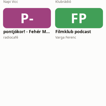
Napi Vicc
Klubrádió
P-
FP
pontjókor! - Fehér Mariannal
Filmklub podcast
radiocafé
Varga Ferenc