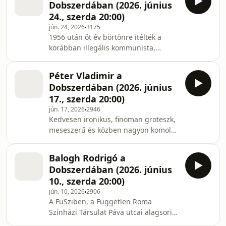
Dobszerdában (2026. június
szereplőinek megjutalmazásáról van
24., szerda 20:00)
szó, ő mindig jelen van. Így őrzi néhai
jún. 24, 2026
3175
férje, Demján Sándor, állami díjas
1956 után öt év börtönre ítélték a
magyar üzletember, közgazdász az
korábban illegális kommunista,
első magyar magántulajdonban lévő
antifasiszta ellenállót, majd a Nagy
kereskedelmi bank, alapítója majd a
Imre csoport tagjaként a
rendszerváltás után
Péter Vladimir a
miniszterelnök sajtófőnökét,
Dobszerdában (2026. június
Vásárhelyi Miklóst, aki hányattatott
17., szerda 20:00)
éveit követően a rendszerváltás után a
jún. 17, 2026
2946
Történelmi Igazságtétel Bizottság,
Kedvesen ironikus, finoman groteszk,
majd a Soros Alapítvány elnöke lett.
meseszerű és közben nagyon komoly
Nem sokkal később az Orbán
a simogatni való bronzból készült
rendszer gyűlöletkampányának
kentaur figura, hátán a megkapóan
célpontja. Szociológus lánya, akit
Balogh Rodrigó a
kedves , révedező Múzsával. A
szem
Dobszerdában (2026. június
Madács sétány és a Holló utca sarkán
10., szerda 20:00)
új szobor köszönti az arra járókat,
jún. 10, 2026
2906
akik láthatóan élvezettel
A FüSziben, a Független Roma
fogadják Péter Vladimir fémműves,
Színházi Társulat Páva utcai alagsori
ötvösművész, ékszerguru, tanár,
színháztermében egyetlen este alatt
Munkácsy díjas szobrászművész, a