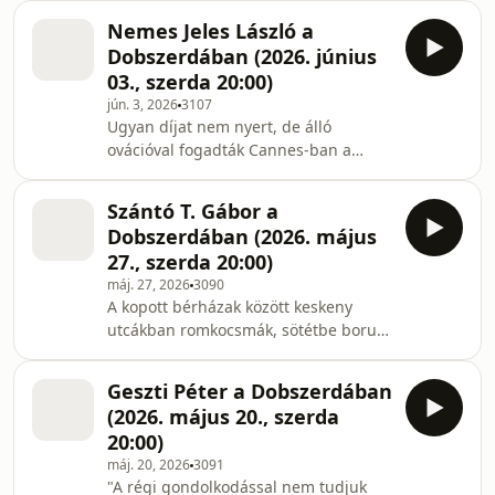
annyit tanultam a cigányságról, a
Széchenyi Művészeti Akadémia tag
Nemes Jeles László a
romák életérzéséről, a
Dobszerdában (2026. június
megalázottságukról, a felemelkedni
03., szerda 20:00)
vágyásukról, a kitartásukról és a
jún. 3, 2026
3107
normális élet feltételeiért való kemény
Ugyan díjat nem nyert, de álló
küzdelmükről, meg persze a roma és
ovációval fogadták Cannes-ban a
nem roma közösségek egymáshoz
korábban Oscar díjjal is kitüntetett
való viszonyáról, mintha egy hosszú
Nemes Jeles László legújabb
hónapokig tartó tanfolyamot já
Szántó T. Gábor a
játékfilmjét, amely az egyik
Dobszerdában (2026. május
leghíresebb francia ellenállóról szól. A
27., szerda 20:00)
legutóbbi magyar filmje, az Árva
máj. 27, 2026
3090
ugyan nem kapta meg a várt
A kopott bérházak között keskeny
elismerést, de nem csüggedve új
utcákban romkocsmák, sötétbe boruló
utakra tör. A magyar film helyzetéről
épületek öreg lakókkal, új építésű
feltett kérdésre a napokban azt
modern apartmanok nemrég
nyilatkozta: "magyar filmesnek
Geszti Péter a Dobszerdában
beköltözött yuppie-kkal és
tekintem
(2026. május 20., szerda
külföldiekkel. Valaha nyilvános
20:00)
zengerájok és titkos bordélyok
máj. 20, 2026
3091
működtek itt, karnyújtásnyira
"A régi gondolkodással nem tudjuk
imaházaktól és jótékonysági egyletek