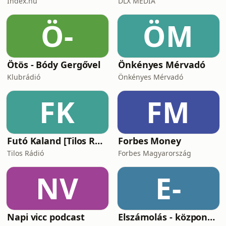
Index.hu
DLX MEDIA
Ö-
ÖM
Ötös - Bódy Gergővel
Önkényes Mérvadó
Klubrádió
Önkényes Mérvadó
FK
FM
Futó Kaland [Tilos Rádió podcast]
Forbes Money
Tilos Rádió
Forbes Magyarország
NV
E-
Napi vicc podcast
Elszámolás - központosítás, lojalitás és a függetlenség ára