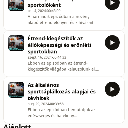
akár a jobb sporteredményekhez is.
sportolóként
Ezért Lilla, Eszter és Fruzsina most
okt. 4, 2024
00:43:09
arról beszélget, hogy mire érdemes
A harmadik epizódban a növényi
odafigyelni, mielőtt belevágnánk egy
alapú étrend előnyeit és kihívásait
ígéretes diétába, ha nem akarjuk,
vizsgáljuk meg sportolók
hogy az a sportteljesítményünk és az
szemszögéből. Megbeszéljük, hogyan
egészségünk rovására menjen. Ha
Étrend-kiegészítők az
lehet biztosítani a megfelelő
lemaradtál az előző epi
állóképességi és erőnléti
tápanyagbevitelt, miközben kizárólag
sportokban
vagy nagyrészt növényi eredetű
szept. 16, 2024
00:44:32
ételeket fogyasztunk. Kiemeljük a
Ebben az epizódban az étrend-
legfontosabb ételeket és étrend-
kiegészítők világába kalauzolunk el,
kiegészítőket, amelyek támogatják a
körbejárva a termékek széles
sportteljesítményt, és megvizsgáljuk a
palettáját, mind az állóképességi,
növényi alapú táplálkozással kap
Az általános
mind pedig az erősítő edzést végző
sporttáplálkozás alapjai és
sportolók szemszögéből.
tévhitek
Megbeszéljük, mely kiegészítők
aug. 29, 2024
00:39:58
lehetnek hasznosak, hogyan válasszuk
Ebben az epizódban bemutatjuk az
ki a megfelelő termékeket, és mikor
egészséges és hatékony
érdemes ezeket fogyasztani. Kitérünk
sporttáplálkozás alapjait. Megvitatjuk,
azokra a kiegészítőkre is, amelyek
Ajánlott
hogy milyen tápanyagokra van