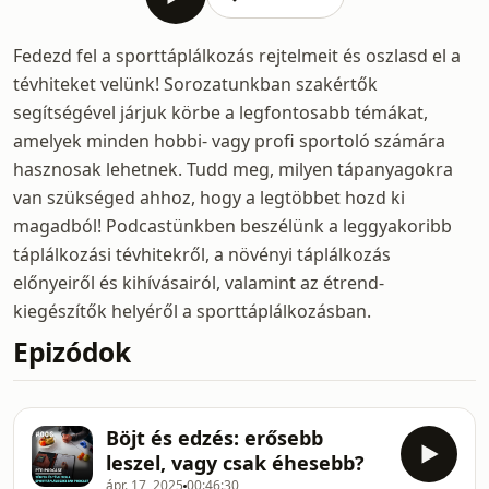
Fedezd fel a sporttáplálkozás rejtelmeit és oszlasd el a
tévhiteket velünk! Sorozatunkban szakértők
segítségével járjuk körbe a legfontosabb témákat,
amelyek minden hobbi- vagy profi sportoló számára
hasznosak lehetnek. Tudd meg, milyen tápanyagokra
van szükséged ahhoz, hogy a legtöbbet hozd ki
magadból! Podcastünkben beszélünk a leggyakoribb
táplálkozási tévhitekről, a növényi táplálkozás
előnyeiről és kihívásairól, valamint az étrend-
kiegészítők helyéről a sporttáplálkozásban.
Epizódok
Böjt és edzés: erősebb
leszel, vagy csak éhesebb?
ápr. 17, 2025
00:46:30