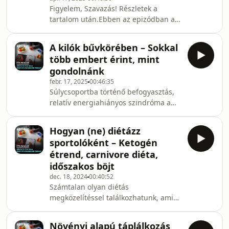
Figyelem, Szavazás! Részletek a
tartalom után.Ebben az epizódban az
időszakos böjtölés világába merültünk
el: átbeszéltük a legnépszerűbb
A kilók bűvkörében – Sokkal
típusokat, szó esett az éhgyomorra
több embert érint, mint
végzett edzések lehetséges
gondolnánk
hátrányairól, valamint azokról az
febr. 17, 2025
00:46:35
egészségügyi állapotokról is, amikor a
Súlycsoportba történő befogyasztás,
böjt nem ajánlott. Ha érdekel, hogyan
relatív energiahiányos szindróma a
lehet felelősségteljesen alkalmazni
sportban (RED-S), evészavar - Ilyen és
ezt az étkezési mintát, tarts
hasonló témákat veséztünk ki Bite-
velünk! Szavazhattok a
Hogyan (ne) diétázz
Trpkovici Melinda
sportolóként – Ketogén
sportpszichológussal a Sportfröccs 5.
étrend, carnivore diéta,
epizódjában. Hostok: Csanaky Lilla,
időszakos böjt
Frank Eszter Anita, Péter
dec. 18, 2024
00:40:52
FruzsinaVendég: Bite-Trpkovici
Számtalan olyan diétás
Melinda sportpszichológusBővebben
megközelítéssel találkozhatunk, ami
a PTE-Podcastokról:
az ígéretek alapján hozzásegíthet a
https://pte.hu/hu/podcast #ptepodcast
kívánt testtömeg eléréséhez és így
#egyetemipodcas
Növényi alapú táplálkozás