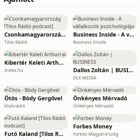
hatékonyságát tudományos kutatások
szüksége egy sportolónak az optimális
teljesítmény elérése érdekében,
valamint kitérünk a leggyakoribb
tévhitekre, amelyek a
makrotápanyagok kapcsán
Csonkamagyarország [Tilos Rádió podcast]
Business Inside - A vállalkozók pszichológiája
felmerülnek. Beszélünk a
Tilos Rádió
Business Inside
tápanyagbevitel és az edzések
összehangolásáról is, illetve gyakorlati
tippeket adunk a legjobb edzés
Kibertér Keleti Arthurral
Dallos Zoltán | BUSINESS
Index.hu
DLX MEDIA
Ötös - Bódy Gergővel
Önkényes Mérvadó
Klubrádió
Önkényes Mérvadó
Forbes Money
Futó Kaland [Tilos Rádió podcast]
Forbes Magyarország