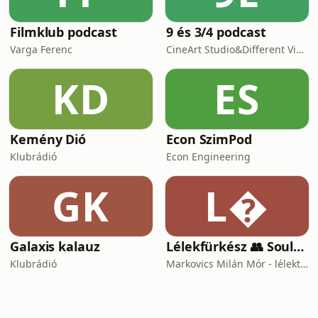
Filmklub podcast
9 és 3/4 podcast
Varga Ferenc
CineArt Studio&Different View Production
KD
ES
Kemény Dió
Econ SzimPod
Klubrádió
Econ Engineering
GK
L
Galaxis kalauz
Lélekfürkész 👥 SoulScout
Klubrádió
Markovics Milán Mór - lélektan, tudomány, vallás, harc