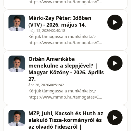
https://www.mmnp.hu/tamogatas/Csatlakozzon
meg milyen eredményeket értünk el
Ön is a Mindenki Magyarországa
Hódmezővásárhelyen!👉
Néppárthoz!👉
https://markizaypeter.hu/eredmenyekNézze
Márki-Zay Péter: Időben
https://www.mmnp.hu/jelentkezes/Az
meg a kampányelszámolásom:👉
(VTV) - 2026. május 14.
Emelkedő Magyarország Programja:
https://markizaypeter.hu/soros-
máj. 15, 2026
00:40:18
👉
berenc-orban-kampanype
Kérjük támogassa a munkánkat:👉
https://markizaypeter.hu/program/Nézze
https://www.mmnp.hu/tamogatas/Csatlakozzon
meg milyen eredményeket értünk el
Ön is a Mindenki Magyarországa
Hódmezővásárhelyen!👉
Néppárthoz!👉
https://markizaypeter.hu/eredmenyekNézze
Orbán Amerikába
https://www.mmnp.hu/jelentkezes/Az
meg a kampányelszámolásom:👉
menekülne a sleppjével? |
Emelkedő Magyarország Programja:
https://markizaypeter.hu/soros-
Magyar Közöny - 2026. április
👉
berenc-orban-kampanype
27.
https://markizaypeter.hu/program/Nézze
ápr. 28, 2026
00:51:42
meg milyen eredményeket értünk el
Kérjük támogassa a munkánkat:👉
Hódmezővásárhelyen!👉
https://www.mmnp.hu/tamogatas/Csatlakozzon
https://markizaypeter.hu/eredmenyekNézze
Ön is a Mindenki Magyarországa
meg a kampányelszámolásom:👉
Néppárthoz!👉
https://markizaypeter.hu/soros-
MZP, Juhi, Kacsoh és Huth az
https://www.mmnp.hu/jelentkezes/Az
berenc-orban-kampanype
alakuló Tisza-kormányról és
Emelkedő Magyarország Programja:
az olvadó Fideszről |
👉