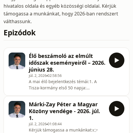
hivatalos oldala és egyéb közösségi oldalai. Kérjük
támogassa a munkánkat, hogy 2026-ban rendszert
válthassunk.
Epizódok
Élő beszámoló az elmúlt
időszak eseményeiről – 2026.
június 28.
júl. 2, 2026
02:58:56
A mai élő bejelentkezés témái:1. A
Tisza-kormány első 50 napja:
vitathatatlan sikerek2. Fidesz: Szent
György leszúrta a sárkányt, döglött,
Márki-Zay Péter a Magyar
soha nem támad már fel3. Stílus:
Közöny vendége - 2026. júl.
Magyar Péter hosszú útja a Fidesztől a
1.
demokráciáig4. Versenykorlátozás
júl. 2, 2026
01:08:44
alkotmányozással: kinek jó, ha
Kérjük támogassa a munkánkat:👉
egypártrendszer lesz?5. Mégsem