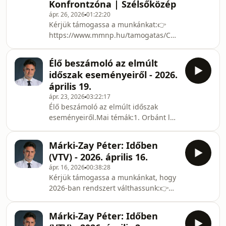
Konfrontzóna | Szélsőközép
https://markizaypeter.hu/program/Nézze
ápr. 26, 2026
01:22:20
meg milyen eredményeket értünk el
Kérjük támogassa a munkánkat:👉
Hódmezővásárhelyen!👉
https://www.mmnp.hu/tamogatas/Csatlakozzon
https://markizaypeter.hu/eredmenyekNézze
Ön is a Mindenki Magyarországa
meg a kampányelszámolásom:👉
Néppárthoz!👉
https://markizaypeter.hu/soros-
Élő beszámoló az elmúlt
https://www.mmnp.hu/jelentkezes/Az
berenc-orban-kampanype
időszak eseményeiről - 2026.
Emelkedő Magyarország Programja:
április 19.
👉
ápr. 23, 2026
03:22:17
https://markizaypeter.hu/program/Nézze
Élő beszámoló az elmúlt időszak
meg milyen eredményeket értünk el
eseményeiről.Mai témák:1. Orbánt le
Hódmezővásárhelyen!👉
lehetett győzni. - Ezek szerint nem
https://markizaypeter.hu/eredmenyekNézze
csaltak? Bizonyíték ez arra, hogy a
meg a kampányelszámolásom:👉
Márki-Zay Péter: Időben
NER demokratikus volt?2. Győztes
https://markizaypeter.hu/soros-
(VTV) - 2026. április 16.
kampány jó kampány? A vesztes csak
berenc-orban-kampanype
ápr. 16, 2026
00:38:28
a kampány miatt veszített?3.
Kérjük támogassa a munkánkat, hogy
Forradalom volt, a legnagyszerűbb
2026-ban rendszert válthassunk:👉
magyar forradalom (részvétel,
https://www.mmnp.hu/tamogatas/Csatlakozzon
győzelem, ünneplés)4. Nemzetközi
Ön is a Mindenki Magyarországa
reakciók és hatások (Brüsszel,
Márki-Zay Péter: Időben
Néppárthoz!👉
Ukrajna, Izrael - Putyin és Trump,