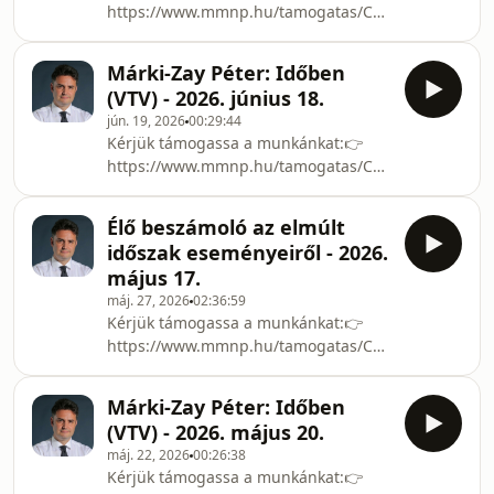
https://www.mmnp.hu/tamogatas/Csatlakozzon
mindenkit tiltanak ki? Jó fideszes,
Ön is a Mindenki Magyarországa
rossz fideszes, sőt, rossz
Néppárthoz!👉
rendszerváltó?6. Miért ne lehet
Márki-Zay Péter: Időben
https://www.mmnp.hu/jelentkezes/Az
(VTV) - 2026. június 18.
Emelkedő Magyarország Programja:
jún. 19, 2026
00:29:44
👉
Kérjük támogassa a munkánkat:👉
https://markizaypeter.hu/program/Nézze
https://www.mmnp.hu/tamogatas/Csatlakozzon
meg milyen eredményeket értünk el
Ön is a Mindenki Magyarországa
Hódmezővásárhelyen!👉
Néppárthoz!👉
https://markizaypeter.hu/eredmenyekNézze
Élő beszámoló az elmúlt
https://www.mmnp.hu/jelentkezes/Az
meg a kampányelszámolásom:👉
időszak eseményeiről - 2026.
Emelkedő Magyarország Programja:
https://markizaypeter.hu/soros-
május 17.
👉
berenc-orban-kampanype
máj. 27, 2026
02:36:59
https://markizaypeter.hu/program/Nézze
Kérjük támogassa a munkánkat:👉
meg milyen eredményeket értünk el
https://www.mmnp.hu/tamogatas/Csatlakozzon
Hódmezővásárhelyen!👉
Ön is a Mindenki Magyarországa
https://markizaypeter.hu/eredmenyekNézze
Néppárthoz!👉
meg a kampányelszámolásom:👉
Márki-Zay Péter: Időben
https://www.mmnp.hu/jelentkezes/Az
https://markizaypeter.hu/soros-
(VTV) - 2026. május 20.
Emelkedő Magyarország Programja:
berenc-orban-kampanype
máj. 22, 2026
00:26:38
👉
Kérjük támogassa a munkánkat:👉
https://markizaypeter.hu/program/Nézze