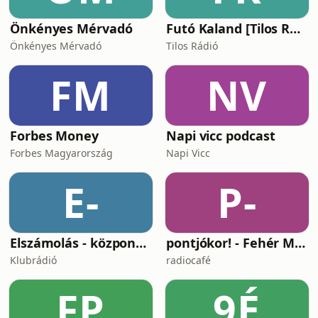
Önkényes Mérvadó
Futó Kaland [Tilos Rádió podcast]
Önkényes Mérvadó
Tilos Rádió
FM
NV
Forbes Money
Napi vicc podcast
Forbes Magyarország
Napi Vicc
E-
P-
Elszámolás - központosítás, lojalitás és a függetlenség ára
pontjókor! - Fehér Mariannal
Klubrádió
radiocafé
FP
9É