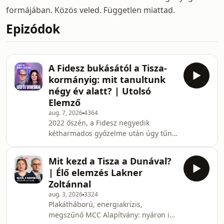
formájában. Közös veled. Független miattad.
Epizódok
A Fidesz bukásától a Tisza-
kormányig: mit tanultunk
négy év alatt? | Utolsó
Elemző
aug. 7, 2026
4364
2022 őszén, a Fidesz negyedik
kétharmados győzelme után úgy tűnt,
egy végtelenített NER-ben élünk.
Közel négy évvel később a 16 év után
Mit kezd a Tisza a Dunával?
ellenzékbe került Fidesz és a
| Élő elemzés Lakner
kétharmados Tisza-kormány első száz
Zoltánnal
napjának hajrájában készítettük el az
aug. 3, 2026
3324
utolsó Elemzőt.Lakner Zoltánnal arról
Plakátháború, energiakrízis,
beszélgettünk, milyen folyamatok
megszűnő MCC Alapítvány: nyáron is
vezettek az Orbán-rendszer