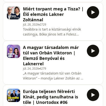
zajlanak az események. De mi az,
bukásához, van-e visszaút a Fidesz
amire a Fidesz miatt korábban
számára, és milyen politika
Miért torpant meg a Tisza? |
kevéssé figyeltünk, pedig
Élő elemzés Lakner
mindannyiunk életét markánsan
Zoltánnal
meghatározza? Most ezekről a
júl. 28, 2026
2729
témákról, azaz a klímaváltozásról,
Továbbra is tart a köztársasági elnök
demográfiáról, geopolitikai
castingja, Bóka János lett a Fidesz
átrendeződésről is lesz szó a heti
frakcióvezetője, és letartóztatták
aktualitások mellett. Elemzés Lakner
Hankó Balázs kabinetfőnökét is az
Zoltánnal. Tartsatok velünk!Legyél
A magyar társadalom már
NKA-botránnyal összefüggésben,
rendszeres támogat
túl van Orbán Viktoron |
Orbán Viktor pedig megtartotta
Elemző Benyóval és
tusványosi beszédét, immáron
Laknerrel
ellenzékben. Többek között erről, és
júl. 24, 2026
4279
az új Medián-mérésről fogunk
„A magyar társadalom túl van Orbán
beszélgetni Lakner Zoltánnal, ahol a
Viktoron” – mondja Lakner Zoltán az új
Tisza népszerűsége hibahatáron belül
Elemzőben. De mit jelent ez a Fidesz,
csökkent. Tartsatok velünk
Orbán Viktor és a közelgő tusványosi
Európa teljesen félreérti
beszéd szempontjából? Van-e még
Kínát, pedig tanulhatna is
olyan politikai vízió, amellyel a volt
tőle | Unortodox #06
miniszterelnök képes lehet újra