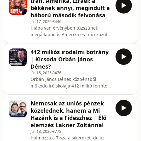
Irán, Amerika, Izrael: a
alaptörvény-módosítást. Polgár Judit
békének annyi, megindult a
neve már fel is tűnt a lehetséges
háború második felvonása
elnökjelöltek között. Ezek mellett szó
júl. 17, 2026
3446
lesz a szívhangrendelettel kapcsolatos
Hiába van érvényben tűzszüneti
egyeztetésekről és a KDNP lehetséges
megállapodás Amerika és Irán között,
megújulásáról is. Élő elemzés Lakner
folytatódik a vérontás az Öbölben.
Zoltánnal.Legyél rendszeres
Közben a nyugati sajtó a Moszad
támogató! https://
412 milliós irodalmi botrány
komplex műveletéről cikkezik,
| Kicsoda Orbán János
amellyel Donald Trumpot egy
Dénes?
állítólagos iráni hátterű merénylet-
júl. 15, 2026
3476
terv lefülelésével ijesztgetik,
Orbán János Dénes közpénzből
Budapesten pedig megpróbálták
működő íróiskolája 412 millió forintot
beszervezni ügynöknek Mahmúd
fizetett ki Orbán János Dénes 9
Ahmadinezsádot, Irán egykori
művéért. Szerinte nem önkifizetésről
holokauszttagadó elnökét. A Partizán
Nemcsak az uniós pénzek
van szó, minden jogszerűen történt,
vendége Szalai
közelednek, hanem a Mi
ráadásul állítja, jelenleg ez a
Hazánk is a Fideszhez | Élő
kulturális kormányzat legjobb
elemzés Lakner Zoltánnal
befektetése. Az érintett az Orbán-
júl. 13, 2026
3778
korszak egyik fontos kulturális
Halmozza a Tisza a sikereket, de az
szereplője volt. Nevéhez kötődik a