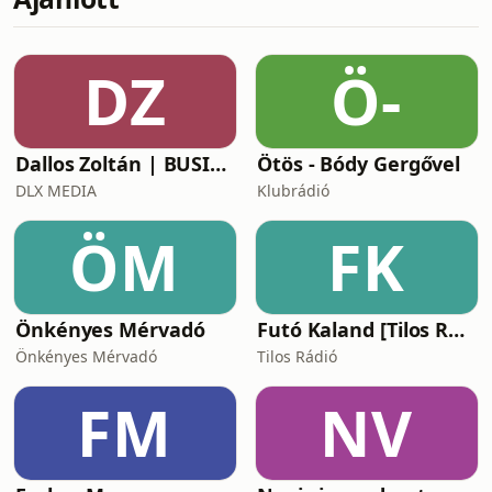
honi ellenzék kilátásairól, a
Parlamentet kerülő fideszes
vezérarcokról is. Elemzés Lakner
DZ
Ö-
Zoltánnal.Legyél rendszeres
támogató!
https://cause.lundadonate.o
Dallos Zoltán | BUSINESS
Ötös - Bódy Gergővel
DLX MEDIA
Klubrádió
ÖM
FK
Önkényes Mérvadó
Futó Kaland [Tilos Rádió podcast]
Önkényes Mérvadó
Tilos Rádió
FM
NV