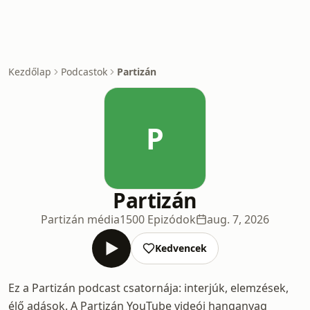
Kezdőlap
Podcastok
Partizán
P
Partizán
Partizán média
1500 Epizódok
aug. 7, 2026
Kedvencek
Ez a Partizán podcast csatornája: interjúk, elemzések,
élő adások. A Partizán YouTube videói hanganyag