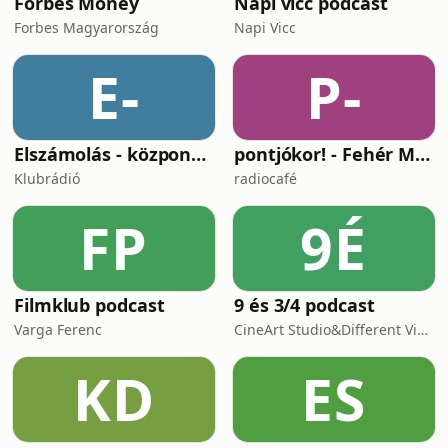
Forbes Money
Napi vicc podcast
Forbes Magyarország
Napi Vicc
E-
P-
Elszámolás - központosítás, lojalitás és a függetlenség ára
pontjókor! - Fehér Mariannal
Klubrádió
radiocafé
FP
9É
Filmklub podcast
9 és 3/4 podcast
Varga Ferenc
CineArt Studio&Different View Production
KD
ES