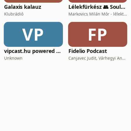
Galaxis kalauz
Lélekfürkész 👥 SoulScout
Klubrádió
Markovics Milán Mór - lélektan, tudomány, vallás, harc
VP
FP
vipcast.hu powered by Media1
Fidelio Podcast
Unknown
Canjavec Judit, Várhegyi András, Gyürke Kata, Tompa Diána, Vass Antónia