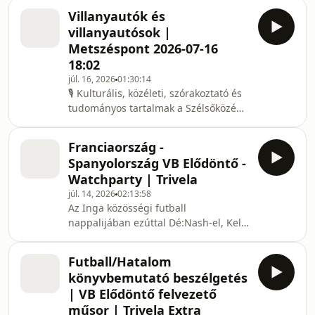
Onkenyes.hu szavazás: Ki menjen
Villanyautók és
hova a Fideszből?00:24:58 Bóka és a
villanyautósok |
Fidesz frakció00:46:58 Orbán meccset
Metszéspont 2026-07-16
néz01:22:16 Az arany középút a
18:02
helyes?Műsorvezetők: Horváth Oszkár,
júl. 16, 2026
01:30:14
Magyar Dávid, Vályi ÍstvánSzerkesztő:
🎙️ Kulturális, közéleti, szórakoztató és
Rónyai JúliaFelvétel:
tudományos tartalmak a Szélsőközép
2026.07.17.YouTube:
Podcast csatornán! Mostantól itt éred
https://www.youtube.com/@szels
el a következő népszerű műsorainkat:
Franciaország -
Magyar Önismeret, A Tiltott
Spanyolország VB Elődöntő -
Rengeteg, Minden Listája, Pi Slam
Watchparty | Trivela
klub, Arany-köpés, Keleti & Nagy
júl. 14, 2026
02:13:58
FilozófiAI, Resti. Ha nem szeretnél
Az Inga közösségi futball
lemaradni kedvenc műsorod legújabb
nappalijában ezúttal Dé:Nash-el, Kele
adásáról, és szívesen követnél további
Jánossal és Puzsér Robival közösen
hasonló tartalmakat a jövőben,
nézzük a Franciaország -
iratkozz fel
Futball/Hatalom
Spanyolország Elődöntőt!⚽️
könyvbemutató beszélgetés
| VB Elődöntő felvezető
műsor | Trivela Extra