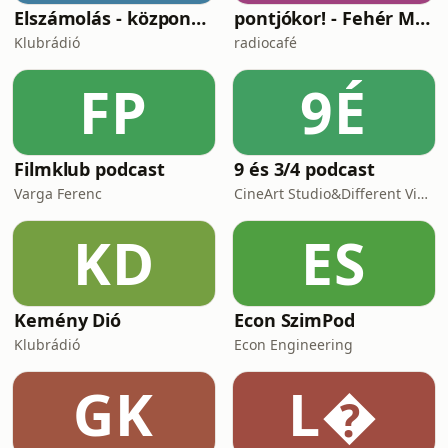
Elszámolás - központosítás, lojalitás és a függetlenség ára
pontjókor! - Fehér Mariannal
Klubrádió
radiocafé
FP
9É
Filmklub podcast
9 és 3/4 podcast
Varga Ferenc
CineArt Studio&Different View Production
KD
ES
Kemény Dió
Econ SzimPod
Klubrádió
Econ Engineering
GK
L