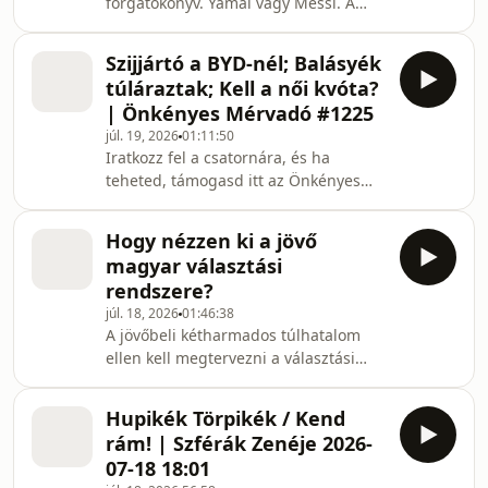
forgatókönyv. Yamal vagy Messi. A
adásáról, és szívesen követnél további
tanítvány vagy a mester.A döntőben
hasonló tartalmakat a jövőben,
Spanyolország és Argentína mérkőzik
iratkozz fel
Szijjártó a BYD-nél; Balásyék
meg egymással, mi pedig hozzuk a jól
túláraztak; Kell a női kvóta?
megszokott felvezető műsor +
| Önkényes Mérvadó #1225
watchparty kombinációnkat!A meccset
júl. 19, 2026
01:11:50
Somos Zolival, Dé:Nash-el, Gegével, és
Iratkozz fel a csatornára, és ha
Lil Frakk-kal nézzük!A műsor
teheted, támogasd itt az Önkényes
házigazdája: Kiss Benedek
Mérvadót:https://www.donably.com/szelsokozep00:
Pottyondy Szijjártóról; Piaci
Hogy nézzen ki a jövő
állás00:48:16 Balásy cégei
magyar választási
túláraznak00:56:06 Kell a női kvóta?
rendszere?
Műsorvezetők: Horváth Oszkár, Csízi
júl. 18, 2026
01:46:38
Ági, Magyar DávidSzerkesztő: Rónyai
A jövőbeli kétharmados túlhatalom
JúliaFelvétel: 2026.07.17.YouTube:
ellen kell megtervezni a választási
https://www.youtube.com/@szelsokozepprodukcioFa
rendszert? Kétfordulós választásra
https://www.facebook.com/onk
lenne szükség? Az arányos képviselet
Hupikék Törpikék / Kend
instabilitáshoz vezet? Szükség van-e
rám! | Szférák Zenéje 2026-
egyéni választókerületekre a területi
07-18 18:01
érdekek országgyűlési