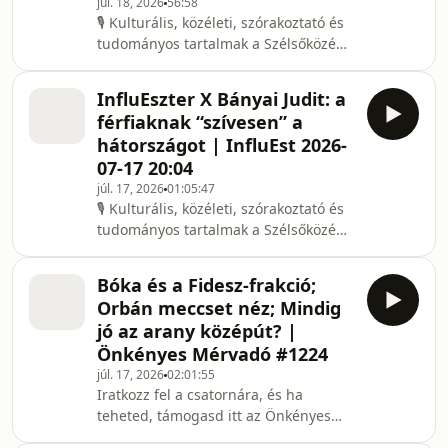
júl. 18, 2026
56:58
képviseletéhez? Csak a parlamenti
🎙️ Kulturális, közéleti, szórakoztató és
választási rendszer, vagy a teljes
tudományos tartalmak a Szélsőközép
magyar választási rendszer reformra
Podcast csatornán! Mostantól itt éred
szorul? Hogyan nézzen ki
el a következő népszerű műsorainkat:
Magyarország jövőbeli választás
InfluEszter X Bányai Judit: a
Magyar Önismeret, A Tiltott
férfiaknak “szívesen” a
Rengeteg, Minden Listája, Pi Slam
hátországot | InfluEst 2026-
klub, Arany-köpés, Keleti & Nagy
07-17 20:04
FilozófiAI, Resti. Ha nem szeretnél
júl. 17, 2026
01:05:47
lemaradni kedvenc műsorod legújabb
🎙️ Kulturális, közéleti, szórakoztató és
adásáról, és szívesen követnél további
tudományos tartalmak a Szélsőközép
hasonló tartalmakat a jövőben,
Podcast csatornán! Mostantól itt éred
iratkozz fel
el a következő népszerű műsorainkat:
Bóka és a Fidesz-frakció;
Magyar Önismeret, A Tiltott
Orbán meccset néz; Mindig
Rengeteg, Minden Listája, Pi Slam
jó az arany középút? |
klub, Arany-köpés, Keleti & Nagy
Önkényes Mérvadó #1224
FilozófiAI, Resti. Ha nem szeretnél
júl. 17, 2026
02:01:55
lemaradni kedvenc műsorod legújabb
Iratkozz fel a csatornára, és ha
adásáról, és szívesen követnél további
teheted, támogasd itt az Önkényes
hasonló tartalmakat a jövőben,
Mérvadót:https://www.donably.com/szelsokozep00:
iratkozz fel