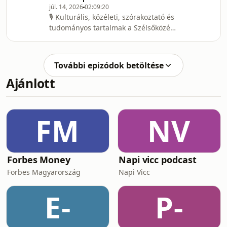
júl. 14, 2026
02:09:20
🎙️ Kulturális, közéleti, szórakoztató és
tudományos tartalmak a Szélsőközép
Podcast csatornán! Mostantól itt éred
el a következő népszerű műsorainkat:
Magyar Önismeret, A Tiltott
További epizódok betöltése
Rengeteg, Minden Listája, Pi Slam
Ajánlott
klub, Arany-köpés, Keleti & Nagy
FilozófiAI, Nyitás előtt. Ha nem
szeretnél lemaradni kedvenc műsorod
legújabb adásáról, és szívesen
FM
NV
követnél további hasonló tartalmakat
a jövőben, iratko
Forbes Money
Napi vicc podcast
Forbes Magyarország
Napi Vicc
E-
P-