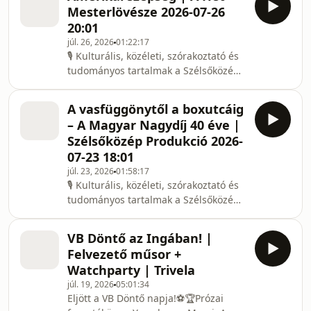
Mesterlövésze 2026-07-26
20:01
júl. 26, 2026
01:22:17
🎙️ Kulturális, közéleti, szórakoztató és
tudományos tartalmak a Szélsőközép
Podcast csatornán! Mostantól itt éred
el a következő népszerű műsorainkat:
A vasfüggönytől a boxutcáig
Magyar Önismeret, A Tiltott
– A Magyar Nagydíj 40 éve |
Rengeteg, Minden Listája, Pi Slam
Szélsőközép Produkció 2026-
klub, Arany-köpés, Keleti & Nagy
07-23 18:01
FilozófiAI, Resti. Ha nem szeretnél
júl. 23, 2026
01:58:17
lemaradni kedvenc műsorod legújabb
🎙️ Kulturális, közéleti, szórakoztató és
adásáról, és szívesen követnél további
tudományos tartalmak a Szélsőközép
hasonló tartalmakat a jövőben,
Podcast csatornán! Mostantól itt éred
iratkozz fel
el a következő népszerű műsorainkat:
VB Döntő az Ingában! |
Magyar Önismeret, A Tiltott
Felvezető műsor +
Rengeteg, Minden Listája, Pi Slam
Watchparty | Trivela
klub, Arany-köpés, Keleti & Nagy
júl. 19, 2026
05:01:34
FilozófiAI, Resti. Ha nem szeretnél
Eljött a VB Döntő napja!⚽️🏆Prózai
lemaradni kedvenc műsorod legújabb