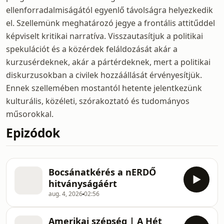
ellenforradalmiságától egyenlő távolságra helyezkedik
el. Szellemünk meghatározó jegye a frontális attitűddel
képviselt kritikai narratíva. Visszautasítjuk a politikai
spekulációt és a közérdek feláldozását akár a
kurzusérdeknek, akár a pártérdeknek, mert a politikai
diskurzusokban a civilek hozzáállását érvényesítjük.
Ennek szellemében mostantól hetente jelentkezünk
kulturális, közéleti, szórakoztató és tudományos
műsorokkal.
Epizódok
Bocsánatkérés a nERDŐ
hitványságáért
aug. 4, 2026
02:56
Amerikai szépség | A Hét