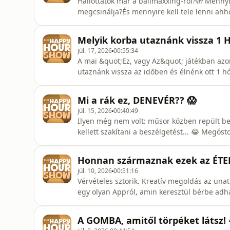
Hallottatok már a ballmaxxing-ről?🫣 Mennyir
megcsinálja?És mennyire kell tele lenni ah
magának?😶 Ti hol állítanátok ki és a legfo
kérnétek a szállítását?-----00:00:00 - Élmény
Melyik korba utaznánk vissza 1
Napfényvisszaverő űrtük
júl. 17, 2026
00:55:34
A mai &quot;Ez, vagy Az&quot; játékban azo
utaznánk vissza az időben és élnénk ott 1 
kialakult üzemanyaghiányról és azokról a var
ráolvasást végeznek, hogy jobban fogyassza
Mi a rák ez, DENEVÉR?? 😱
Taylor Swift esküvőjéről ös
júl. 15, 2026
00:40:49
Ilyen még nem volt: műsor közben repült be
kellett szakítani a beszélgetést... 😂 Megó
mindegyik után volt kellemes a szájízünk. 
technológiákról és a bírók kamerájáról is.--
Honnan származnak ezek az ÉTE
fején és újítások a V
júl. 10, 2026
00:51:16
Vérvételes sztorik. Kreatív megoldás az una
egy olyan Appról, amin keresztül bérbe adha
Te kitalálnád az összetevőkből, hogy vajon 
és az új Florida man00:01:09 - Vérvétel és a
A GOMBA, amitől törpéket látsz! 
beállóját00: