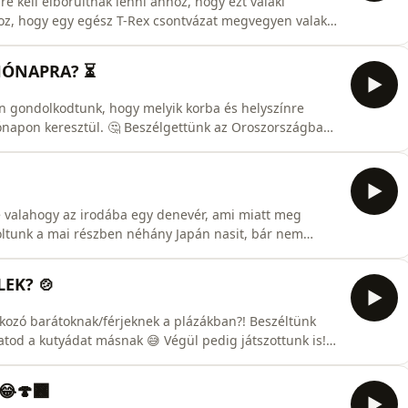
e kell elborultnak lenni ahhoz, hogy ezt valaki
hoz, hogy egy egész T-Rex csontvázat megvegyen valaki
ntosabb, hogy milyen csomagküldő szolgáltatással
ek a postán00:08:53 - Soha ne fizess előre!00:11:48 -
 HÓNAPRA? ⏳
n gondolkodtunk, hogy melyik korba és helyszínre
hónapon keresztül. 🤔 Beszélgettünk az Oroszországban
ázslókról, akik ezt a helyzetet kihasználva pénzért
nak az autók. 😂 Megemlítettük még, hogy van, aki
 valahogy az irodába egy denevér, ami miatt meg
stoltunk a mai részben néhány Japán nasit, bár nem
 Beszéltünk még a Foci Világbajnokságon használt új
---00:00:00 - Reggeli műsor ez?00:00:45 - Kamera a bírók
LEK? 🍲
tkozó barátoknak/férjeknek a plázákban?! Beszéltünk
tod a kutyádat másnak 😅 Végül pedig játszottunk is!
honnan származnak az ételek? 🧐-----00:00:00 - Bevezetés
z AI kiértékelés00:09:09 - &quot;Ellopták&quot; egy nő
🍄‍🟫