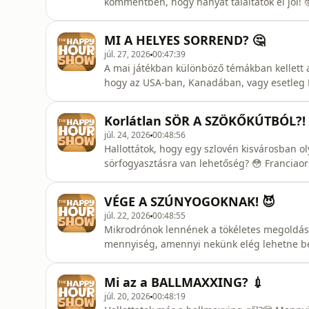
kommentben, hogy hányat találtatok el jól! 🤓 
inkább megrendezte a saját halálát, csak hog
család összeverekedett egy repülőgépen és k
MI A HELYES SORREND? 🤔
- V
júl. 27, 2026
00:47:39
A mai játékban különböző témákban kellett 
hogy az USA-ban, Kanadában, vagy esetleg
Beszéltünk az AI oktatásra gyakorolt hatásair
milyen limonádét készített a segítségével. 🤭
Korlátlan SÖR A SZÖKŐKÚTBÓL?! 
van olyan börtön, ami
júl. 24, 2026
00:48:56
Hallottátok, hogy egy szlovén kisvárosban o
sörfogyasztásra van lehetőség? 😳 Franciaors
használatát. Ide vajon mikor fog elérni ez 
hitelkártyájáról, a Tesla futóbicikliről és n
VÉGE A SZÚNYOGOKNAK! 😈
-00:00:00 - Bevez
júl. 22, 2026
00:48:55
Mikrodrónok lennének a tökéletes megoldás 
mennyiség, amennyi nekünk elég lehetne be
arról a nudista strandról, ahol az emberek
hanem rögtönzött swingerklubot is csinál a p
Mi az a BALLMAXXING? 💉
hamarosan nyíló budapesti étterméről
júl. 20, 2026
00:48:19