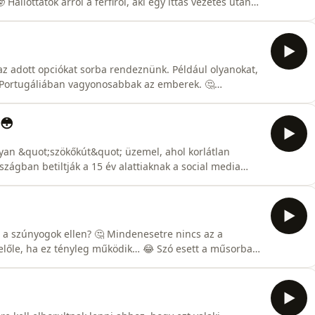
Hallottatok arról a férfiról, aki egy ittas vezetés után
y elkerülje a börtönt? És arról az incidensről, mikor 2
ényszerűségből vissza kellett fordulni? 🤔-----00:00:00
az adott opciókat sorba rendeznünk. Például olyanokat,
 Portugáliában vagyonosabbak az emberek. 🤔
ól, az egészségügyi tanácsairól és arról is, hogy Jani
 Emellett szóba került az is, hogy Izraelben állítólag
😳
lyan &quot;szökőkút&quot; üzemel, ahol korlátlan
zágban betiltják a 15 év alattiaknak a social media
a szabályozás? 🤔 Szó volt még a műsorban a Samsung új
éhány vicces és meghökkentő rendőrségi esetről is.----
a szúnyogok ellen? 🤔 Mindenesetre nincs az a
lőle, ha ez tényleg működik… 😂 Szó esett a műsorban
 nagyobb része már nemcsak meztelenül fürdőzik,
arton. 🤦🏻‍♂️ Illetve beszéltünk még Gordon Ramsay