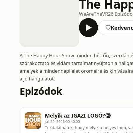
The Hap
WeAreTheVR
26 Epizódo
Kedven
A The Happy Hour Show minden hétfőn, szerdán és 
szórakoztató és vidám tartalmat nyújtson a hallg
amelyek a mindennapi élet örömeire és kihívásaira
a jó hangulatot.
Epizódok
Melyik az IGAZI LOGÓ?🧐
júl. 29, 2026
00:40:00
Ti kitalálnátok, hogy melyik a helyes logó,