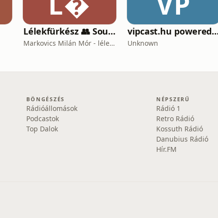
L
VP
Lélekfürkész 👥 SoulScout
vipcast.hu powered by M
Markovics Milán Mór - lélektan, tudomány, vallás, harc
Unknown
BÖNGÉSZÉS
NÉPSZERŰ
Rádióállomások
Rádió 1
Podcastok
Retro Rádió
Top Dalok
Kossuth Rádió
Danubius Rádió
Hír.FM