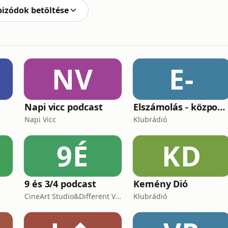
pizódok betöltése
NV
E-
Napi vicc podcast
Elszámolás - központosítás, lojalitás és a függetlenség ára
Napi Vicc
Klubrádió
9É
KD
9 és 3/4 podcast
Kemény Dió
CineArt Studio&Different View Production
Klubrádió