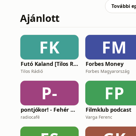
DoorDash robot nem vo
További e
Ajánlott
FK
FM
Futó Kaland [Tilos Rádió podcast]
Forbes Money
Tilos Rádió
Forbes Magyarország
P-
FP
pontjókor! - Fehér Mariannal
Filmklub podcast
radiocafé
Varga Ferenc