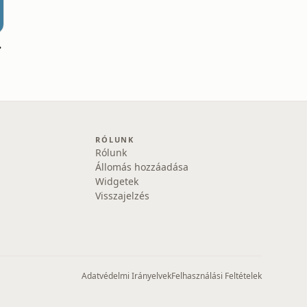
edia1
RÓLUNK
Rólunk
Állomás hozzáadása
Widgetek
Visszajelzés
Adatvédelmi Irányelvek
Felhasználási Feltételek