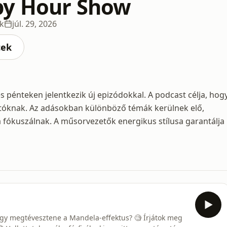
py Hour Show
k
júl. 29, 2026
cek
pénteken jelentkezik új epizódokkal. A podcast célja, hog
atóknak. Az adásokban különböző témák kerülnek elő,
 fókuszálnak. A műsorvezetők energikus stílusa garantálja
 vagy megtévesztene a Mandela-effektus? 🧐 Írjátok meg