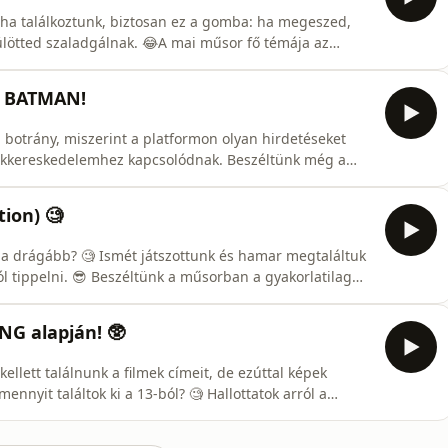
aha találkoztunk, biztosan ez a gomba: ha megeszed,
ülötted szaladgálnak. 😂A mai műsor fő témája az
ól, hogy egy nőt a &quot;hiányos&quot; öltözete miatt
is, hogy egy családot nem engedtek Kínába repülni, mert
I BATMAN!
 botrány, miszerint a platformon olyan hirdetéseket
erekkereskedelemhez kapcsolódnak. Beszéltünk még a
ztott oszlopokhoz. Te hallottál arról a futóversenyről,
malájában? És arról, hogy magyar siker is volt ezen az
ion) 🧐
 a drágább? 🧐 Ismét játszottunk és hamar megtaláltuk
jól tippelni. 😎 Beszéltünk a műsorban a gyakorlatilag
atról is. Szó esett arról a scammerről is, akit nem elég,
e még börtönt is kapott érte. 🫣-----00:00:00 -
NG alapján! 🥸
kellett találnunk a filmek címeit, de ezúttal képek
ennyit találtok ki a 13-ból? 🧐 Hallottatok arról a
tkozta Harry Kane-t a Ghána elleni meccs előtt? És
zt az átkot? 🙈 Szó volt még arról is, hogy egy