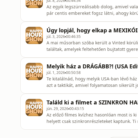
júl. 8, 2026
00:44:54
Az egyik legszürreálisabb dolog, amivel val
pár centis embereket fogsz látni, ahogy kör
utazás volt, így szó esett többek között arr
nem engedtek fel a repülőre, illetve arról 
Úgy lopjál, hogy elkap a MEXIKÓ
nem hitték el, ho
júl. 3, 2026
00:46:35
A mai műsorban szóba került a Vinted körüli
találtak, amelyek feltehetően bujtatott gy
mexikói Batman-ről, aki motortolvajokat ragas
ami többszáz kilométeren keresztül tart a Hi
Melyik ház a DRÁGÁBB?! (USA Edit
extrém verse
júl. 1, 2026
00:50:58
Te kitalálnád, hogy melyik USA-ban lévő ház
azt a taktikát, amivel folyamatosan sikerült 
már kibírhatatlan melegről és a klímahasznál
hogy 3 nap után kirúgtak a scammer cégtől, d
Találd ki a filmet a SZINKRON HA
Forróság, kl
jún. 29, 2026
00:43:15
Az előző filmes kvízhez hasonlóan most is ki 
helyett csak szinkronrészleteket kaptunk. Ti m
ghánai &quot;boszorkányról&quot;, aki megá
arról, hogy Uri Geller megpróbálta kivédeni e