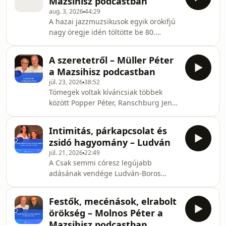
Mazsihisz podcastban
kommunikációs munkatársa beszélget
aug. 3, 2026
44:29
arról, hogyan születnek életünk
A hazai jazzmuzsikusok egyik örökifjú
legfontosabb döntései, és mi segít
nagy öregje idén töltötte be 80.
akkor, amikor úgy érezzük,
életévét. Korát meghazudtoló
elakadtunk. A beszélgetés
energiával, tempóval és vitalitással,
középpontjában azok a helyzetek
A szeretetről – Müller Péter
továbbá bölcsességgel reflektál
állnak, amikor bizonytalanság,
a Mazsihisz podcastban
világunkra. Generációkat tanított a
csalódás vagy v
júl. 23, 2026
38:52
jazzéneklés mesterségére. Tanárként
Tömegek voltak kíváncsiak többek
és előadóművészként is árad belőle az
között Popper Péter, Ranschburg Jenő,
életszeretet. Gonda János és Shabu
Vekerdy Tamás, vagy éppen a hazai
Shabu. Hangszálak és adrenalin.
spirituális irodalom mestereként
Szívizomgyulladás és scat. Milyen
Intimitás, párkapcsolat és
számontartott Müller Péter
családi titkok övez
zsidó hagyomány – Ludván
gondolataira, akinek pontosan két
júl. 21, 2026
22:49
évtizede jelent meg a Szeretetkönyv
A Csak semmi córesz legújabb
című hiánypótló műve. A saját
adásának vendége Ludván-Boros
magunk megismerése, a
Izabella mentálhigiénés szakember,
szeretetkapcsolatok, és a harmónia
párkapcsolati és szexológus
iránti belső igényünk, ha lehet, még
Festők, mecénások, elrabolt
tanácsadó. Zucker-Kertész Lillával
intenzívebbé vált az elmúlt húsz év
örökség – Molnos Péter a
többek között arról beszélgetnek,
alatt
Mazsihisz podcastban