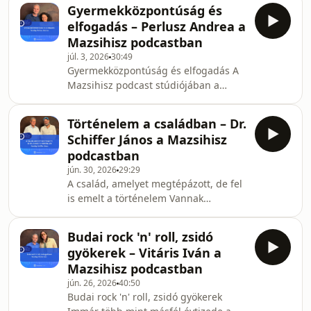
Dávid beszélgetett arról, miért
induló projek
Gyermekközpontúság és
fordulunk egyre nagyobb
elfogadás – Perlusz Andrea a
érdeklődéssel saját családunk múltja
Mazsihisz podcastban
felé, milyen dokumentumok
júl. 3, 2026
30:49
segíthetnek az ősök és rokonok
Gyermekközpontúság és elfogadás A
felkutatásában, és hogyan válhat a
Mazsihisz podcast stúdiójában a
családfakutatás személyes élményből
Bárczi Gusztáv Emlékéremmel frissen
közösségi emlékezetté. Az utóbbi
kitüntetett Perlusz Andrea
évtizedben nemcsak Magyarországon,
Történelem a családban – Dr.
gyógypedagógussal, az ELTE főiskolai
hanem v
Schiffer János a Mazsihisz
tanárával Singer Dávid beszélgetett
podcastban
gyermekközpontúságról, inkluzív
jún. 30, 2026
29:29
oktatásról, neurodiverzitásról és arról,
A család, amelyet megtépázott, de fel
miért fontos mindez egy
is emelt a történelem Vannak
egészségesebb, érzékenyebb
családok, amelyeknek történetében
társadalom szempontjából. A
szinte az egész XX. század benne van:
gyógypedagógia azon hivatások
Budai rock 'n' roll, zsidó
üldöztetés és felemelkedés, közéleti
egyike, amelyet
gyökerek – Vitáris Iván a
szerepvállalás és meghurcoltatás,
Mazsihisz podcastban
ellenállás, kitelepítés, politikai
jún. 26, 2026
40:50
felelősség és személyes veszteség. Dr.
Budai rock 'n' roll, zsidó gyökerek
Schiffer János családjának története