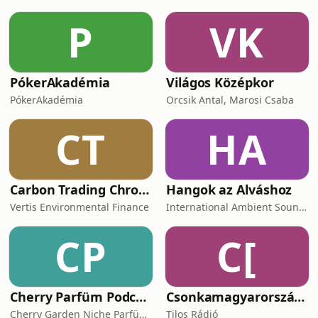
lényegében eltűnt a médiából. Egy
véletlen esemény kapcsán ismerte
P
VK
meg zsidó gyökereit, melyek addig a
hallgatás fátyla mög
PókerAkadémia
Világos Középkor
PókerAkadémia
Orcsik Antal, Marosi Csaba
CT
HA
Carbon Trading Chronicles
Hangok az Alváshoz
Vertis Environmental Finance
International Ambient Sounds
CP
C[
Cherry Parfüm Podcast
Csonkamagyarország [Tilos Rádió podcast]
Cherry Garden Niche Parfüméria
Tilos Rádió