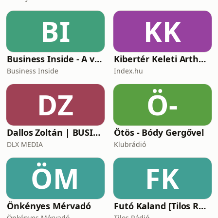
BI
KK
Business Inside - A vállalkozók pszichológiája
Kibertér Keleti Arthurral
Business Inside
Index.hu
DZ
Ö-
Dallos Zoltán | BUSINESS
Ötös - Bódy Gergővel
DLX MEDIA
Klubrádió
ÖM
FK
Önkényes Mérvadó
Futó Kaland [Tilos Rádió podcast]
Önkényes Mérvadó
Tilos Rádió