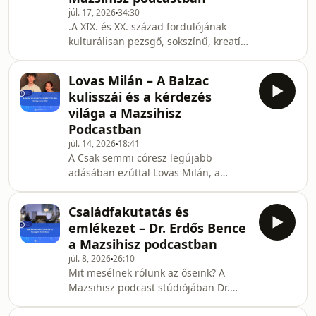
hogyan hat a kötődés, a
júl. 17, 2026
34:30
kommunikáció, a határok és az
.A XIX. és XX. század fordulójának
intimitás a kapcsolatainkra. Szó esik
kulturálisan pezsgő, sokszínű, kreatív
arról, hogyan őrizhető meg a közelség
Budapestje nemcsak a tudomány, az
hosszú távon, mikor érdemes
irodalom, vagy a zene kapcsán, de a
segítséget kérni, és van-e olyan pont,
Lovas Milán – A Balzac
képzőművészetek felvirágoztatásának
ahonnan már
kulisszái és a kérdezés
terén is partnerre lelt az akkori
világa a Mazsihisz
magyar nagypolgárságot döntően
Podcastban
jelentő zsidó közösségben. A
júl. 14, 2026
18:41
Mazsihisz podcast stúdiójában
A Csak semmi córesz legújabb
Molnos Péter művészettörténésszel
adásában ezúttal Lovas Milán, a
Singer Dávid beszélgetett a modern
Balzac riportere és a Mazsihisz videós
magyar festészet és a zsidó
tartalmainak egyik arca ül a mikrofon
Családfakutatás és
másik oldalán – vagyis most nem ő
emlékezet – Dr. Erdős Bence
kérdez, hanem Zucker-Kertész Lilla, a
a Mazsihisz podcastban
Mazsihisz kommunikációs munkatársa
júl. 8, 2026
26:10
kérdezi. A beszélgetés a Balzac
Mit mesélnek rólunk az őseink? A
világába enged betekintést: hogyan
Mazsihisz podcast stúdiójában Dr.
áll össze egy fiatal videós-riporteri
Erdős Bence családfakutatóval Singer
csapat, milyen út vezet egy hobbinak