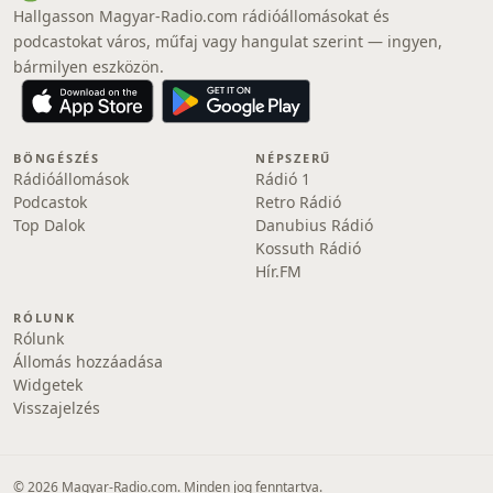
Hallgasson Magyar-Radio.com rádióállomásokat és
podcastokat város, műfaj vagy hangulat szerint — ingyen,
bármilyen eszközön.
BÖNGÉSZÉS
NÉPSZERŰ
Rádióállomások
Rádió 1
Podcastok
Retro Rádió
Top Dalok
Danubius Rádió
Kossuth Rádió
Hír.FM
RÓLUNK
Rólunk
Állomás hozzáadása
Widgetek
Visszajelzés
© 2026 Magyar-Radio.com. Minden jog fenntartva.