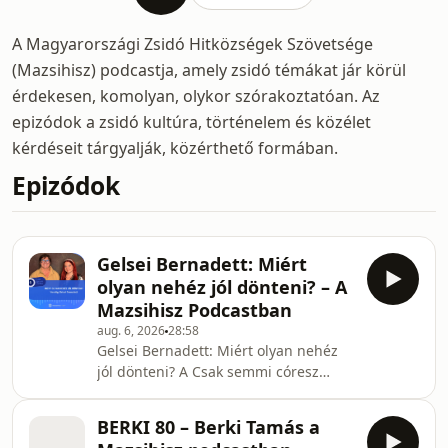
A Magyarországi Zsidó Hitközségek Szövetsége
(Mazsihisz) podcastja, amely zsidó témákat jár körül
érdekesen, komolyan, olykor szórakoztatóan. Az
epizódok a zsidó kultúra, történelem és közélet
kérdéseit tárgyalják, közérthető formában.
Epizódok
Gelsei Bernadett: Miért
olyan nehéz jól dönteni? – A
Mazsihisz Podcastban
aug. 6, 2026
28:58
Gelsei Bernadett: Miért olyan nehéz
jól dönteni? A Csak semmi córesz
legújabb adásának vendége Gelsei
Bernadett döntésmentor, akivel
BERKI 80 – Berki Tamás a
Zucker-Kertész Lilla, a Mazsihisz