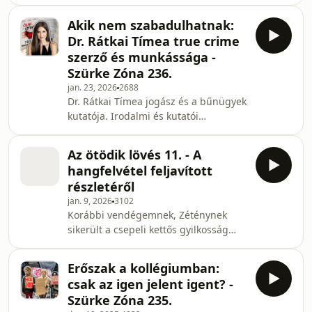
életünkre az AI modellek jelenléte,
Telegramon! Elérhetőségeink:
milyen irányba tart ez a technológia
Instagram: ⁠⁠⁠⁠https://www.⁠⁠⁠⁠⁠⁠⁠⁠instagram⁠⁠⁠⁠⁠⁠⁠⁠.
Akik nem szabadulhatnak:
és hogy milyen veszélyeket rejthet az
Dr. Rátkai Tímea true crime
AI-tól való függés. True Crime
szerző és munkássága -
Találkozó (2026.03.28.):
Szürke Zóna 236.
https://www.tixa.hu/magyar-true-
jan. 23, 2026
2688
crime-talalkozo-20260328 Csatlakozz a
Dr. Rátkai Tímea jogász és a bűnügyek
⁠⁠⁠Szürke Zóna Kibeszélőhöz⁠⁠⁠
kutatója. Irodalmi és kutatói
Telegramon! Elérhetőségeink:
munkássága jelenleg a tényleges
Instagram: ⁠⁠⁠https://ww
életfogytiglani börtönbüntetésüket
Az ötödik lövés 11. - A
töltő elítéltekben merül ki. Készített
hangfelvétel feljavított
közvéleménykutatást a Mediánnal
részletéről
arról, mennyire ismerik az emberek
jan. 9, 2026
3102
ezt a jogintézményt és mit várnának
Korábbi vendégemnek, Zéténynek
tőle, illetve milyenek 40 év után a
sikerült a csepeli kettős gyilkosság
reintegrációs esélyek. Közben könyvet
hangfelvételének egyik részletét
is írt a romonyai kettős gyilkosságról
értelmezhetővé tenni. Ezt jártuk
"Ölni ér
Erőszak a kollégiumban:
körbe, illetve kitértünk a True Crime
csak az igen jelent igent? -
hazai fejleményeire. True Crime
Szürke Zóna 235.
Találkozó (2026.03.28.):