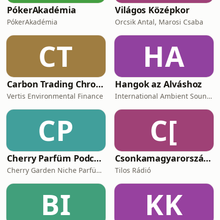
PókerAkadémia
Világos Középkor
PókerAkadémia
Orcsik Antal, Marosi Csaba
CT
HA
Carbon Trading Chronicles
Hangok az Alváshoz
Vertis Environmental Finance
International Ambient Sounds
CP
C[
Cherry Parfüm Podcast
Csonkamagyarország [Tilos Rádió podcast]
Cherry Garden Niche Parfüméria
Tilos Rádió
BI
KK