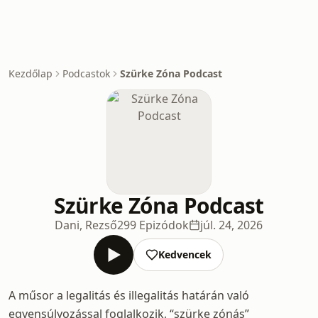
Kezdőlap
Podcastok
Szürke Zóna Podcast
Szürke Zóna Podcast
Dani, Rezső
299 Epizódok
júl. 24, 2026
Kedvencek
A műsor a legalitás és illegalitás határán való
egyensúlyozással foglalkozik, “szürke zónás”