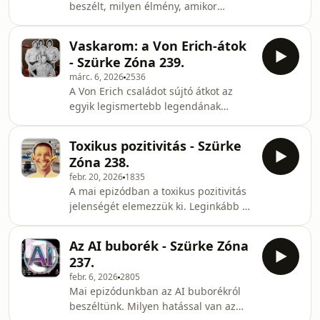
beszélt, milyen élmény, amikor
megfizetnie. Csatlakozz a ⁠⁠⁠⁠⁠⁠⁠Szürke Zóna
polgári peres eljárásban a bíróság elé
Kibeszélőhöz⁠⁠⁠⁠⁠⁠⁠ Telegramon!
citálják az embert. Kitért arra, milyen
Elérhetőségeink: Instagram:
Vaskarom: a Von Erich-átok
viszonyok jellemzőek első fokon,
- Szürke Zóna 239.
illetve mire kell számítania annak, akit
márc. 6, 2026
2536
személyiségi alapokon felelősségre
A Von Erich családot sújtó átkot az
akarnak vonni. Csatlakozz a ⁠⁠⁠⁠⁠⁠Szürke
egyik legismertebb legendának
Zóna Kibeszélőhöz⁠⁠⁠⁠⁠⁠ Telegramon!
tartják a díjbirkózás világában. Erről
Elérhetőségeink: Instagram:
beszéltünk az adásban. Csatlakozz a
⁠⁠⁠⁠⁠⁠https://www.⁠⁠⁠⁠⁠⁠⁠⁠⁠⁠⁠⁠instagram
Toxikus pozitivitás - Szürke
⁠⁠⁠⁠⁠Szürke Zóna Kibeszélőhöz⁠⁠⁠⁠⁠
Zóna 238.
Telegramon! Elérhetőségeink:
febr. 20, 2026
1835
Instagram:
A mai epizódban a toxikus pozitivitás
⁠⁠⁠⁠⁠https://www.⁠⁠⁠⁠⁠⁠⁠⁠⁠⁠instagram⁠⁠⁠⁠⁠⁠⁠⁠⁠⁠.com/szurkezonapodcast/⁠⁠⁠⁠⁠
jelenségét elemezzük ki. Leginkább a
E-mail:
munkahelyen érhető tetten, de akár
⁠⁠⁠⁠⁠szurkezonapodcast@gmail.com⁠⁠⁠⁠
baráti kapcsolatokban vagy
Patreon:
Az AI buborék - Szürke Zóna
párkapcsolatban is megjelenhet. True
⁠⁠⁠⁠⁠https://www.patreon.com/szurkezonapodcast
237.
Crime Találkozó (2026.03.28.):
febr. 6, 2026
2805
https://www.tixa.hu/magyar-true-
Mai epizódunkban az AI buborékról
crime-talalkozo-20260328 Csatlakozz a
beszéltünk. Milyen hatással van az
⁠⁠⁠⁠Szürke Zóna Kibeszélőhöz⁠⁠⁠⁠