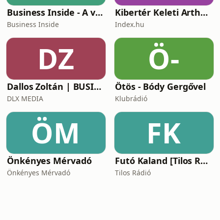
Business Inside - A vállalkozók pszichológiája
Kibertér Keleti Arthurral
Business Inside
Index.hu
DZ
Ö-
Dallos Zoltán | BUSINESS
Ötös - Bódy Gergővel
DLX MEDIA
Klubrádió
ÖM
FK
Önkényes Mérvadó
Futó Kaland [Tilos Rádió podcast]
Önkényes Mérvadó
Tilos Rádió