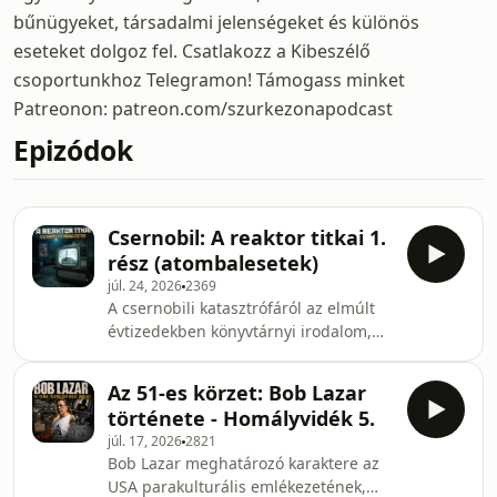
bűnügyeket, társadalmi jelenségeket és különös
eseteket dolgoz fel. Csatlakozz a Kibeszélő
csoportunkhoz Telegramon! Támogass minket
Patreonon: patreon.com/szurkezonapodcast
Epizódok
Csernobil: A reaktor titkai 1.
rész (atombalesetek)
júl. 24, 2026
2369
A csernobili katasztrófáról az elmúlt
évtizedekben könyvtárnyi irodalom,
dokumentumfilm és játékosított
dráma született, Csernobil emléke az
Az 51-es körzet: Bob Lazar
átlagember tudatában mégis sokszor
története - Homályvidék 5.
megmaradt egyfajta misztikus,
júl. 17, 2026
2821
megfoghatatlan és babonákkal terhelt
Bob Lazar meghatározó karaktere az
tabunak. 1986. április 26-án, alig
USA parakulturális emlékezetének,
valamivel hajnali egy óra után