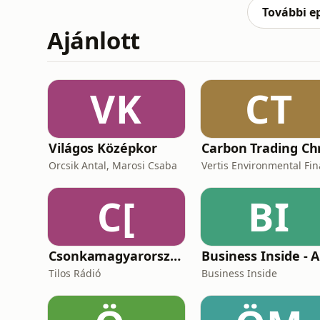
További e
Ajánlott
VK
CT
Világos Középkor
Orcsik Antal, Marosi Csaba
C[
BI
Csonkamagyarország [Tilos Rádió podcast]
Tilos Rádió
Business Inside