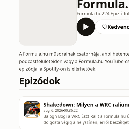
Formula
Formula.hu
224 Epizódo
Kedven
A Formula.hu műsorainak csatornája, ahol hetent
podcastfelületeiden vagy a Formula.hu YouTube-cs
epizódjai a Spotify-on is elérhetőek.
Epizódok
Shakedown: Milyen a WRC raliünn
aug. 6, 2026
00:36:22
Balogh Bogi a WRC Észt Ralit a Formula.hu új
dolgozta végig a helyszínen, erről beszélg
legfrissebb adásában.