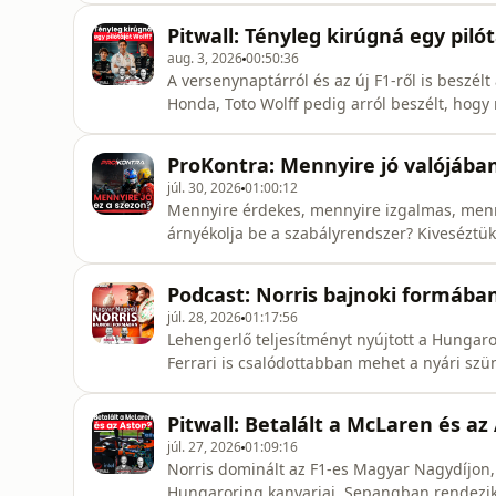
Pitwall: Tényleg kirúgná egy pilót
aug. 3, 2026
00:50:36
A versenynaptárról és az új F1-ről is beszélt
Honda, Toto Wolff pedig arról beszélt, hogy 
sztorijai a Pitwallban!
ProKontra: Mennyire jó valójában 
júl. 30, 2026
01:00:12
Mennyire érdekes, mennyire izgalmas, menny
árnyékolja be a szabályrendszer? Kiveséztük 
helyenként azért vitáztunk is egy kicsit…
Podcast: Norris bajnoki formába
júl. 28, 2026
01:17:56
Lehengerlő teljesítményt nyújtott a Hungar
Ferrari is csalódottabban mehet a nyári szü
Mészáros Sándortól és Gobodics Tamástól.
Pitwall: Betalált a McLaren és az
júl. 27, 2026
01:09:16
Norris dominált az F1-es Magyar Nagydíjon, 
Hungaroring kanyarjai, Sepangban rendezik a