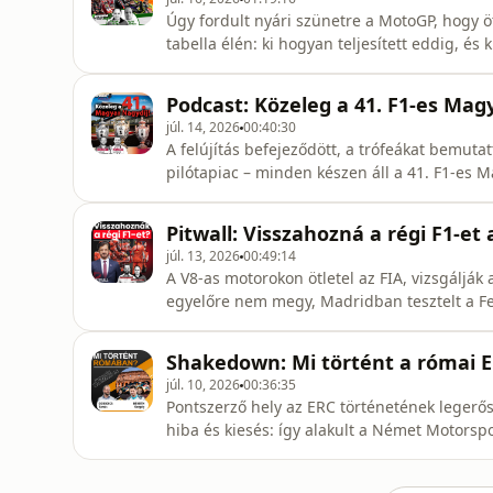
Úgy fordult nyári szünetre a MotoGP, hogy ö
tabella élén: ki hogyan teljesített eddig, és 
Podcast: Közeleg a 41. F1-es Mag
júl. 14, 2026
00:40:30
A felújítás befejeződött, a trófeákat bemuta
pilótapiac – minden készen áll a 41. F1-es 
Mogyoród környéki dombokat, úgyhogy legfő
Nagydíjra! Mai adásunkban többek között a fe
Pitwall: Visszahozná a régi F1-et 
kanyarokról beszélge
júl. 13, 2026
00:49:14
A V8-as motorokon ötletel az FIA, vizsgálják
egyelőre nem megy, Madridban tesztelt a Ferr
Shakedown: Mi történt a római 
júl. 10, 2026
00:36:35
Pontszerző hely az ERC történetének leger
hiba és kiesés: így alakult a Német Motorsp
Shakedownban Németh Gergely.