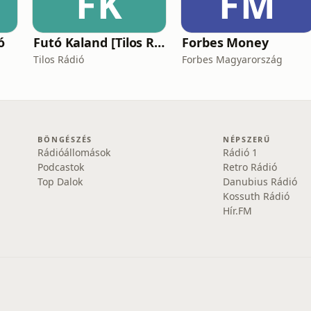
FK
FM
ó
Futó Kaland [Tilos Rádió podcast]
Forbes Money
Tilos Rádió
Forbes Magyarország
BÖNGÉSZÉS
NÉPSZERŰ
Rádióállomások
Rádió 1
Podcastok
Retro Rádió
Top Dalok
Danubius Rádió
Kossuth Rádió
Hír.FM