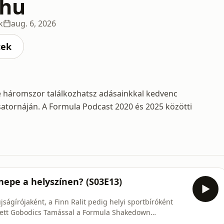
.hu
k
aug. 6, 2026
cek
e háromszor találkozhatsz adásainkkal kedvenc
atornáján. A Formula Podcast 2020 és 2025 közötti
epe a helyszínen? (S03E13)
ságírójaként, a Finn Ralit pedig helyi sportbíróként
etett Gobodics Tamással a Formula Shakedown