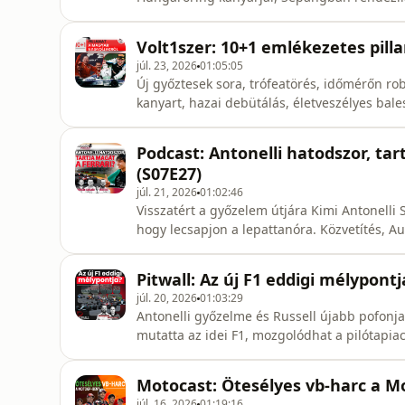
elmúlt hét hírei a Pitwallban.
Volt1szer: 10+1 emlékezetes pill
júl. 23, 2026
01:05:05
Új győztesek sora, trófeatörés, időmérőn 
kanyart, hazai debütálás, életveszélyes ba
múltidéző műsorunkban ezúttal az F1-es M
momentumait elevenítettük fel.
Podcast: Antonelli hatodszor, tar
(S07E27)
júl. 21, 2026
01:02:46
Visszatért a győzelem útjára Kimi Antonelli S
hogy lecsapjon a lepattanóra. Közvetítés, Au
pusmorgások, és a hétvége pontozása: a For
Gobodics Tamás, megspékelve Mészáros Sánd
Pitwall: Az új F1 eddigi mélypontj
júl. 20, 2026
01:03:29
Antonelli győzelme és Russell újabb pofonj
mutatta az idei F1, mozgolódhat a pilótapiac,
Motocast: Ötesélyes vb-harc a M
júl. 16, 2026
01:19:16