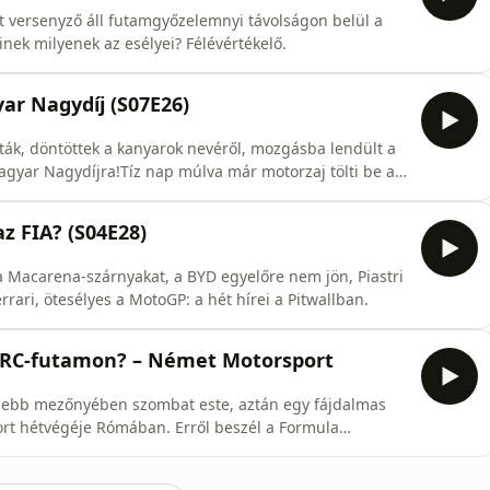
t versenyző áll futamgyőzelemnyi távolságon belül a
kinek milyenek az esélyei? Félévértékelő.
yar Nagydíj (S07E26)
tták, döntöttek a kanyarok nevéről, mozgásba lendült a
Magyar Nagydíjra!Tíz nap múlva már motorzaj tölti be a
bb ideje elkezdeni ráhangolódni a 41. F1-es Magyar
lújításról, a trófeákról és a végre elnevezett
az FIA? (S04E28)
 a Macarena-szárnyakat, a BYD egyelőre nem jön, Piastri
ari, ötesélyes a MotoGP: a hét hírei a Pitwallban.
ERC-futamon? – Német Motorsport
ősebb mezőnyében szombat este, aztán egy fájdalmas
ort hétvégéje Rómában. Erről beszél a Formula