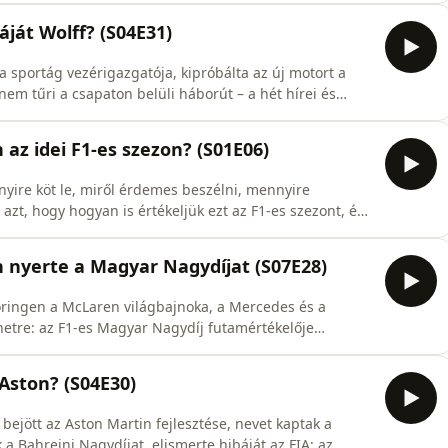
áját Wolff? (S04E31)
 a sportág vezérigazgatója, kipróbálta az új motort a
nem tűri a csapaton belüli háborút – a hét hírei és
az idei F1-es szezon? (S01E06)
ire köt le, miről érdemes beszélni, mennyire
azt, hogy hogyan is értékeljük ezt az F1-es szezont, és
n nyerte a Magyar Nagydíjat (S07E28)
oringen a McLaren világbajnoka, a Mercedes és a
netre: az F1-es Magyar Nagydíj futamértékelője
 Aston? (S04E30)
bejött az Aston Martin fejlesztése, nevet kaptak a
 Bahreini Nagydíjat, elismerte hibáját az FIA: az