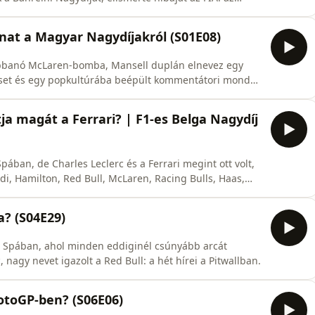
anat a Magyar Nagydíjakról (S01E08)
robbanó McLaren-bomba, Mansell duplán elnevez egy
leset és egy popkultúrába beépült kommentátori mondat:
agyar Nagydíjak történetének legemlékezetesebb
tja magát a Ferrari? | F1-es Belga Nagydíj
pában, de Charles Leclerc és a Ferrari megint ott volt,
di, Hamilton, Red Bull, McLaren, Racing Bulls, Haas,
mula Podcast futamértékelőjében Gellérfi Gergő és
or helyszíni információival.
a? (S04E29)
a Spában, ahol minden eddiginél csúnyább arcát
 nagy nevet igazolt a Red Bull: a hét hírei a Pitwallban.
otoGP-ben? (S06E06)