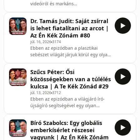
videóiról és markáns
vegyszermentes biogazdálkodás
véleményformálásáról ismert
kulisszatitkaiba, miközben Béla rendkí
tartalomgyártó, Fancsikai Eszter mesél
Dr. Tamás Judit: Saját zsírral
arról, mit jelent számára az elméleti
is lehet fiatalítani az arcot |
feminizmus, és hogyan igyekszik
Az Én Kék Zónám #80
platformjaival minden nőt képviselni.
júl. 16, 2026
3174
Nyíltan vállalja a múltját és a
Ebben az epizódban a plasztikai
testképével vívott csatáit: beszél a
sebészet világát járjuk körül egy olyan
gyerekkori túlsúlyáról, a hullámzó
szakember szemüvegén keresztül, aki
fogyások időszakáról, és arról a belső
számára a munkája tényleg hivatás és
elégedetlenségről, amely m
Szűcs Péter: Ősi
egyúttal komoly felelősségvállalás. Dr.
közösségekben van a túlélés
Tamás Judit plasztikai sebész,
kulcsa | A Te Kék Zónád #29
onkoplasztikai sebész, a Dr. Rose
júl. 13, 2026
3712
specialistája segítségével
Ebben az epizódban a világjáró író-
feltérképezzük, hogyan válasszunk
újságíró segítségével egy olyan
szakembert, és mi a különbség a
utazásra indulunk, amely egyszerre
valódi igények és a testképzavarok
vezet el minket a Föld legizoláltabb
kezelése között. A bes
Bíró Szabolcs: Egy globális
pontjaira és a saját lelkünk
emberkísérlet részesei
legmélyebb rétegeibe. Szűcs Péter
vagyunk | Az Én Kék Zónám
őszintén mesél arról, hogyan tanulta