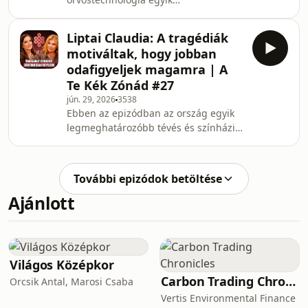
szorongás drasztikus súlyvesztéshez.
legizgalmasabb és leginkább növekvő
Soma megosztja a nézőkkel, h
területét, a lágylézer-terápiát járjuk
Liptai Claudia: A tragédiák
körbe. Rózsa Tamás segítségével
motiváltak, hogy jobban
megértjük, hogyan vált az egykor
odafigyeljek magamra | A
kizárólag klinikákon elérhető orvosi
Te Kék Zónád #27
lézertechnológia biztonságos, otthon
jún. 29, 2026
3538
is alkalmazható eszközzé. A
Ebben az epizódban az ország egyik
beszélgetés során tiszta képet kapunk
legmeghatározóbb tévés és színházi
a lágylézer sajátosságairól, a
egyéniségét ismerhetjük meg egy
klasszikus magyar innovációként
rendkívül érett, reflexív és őszinte
ismert
beszélgetésben. Liptai Claudia nyíltan
További epizódok betöltése
mesél arról, hogy az 50. életév
Ajánlott
betöltése hogyan vált valódi
mérföldkővé az életében. Szó esik a
maximalizmusáról, az alkotóvágyáról,
arról, hogy lételeme a valódi
produktum létrehozása, miközben
Világos Középkor
nem rejti véka alá azt sem
Carbon Trading Chronicles
Orcsik Antal, Marosi Csaba
Vertis Environmental Finance