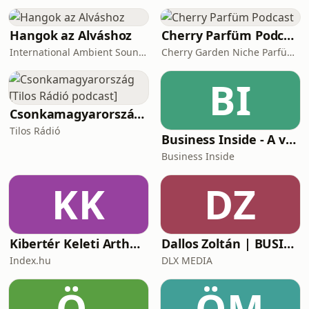
Hangok az Alváshoz
Cherry Parfüm Podcast
International Ambient Sounds
Cherry Garden Niche Parfüméria
BI
Csonkamagyarország [Tilos Rádió podcast]
Tilos Rádió
Business Inside - A vállalkozók pszichológiája
Business Inside
KK
DZ
Kibertér Keleti Arthurral
Dallos Zoltán | BUSINESS
Index.hu
DLX MEDIA
Ö-
ÖM