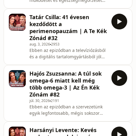
működését és egészségmegőrzését
járjuk körül egy olyan szakember
segítségével, aki a klinikai
Tatár Csilla: 41 évesen
tapasztalatot a közvetlen, érthető
kezdődött a
kommunikációval ötvözi. Dr. Málik
perimenopauzám | A Te Kék
Viktor urológus, a Dr. Rose
Zónád #32
specialistája segítségével lebontjuk
aug. 3, 2026
2953
azokat a tabukat, amelyek miatt sokan
Ebben az epizódban a televíziózásból
későn fordulnak orvoshoz. A
és a digitális tartalomgyártásból jól
beszélgetés első felében a
ismert műsorvezetőt egy rendkívül
vesekövesség témáját járjuk körül:
tudatos, nyitott és hiteles oldaláról
megtudh
Hajós Zsuzsanna: A túl sok
ismerhetjük meg. Tatár Csilla mesél
omega-6 miatt kell még
arról az útról, amely elvezette őt a
több omega-3 | Az Én Kék
saját teste működésének mélyebb
Zónám #82
megértéséhez. Szó esik a rendszeres
júl. 30, 2026
2191
mozgás iránti szeretetéről, a szülés
Ebben az epizódban a szervezetünk
után megélt betegség
egyik legfontosabb, mégis sokszor
tapasztalatairól, és arról a belső
hiányos alapanyagát, az omega-3
felismerésről, hogy
zsírsavakat járjuk körül. Hajós
Harsányi Levente: Kevés
Zsuzsanna ökotoxikológus,