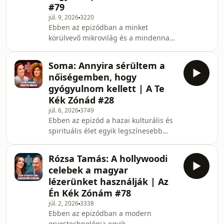
#79
meg elengedni a félelmeit, hogyan
júl. 9, 2026
3220
élte meg a felé áradó bizalmat. A
Ebben az epizódban a minket
beszélgetés során bejárjuk a Húsvét-
körülvevő mikrovilág és a mindennapi
szigetek misztikus tájait és Mongólia
vegyületek mögé nézünk egy
végtelen sztyeppéit
szakember szemével. Bíró Szabolcs
Soma: Annyira sérültem a
vegyészmérnök segítségével
nőiségemben, hogy
megértjük, hogy a modern világban
gyógyulnom kellett | A Te
létező több százmillió vegyület közül
Kék Zónád #28
melyek azok, amelyek észrevétlenül
júl. 6, 2026
3749
szivárognak be a háztartásainkba. Szó
Ebben az epizód a hazai kulturális és
esik a tömeges ipari termelés globális
spirituális élet egyik legszínesebb
hatásairól, a műanyagok kiváltásának
egyéniségével készült. Soma
valós alternatíváiról, és
Mamagésa mesél arról az
Rózsa Tamás: A hollywoodi
életszakaszról, amikor megtanult
celebek a magyar
nemet mondani, és meghúzni a saját
lézerünket használják | Az
határait. Szóba kerülnek a múlt sebei
Én Kék Zónám #78
is, hogyan sérült korábban a
júl. 2, 2026
3338
nőiességében, és miként vezetett a fel
Ebben az epizódban a modern
nem dolgozott belső feszültség és
orvostechnológia egyik