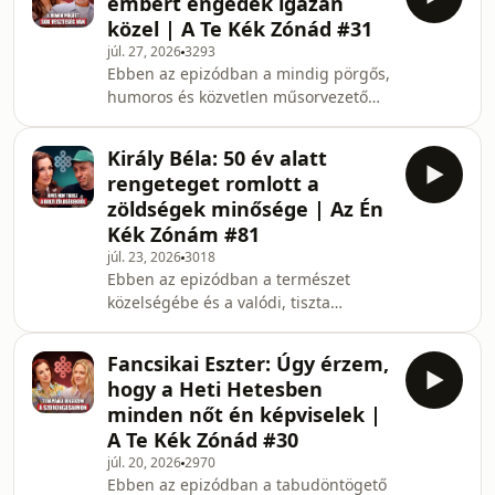
embert engedek igazán
neurobiológiai kutató segítségével
közel | A Te Kék Zónád #31
megértjük, miért küzd a modern
júl. 27, 2026
3293
társadalom jelentős része krónikus
Ebben az epizódban a mindig pörgős,
omega-3 hiánnyal, és melyek azok az
humoros és közvetlen műsorvezető
elsődleges, tiszta források,
egy sokkal mélyebb oldalát
amelyekből hatékonyan pótolhatjuk
ismerhetjük meg. Harsányi Levente
ezt az esszenciális zsírsavat.
Király Béla: 50 év alatt
őszintén mesél arról a belső fejlődési
Zsuzsanna r
rengeteget romlott a
útról, amely során megtanulta, hogy a
zöldségek minősége | Az Én
boldogságát ne a külső
Kék Zónám #81
körülményektől tegye függővé, hanem
júl. 23, 2026
3018
a saját belső erőforrásaiból
Ebben az epizódban a természet
táplálkozzon. A beszélgetés során
közelségébe és a valódi, tiszta
Levente nyíltan beszél a gyerekkori
élelmiszerek világába kalauzol el
traumák feldolgozásáról, a magánéle
minket vendégünk. Király Béla
Fancsikai Eszter: Úgy érzem,
megosztja inspiráló történetét arról,
hogy a Heti Hetesben
hogyan talált rá a kertészkedésre, és
minden nőt én képviselek |
miért vallja azt, hogy a földdel való
A Te Kék Zónád #30
munka egy soha véget nem érő
júl. 20, 2026
2970
tanulási folyamat. A beszélgetés
Ebben az epizódban a tabudöntögető
során bepillantást nyerünk a