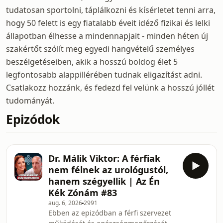
tudatosan sportolni, táplálkozni és kísérletet tenni arra,
hogy 50 felett is egy fiatalabb éveit idéző fizikai és lelki
állapotban élhesse a mindennapjait - minden héten új
szakértőt szólít meg egyedi hangvételű személyes
beszélgetéseiben, akik a hosszú boldog élet 5
legfontosabb alappillérében tudnak eligazítást adni.
Csatlakozz hozzánk, és fedezd fel velünk a hosszú jóllét
tudományát.
Epizódok
Dr. Málik Viktor: A férfiak
nem félnek az urológustól,
hanem szégyellik | Az Én
Kék Zónám #83
aug. 6, 2026
2991
Ebben az epizódban a férfi szervezet