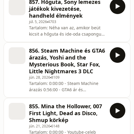
857. Hőguta, Sony lemezes
izgalmak (Tower Wizard, Cast n Chill,
játékok kivezetése,
Scritchy Scratchy) 1:31:40 - Sinking
handheld élmények
City 2 demo -- Hasznos linkek: 🤑
júl. 5, 2026
4703
Patreon oldalunk🤑 X (ex-Twitter):
Tartalom: Néha van az, amikor beüt
Zephyr Bluesky: Warhawk 💬Telegram
kicsit a hőguta és ide-oda csapongunk
csatornánk💬 🎮Discord szerverünk🎮
a témák között néha nyafogva, néha
📅Játékmegjelenés naptár📅
ujjongva - na ez a felvétel is ilyen. Az
Támogatóink: Ádám,
856. Steam Machine és GTA6
aktuális klímakatasztrófától indulva, a
árazás, Yoshi and the
Sony nem túl váratlan, de annál
Mysterious Book, Star Fox,
komolyabb "lemezes játék" döntésén,
Little Nightmares 3 DLC
valamint a gaming iparág úgy
jún. 28, 2026
8109
általában vett szörnyűséges helyzetén
Tartalom: 0:00:00 - Steam Machine
keresztül beszéltünk mindenről, még
árazás 0:56:00 - GTA6 ár és
egy kis handheld rajongás is belefért
előrendelés 1:29:25 - Yoshi and the
a
Mysterious Book 1:48:00 - Star Fox
855. Mina the Hollower, 007
(első élmények) 2:01:35 - Little
First Light, Dead as Disco,
Nightmares 3 DLC -- Hasznos linkek:
Shmup körkép
🤑Patreon oldalunk🤑 X (ex-Twitter):
jún. 21, 2026
6148
Zephyr Bluesky: Warhawk 💬Telegram
Tartalom: 0:00:00 - Youtube-celeb
csatornánk💬 🎮Discord szerverünk🎮