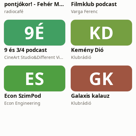
pontjókor! - Fehér Mariannal
Filmklub podcast
radiocafé
Varga Ferenc
9É
KD
9 és 3/4 podcast
Kemény Dió
CineArt Studio&Different View Production
Klubrádió
ES
GK
Econ SzimPod
Galaxis kalauz
Econ Engineering
Klubrádió