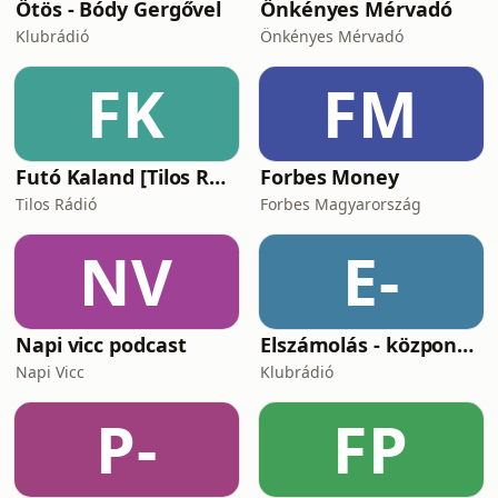
Ötös - Bódy Gergővel
Önkényes Mérvadó
Klubrádió
Önkényes Mérvadó
FK
FM
Futó Kaland [Tilos Rádió podcast]
Forbes Money
Tilos Rádió
Forbes Magyarország
NV
E-
Napi vicc podcast
Elszámolás - központosítás, lojalitás és a függetlenség ára
Napi Vicc
Klubrádió
P-
FP