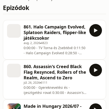
Epizódok
861. Halo Campaign Evolved,
Splatoon Raiders, flipper-like
játékcsokor
aug. 2, 2026
4823
0:00:00 - TV Torna és Zsebtévé 0:11:50
- Halo Campaign Evolved 0:28:50 -
Splatoon Raiders (eredeti Splatoon
élményeinkről a 261. részben
860. Assassin's Creed Black
beszélünk!) 1:02:25 - Flipper-like
Flag Resynced, Rollers of the
játékok -- Hasznos linkek: 🤑Patreon
Realm, Ascend to Zero
oldalunk🤑 X (ex-Twitter): Zephyr
júl. 26, 2026
6111
Bluesky: Warhawk 💬Telegram
0:00:00 - Gyereknevelési és -
csatornánk💬 🎮Discord szerverünk🎮
ijesztgetési rovat 0:30:00 - Assassin's
📅Játékmegjelenés naptár📅
Creed Black Flag Resynced 0:57:15 -
Támogatóink: Ádám, Aertemis, Andor,
Crimson Skies, Xbox-PC "visszafelé"
András, Andris123456, Armental, Báli
Made in Hungary 2026/07 -
kompatibilitás 1:21:00 - Rollers of the