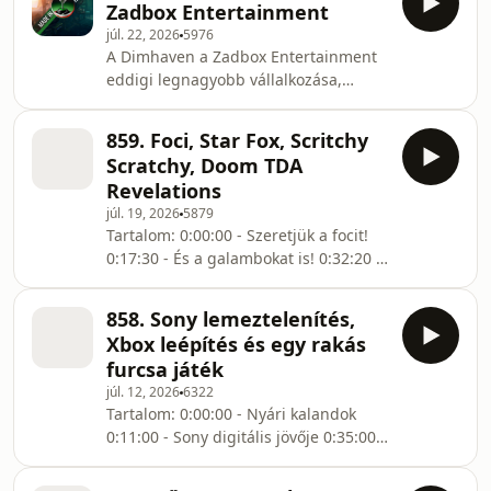
Zadbox Entertainment
Realm 1:30:30 - Ascend to Zero --
júl. 22, 2026
5976
Hasznos linkek: 🤑Patreon oldalunk🤑
A Dimhaven a Zadbox Entertainment
X (ex-Twitter): Zephyr Bluesky:
eddigi legnagyobb vállalkozása,
Warhawk 💬Telegram csatornánk💬 🎮
amely új szintre emelte a stúdió
Discord szerverünk🎮 📅
munkáját. A csapat korábban a
Játékmegjelenés naptár📅
859. Foci, Star Fox, Scritchy
nagyszerű Quern – Undying Thoughts
Támogatóink: Ádám, Aertemis, Andor,
Scratchy, Doom TDA
fejlesztőiként szerzett hírnevet a
Andr
Revelations
kalandjátékok rajongói között. Gulyás
júl. 19, 2026
5879
Gergellyel arról beszélgettünk, milyen
Tartalom: 0:00:00 - Szeretjük a focit!
tanulságokat vontak le az előző játék
0:17:30 - És a galambokat is! 0:32:20 -
fejlesztéséből, és hogyan jutottak el a
Star Fox 1:03:45 - Scritchy Scratchy
Dimhaven megszületéséig. -- Hasznos
1:13:00 - Doom TDA Revelations
linkek: X
858. Sony lemeztelenítés,
1:19:30 - Mivel FOGUNK játszani? --
Xbox leépítés és egy rakás
Hasznos linkek: 🤑Patreon oldalunk🤑
furcsa játék
X (ex-Twitter): Zephyr Bluesky:
júl. 12, 2026
6322
Warhawk 💬Telegram csatornánk💬 🎮
Tartalom: 0:00:00 - Nyári kalandok
Discord szerverünk🎮 📅
0:11:00 - Sony digitális jövője 0:35:00 -
Játékmegjelenés naptár📅
Xbox leépített jövője 0:54:32 - Black
Támogatóink: Ádám, Aertemis, Andor,
Jacket 1:04:50 - Inkrementális
András, Andris123456, Armental, Báli