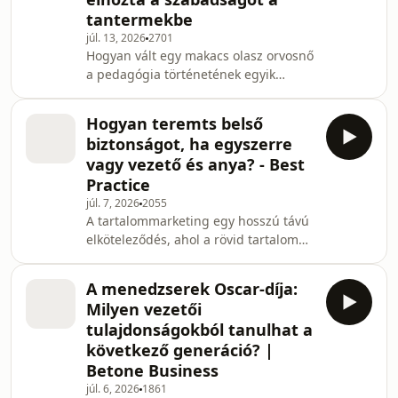
Business különkiadásában Pistyur
tantermekbe
Veronika a Menedzserek Országos
júl. 13, 2026
2701
Szövetsége és az E.ON közös „Év
Hogyan vált egy makacs olasz orvosnő
Menedzsere a Társadalomért”
a pedagógia történetének egyik
különdíjasával, Horn Péterrel, a B.
meghatározó szereplőjévé, aki örökre
Braun Magyarország ügyvezető
száműzte az addig beváltnak gondolt
igazgatój
Hogyan teremts belső
fizikai fenyítést a tantermekből? A
biztonságot, ha egyszerre
Hatalmas Arcok legújabb epizódja
vagy vezető és anya? - Best
bemutatja Maria Montessori életútját,
Practice
aki nemcsak az első olasz diplomás
júl. 7, 2026
2055
nőként küzdött meg a férfiak
A tartalommarketing egy hosszú távú
világával, de módszerével
elköteleződés, ahol a rövid tartalom
bizonyította: nincs taníthatatlan
csak az előszobát jelenti. A Best
gyermek. Ismerd meg a nőt, a
Practice legújabb adásában Baka
A menedzserek Oscar-díja:
Anett, a Generali marketingvezetője
Milyen vezetői
mesél arról, hogyan lehet felkelteni az
tulajdonságokból tanulhat a
igényt a tabunak számító témák iránt,
következő generáció? |
miként építhető biztonságos vezetői
Betone Business
háttér a kisgyermekes anyukáknak, és
hogyan válik a kármegelőzés a
júl. 6, 2026
1861