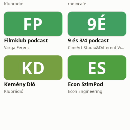
Klubrádió
radiocafé
FP
9É
Filmklub podcast
9 és 3/4 podcast
Varga Ferenc
CineArt Studio&Different View Production
KD
ES
Kemény Dió
Econ SzimPod
Klubrádió
Econ Engineering