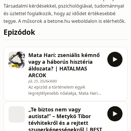
Társadalmi kérdésekkel, pszichológiával, tudománnyal
és üzlettel foglalkozik, hogy az idődet értékesebbé
tegye. A műsorok a betone.hu weboldalon is elérhetők.
Epizódok
Mata Hari: zseniális kémnő
vagy a háborús hisztéria
áldozata? | HATALMAS
ARCOK
júl. 25, 2026
3680
Az epizód a történelem egyik
legrejtélyesebb nőalakja, Mata Hari
életét mutatja be a gyermekkor
gondtalan éveitől a párizsi sikereken
„Te biztos nem vagy
át a drámai kivégzéséig. Vajon
autista!” – Metykó Tibor
valóban az első világháború
tévhitekről és a rejtett
legzseniálisabb kettős ügynöke volt,
szuperképességekről | BEST
vagy csak egy szerelmét kereső