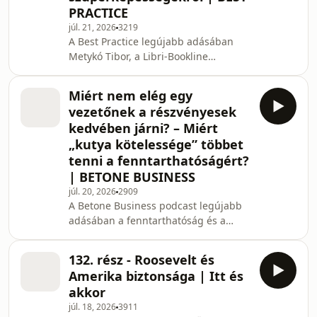
PRACTICE
táncosnő, akit bűnbaknak használtak
fel? Pogátsa Zoltán végigköveti a
júl. 21, 2026
3219
A Best Practice legújabb adásában
megrázó életutat. Linkek: Hirdess a
Metykó Tibor, a Libri-Bookline
műsorainkban! Ismerd me
kereskedelmi vezérigazgató-
helyettese mesél karrierjének
Miért nem elég egy
legfontosabb fordulópontjairól és a
vezetőnek a részvényesek
vállalat stratégiai transzformációjáról.
kedvében járni? – Miért
Szó esik a sportból hozott
„kutya kötelessége” többet
versenyszellemről, a felnőttkorban
tenni a fenntarthatóságért?
kapott autizmus diagnózisáról,
valamint arról, hogyan válik a vállalat
| BETONE BUSINESS
egy kulturális fókuszú, de szélesebb
júl. 20, 2026
2909
kereskedelmi kínálatot nyújtó v
A Betone Business podcast legújabb
adásában a fenntarthatóság és a
vezetői felelősségvállalás valós
kihívásait járjuk körül a
132. rész - Roosevelt és
Menedzserszövetség és a Linde Gáz
Amerika biztonsága | Itt és
Magyarország közös Év Menedzsere a
akkor
Környezettudatos Gazdaságért
júl. 18, 2026
3911
Különdíj legújabb kitüntetettjével és a