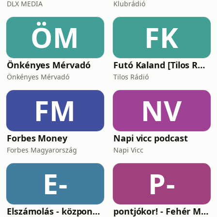
DLX MEDIA
Klubrádió
ÖM
FK
Önkényes Mérvadó
Futó Kaland [Tilos Rádió podcast]
Önkényes Mérvadó
Tilos Rádió
FM
NV
Forbes Money
Napi vicc podcast
Forbes Magyarország
Napi Vicc
E-
P-
Elszámolás - központosítás, lojalitás és a függetlenség ára
pontjókor! - Fehér Mariannal