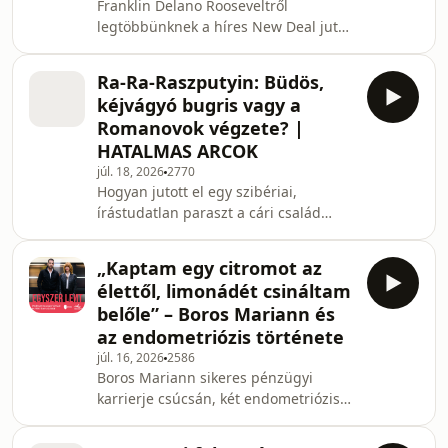
Franklin Delano Rooseveltről
díj átadójával. A beszélgetésben
legtöbbünknek a híres New Deal jut
Pistyur Veronika műsorvezető Lukács
eszébe, ám az ő elnöksége több más
Ákossal, az EY Magyarország
szempontból is tartogatott
klímaváltozási és fenntarthatósági
Ra-Ra-Raszputyin: Büdös,
különlegességeket. Ebben az adásban
szol
kéjvágyó bugris vagy a
Paár Ádám történésszel járjuk körül a
Romanovok végzete? |
New Deal valódi jelentőségét, és azt,
HATALMAS ARCOK
hogyan lépett be az Egyesült Államok
júl. 18, 2026
2770
a második világháborúba. Learn more
Hogyan jutott el egy szibériai,
about your ad choices. Visit
írástudatlan paraszt a cári család
megaphone.fm/adchoices
legbelsőbb bizalmas köréig, és tehet-
e a Romanov-dinasztia és az Orosz
„Kaptam egy citromot az
Birodalom látványos összeomlásáról?
élettől, limonádét csináltam
A Hatalmas Arcok legújabb
belőle” – Boros Mariann és
epizódjában Raszputyin misztikus
az endometriózis története
gyógyításairól, vad kicsapongásairól
júl. 16, 2026
2586
és az őt övező politikai intrikákról is
Boros Mariann sikeres pénzügyi
beszélünk. Linkek: Hirdess a
karrierje csúcsán, két endometriózis-
műsorainkban! Ismerd meg a BETONE
műtét után döntött úgy, hogy a
portfóliót!
taposómalom helyett a saját