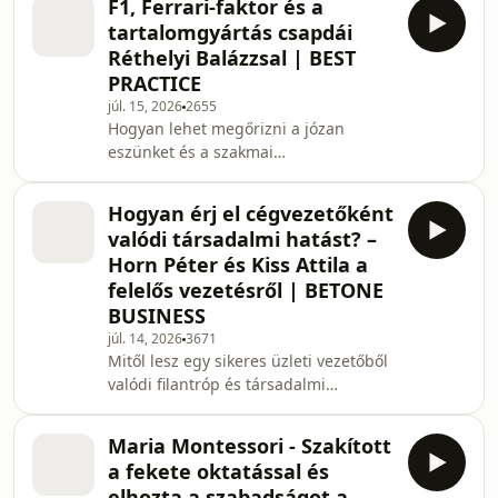
F1, Ferrari-faktor és a
gyógyulását és a belső békéjét
tartalomgyártás csapdái
választja. Az Egyszer lent legújabb
Réthelyi Balázzsal | BEST
epizódjában Réti Barnabás
PRACTICE
beszélgetőpartnereként Mariann
júl. 15, 2026
2655
mesél a gyermekkori és felnőttkori
Hogyan lehet megőrizni a józan
betegségeiről, a sportolói
eszünket és a szakmai
túlterhelésről, a fájdalom leplezéséről
hitelességünket egy olyan világban,
és arról, hogyan lett mára
ahol mindent a kattintásszámok és a
endometriózis coach,
Hogyan érj el cégvezetőként
folyton változó algoritmusok
valódi társadalmi hatást? –
diktálnak? A Best Practice legújabb
Horn Péter és Kiss Attila a
adásában Réthelyi Balázs, a Tribün
felelős vezetésről | BETONE
Podcast társalapítója és a Betone
BUSINESS
social média szerkesztője bevezet
minket a Forma–1 világába, és
júl. 14, 2026
3671
Mitől lesz egy sikeres üzleti vezetőből
elmeséli azt is, hogyan lett a
valódi filantróp és társadalmi
nagypapájával közös vasárnapi
példakép? Mi történik akkor, amikor a
futamnézésekből
vezetői ego helyét átveszi a
Maria Montessori - Szakított
mentorálás és a másokért való
a fekete oktatással és
cselekvés belső igénye? A Betone
elhozta a szabadságot a