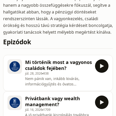
hanem a nagyobb összefüggésekre fókuszál, segítve a
hallgatókat abban, hogy a pénzügyi döntéseket
rendszerszinten lássák. A vagyonkezelés, családi
örökség és hosszú távú stratégia kérdéseit boncolgatja,
gyakorlati tanácsok helyett mélyebb megértést kínálva.
Epizódok
Mi történik most a vagyonos
családok fejében?
júl. 28, 2026
938
Nem pánik van, inkább kivárás,
információgyűjtés és óvatos
helyezkedés – így írja le Illés István a
vagyonos családok mostani
Privátbank vagy wealth
hangulatát. Ebben a rövid részben
management?
arról beszélgetünk, milyen
júl. 16, 2026
1709
kérdésekkel érkeznek ma az ügyfelek,
A jó privátbanki kiszolgálás továbbra