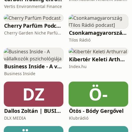
Azoknak, akiket az érdekel, hogyan
Vertis Environmental Finance
függ össze a befektetés a céggel, a
cég a családda
Cherry Parfüm Podcast
Csonkamagyarország [Tilos Rádió podcast]
Cherry Garden Niche Parfüméria
Tilos Rádió
Kibertér Keleti Arthurral
Business Inside - A vállalkozók pszichológiája
Index.hu
Business Inside
DZ
Ö-
Dallos Zoltán | BUSINESS
Ötös - Bódy Gergővel
DLX MEDIA
Klubrádió