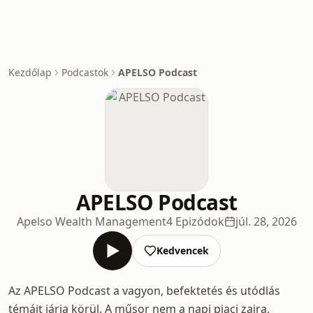
Kezdőlap
Podcastok
APELSO Podcast
APELSO Podcast
Apelso Wealth Management
4 Epizódok
júl. 28, 2026
Kedvencek
Az APELSO Podcast a vagyon, befektetés és utódlás
témáit járja körül. A műsor nem a napi piaci zajra,