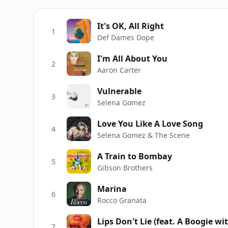
It's OK, All Right
1
Def Dames Dope
I'm All About You
2
Aaron Carter
Vulnerable
3
Selena Gomez
Love You Like A Love Song
4
Selena Gomez & The Scene
A Train to Bombay
5
Gibson Brothers
Marina
6
Rocco Granata
Lips Don't Lie (feat. A Boogie wi
7