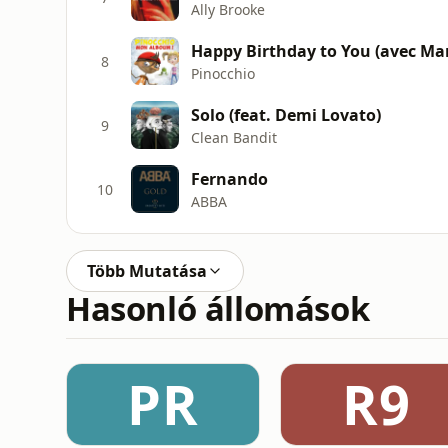
Ally Brooke
Happy Birthday to You (avec Mar
8
Pinocchio
Solo (feat. Demi Lovato)
9
Clean Bandit
Fernando
10
ABBA
Több Mutatása
Hasonló állomások
PR
R9