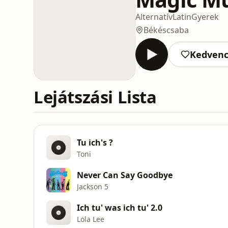
Alternatív
Latin
Gyerek
Békéscsaba
Kedven
Lejátszási Lista
Tu ich's ?
Toni
Never Can Say Goodbye
Jackson 5
Ich tu' was ich tu' 2.0
Lola Lee