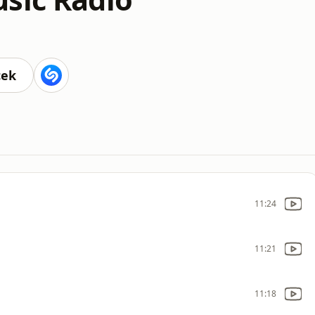
cek
11:24
11:21
11:18