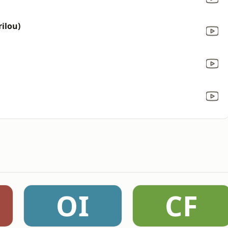
ilou)
OI
CF