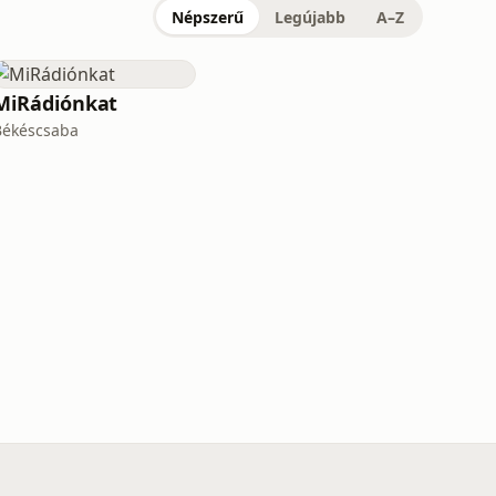
Népszerű
Legújabb
A–Z
MiRádiónkat
Békéscsaba