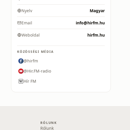
Nyelv
Magyar
Email
info@hirfm.hu
Weboldal
hirfm.hu
KÖZÖSSÉGI MÉDIA
@hirfm
@Hir.FM-radio
Hír FM
RÓLUNK
Rólunk