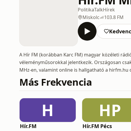
Politika
Talk
Hírek
Miskolc
103.8 FM
Kedven
A Hír FM (korábban Karc FM) magyar közéleti rádió
véleményműsorokkal jelentkezik. Országosan csak
MHz-en, valamint online is hallgatható a hirfm.hu 
Más Frekvencia
H
HP
Hír.FM
Hír.FM Pécs