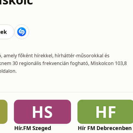
cek
, amely főként hírekkel, hírháttér-műsorokkal és
nem 30 regionális frekvencián fogható, Miskolcon 103,8
oldalon.
HS
HF
Hír.FM Szeged
Hír FM Debrecenben