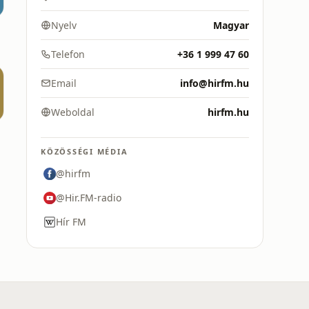
Nyelv
Magyar
Telefon
+36 1 999 47 60
Email
info@hirfm.hu
Weboldal
hirfm.hu
KÖZÖSSÉGI MÉDIA
@hirfm
@Hir.FM-radio
Hír FM