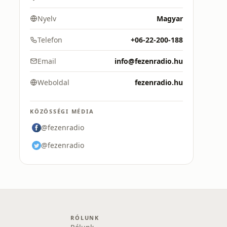
Nyelv
Magyar
Telefon
+06-22-200-188
Email
info@fezenradio.hu
Weboldal
fezenradio.hu
KÖZÖSSÉGI MÉDIA
@fezenradio
@fezenradio
RÓLUNK