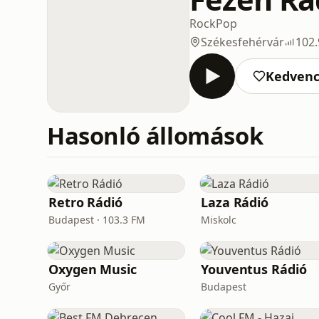
Rock
Pop
Székesfehérvár
102
Kedven
Hasonló állomások
Retro Rádió
Laza Rádió
Budapest · 103.3 FM
Miskolc
Oxygen Music
Youventus Rádió
Győr
Budapest