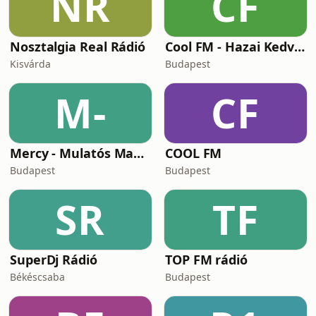
NR
CF
Nosztalgia Real Rádió
Cool FM - Hazai Kedvencek
Kisvárda
Budapest
M-
CF
Mercy - Mulatós Magyar Rádió
COOL FM
Budapest
Budapest
SR
TF
SuperDj Rádió
TOP FM rádió
Békéscsaba
Budapest