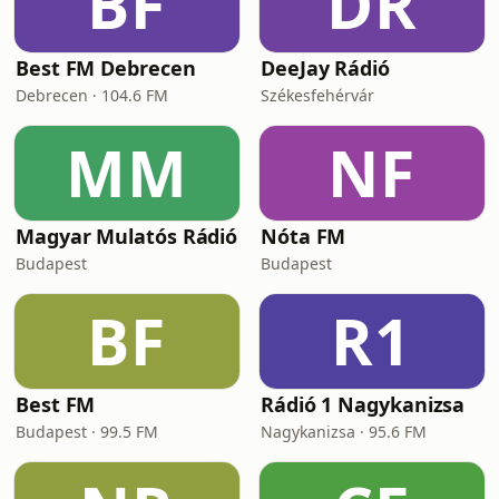
BF
DR
Best FM Debrecen
DeeJay Rádió
Debrecen · 104.6 FM
Székesfehérvár
MM
NF
Magyar Mulatós Rádió
Nóta FM
Budapest
Budapest
BF
R1
Best FM
Rádió 1 Nagykanizsa
Budapest · 99.5 FM
Nagykanizsa · 95.6 FM