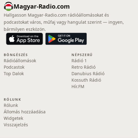
Magyar-Radio.com
Hallgasson Magyar-Radio.com rádióállomásokat és
podcastokat város, műfaj vagy hangulat szerint — ingyen,
bármilyen eszközön.
BÖNGÉSZÉS
NÉPSZERŰ
Rádióállomások
Rádió 1
Podcastok
Retro Rádió
Top Dalok
Danubius Rádió
Kossuth Rádió
Hír.FM
RÓLUNK
Rólunk
Állomás hozzáadása
Widgetek
Visszajelzés