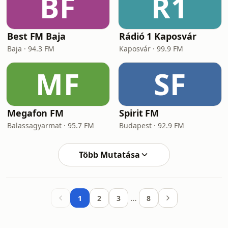
BF
R1
Best FM Baja
Rádió 1 Kaposvár
Baja · 94.3 FM
Kaposvár · 99.9 FM
MF
SF
Megafon FM
Spirit FM
Balassagyarmat · 95.7 FM
Budapest · 92.9 FM
Több Mutatása
…
1
2
3
8